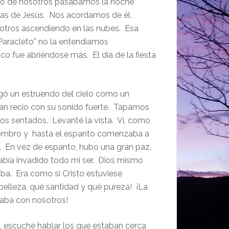
rupo de nosotros pasabamos la noche
bras de Jesús. Nos acordamos de él.
sotros ascendiendo en las nubes. Esa
 Paracleto” no la entendíamos
 fue abriéndose más. El día de la fiesta
legó un estruendo del cielo como un
an recio con su sonido fuerte. Tapamos
mos sentados. Levanté la vista. Ví, como
asombro y hasta el espanto comenzaba a
. . En vez de espanto, hubo una gran paz,
abía invadido todo mi ser. Dios mismo
a. Era como si Cristo estuviese
belleza, qué santidad y qué pureza! ¡La
aba con nosotros!
es, escuché hablar los que estaban cerca