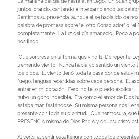
La mañana del día de fiesta al fin llegó. Un buen g
juntos, orando, cantando e intercambiando las pala
Sentimos su presencia, aunque él se había ido de no
palabra de promesa sobre “el otro Consolador” o “el
completamente. La luz del día amaneció. Poco a poco
nos llegó.
¡Qué sorpresa en la forma que vino![1] De repente, l
tremendo viento. Nunca había yo sentido un viento t
los oídos. El viento llenó toda la casa donde estuvi
fuego, lenguas repartidas sobre cada persona. El 
entrar en mi corazón. Pero, no te lo puedo explicar . 
hubo un gozo indecible. Era como el amor de Dios h
estaba manifestándose. Su misma persona nos llenab
presente con toda su plenitud. ¡Qué hermosura, qué 
PRESENCIA misma de Dios Padre y de Jesucristo est
Al verlo, al sentir esta llenura con todos los present