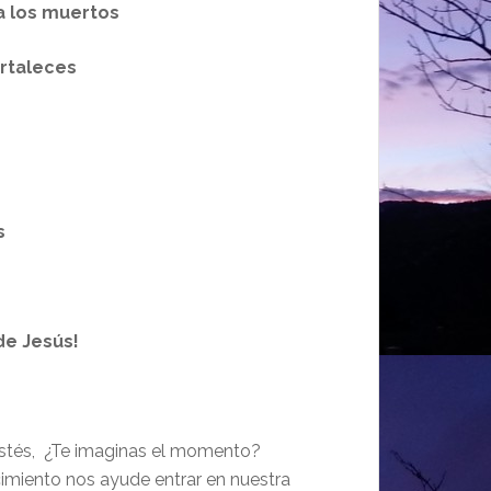
 los muertos
taleces
s
e Jesús!
és, ¿Te imaginas el momento?
imiento nos ayude entrar en nuestra