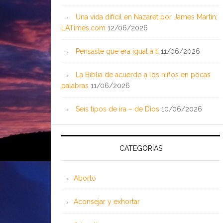
Una vida difícil en Nazaret por James Martin;
LATimes.com
12/06/2026
Pensaste que era igual a ti
11/06/2026
La Biblia de acuerdo a los niños en pocas
palabras
11/06/2026
Seis tipos de ira – de Dios
10/06/2026
CATEGORÍAS
Aborto
Aconsejar y exhortar