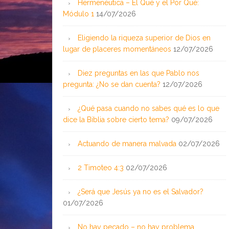
Hermenéutica – El Qué y el Por Qué:
Módulo 1
14/07/2026
Eligiendo la riqueza superior de Dios en
lugar de placeres momentáneos
12/07/2026
Diez preguntas en las que Pablo nos
pregunta: ¿No se dan cuenta?
12/07/2026
¿Qué pasa cuando no sabes qué es lo que
dice la Biblia sobre cierto tema?
09/07/2026
Actuando de manera malvada
02/07/2026
2 Timoteo 4:3
02/07/2026
¿Será que Jesús ya no es el Salvador?
01/07/2026
No hay pecado – no hay problema