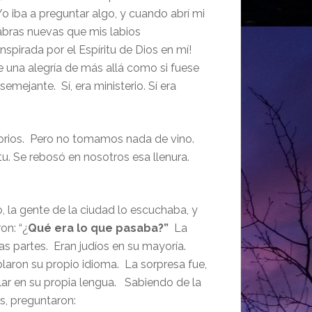
o iba a preguntar algo, y cuando abrí mi
abras nuevas que mis labios
nspirada por el Espíritu de Dios en mí!
 una alegría de más allá como si fuese
mejante. Sí, era ministerio. Sí era
brios. Pero no tomamos nada de vino.
u. Se rebosó en nosotros esa llenura.
 la gente de la ciudad lo escuchaba, y
on: “¿
Qué era lo que pasaba?”
La
s partes. Eran judíos en su mayoría.
laron su propio idioma. La sorpresa fue,
ar en su propia lengua. Sabiendo de la
s, preguntaron: