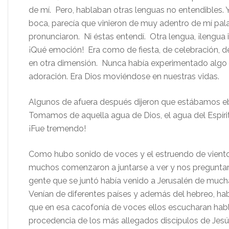
de mí. Pero, hablaban otras lenguas no entendibles. Y
boca, parecía que vinieron de muy adentro de mí pal
pronunciaron. Ni éstas entendí. Otra lengua, ¡lengua i
¡Qué emoción! Era como de fiesta, de celebración, de
en otra dimensión. Nunca había experimentado algo se
adoración. Era Dios moviéndose en nuestras vidas.
Algunos de afuera después dijeron que estábamos e
Tomamos de aquella agua de Dios, el agua del Espírit
¡Fue tremendo!
Como hubo sonido de voces y el estruendo de viento,
muchos comenzaron a juntarse a ver y nos preguntar
gente que se juntó había venido a Jerusalén de mucha
Venían de diferentes países y además del hebreo, hab
que en esa cacofonía de voces ellos escucharan habl
procedencia de los más allegados discípulos de Jesú