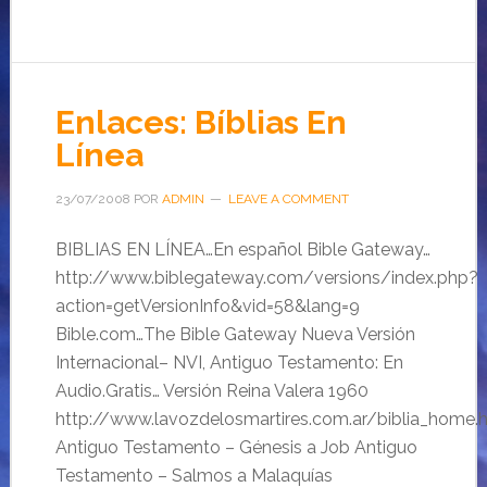
Enlaces: Bíblias En
Línea
23/07/2008
POR
ADMIN
LEAVE A COMMENT
BIBLIAS EN LÍNEA…En español Bible Gateway…
http://www.biblegateway.com/versions/index.php?
action=getVersionInfo&vid=58&lang=9
Bible.com…The Bible Gateway Nueva Versión
Internacional– NVI, Antiguo Testamento: En
Audio.Gratis… Versión Reina Valera 1960
http://www.lavozdelosmartires.com.ar/biblia_home.
Antiguo Testamento – Génesis a Job Antiguo
Testamento – Salmos a Malaquías