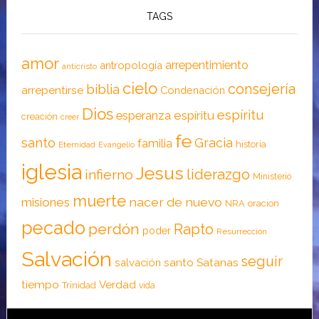
TAGS
amor
arrepentimiento
antropología
anticristo
cielo
consejería
biblia
arrepentirse
Condenación
Dios
espíritu
esperanza
espíritu
creación
creer
fe
santo
Gracia
familia
historia
Eternidad
Evangelio
iglesia
Jesus
liderazgo
infierno
Ministerio
muerte
nacer de nuevo
misiones
NRA
oracion
pecado
perdón
Rapto
poder
Resurrección
Salvación
seguir
santo
Satanas
salvación
tiempo
Verdad
Trinidad
vida