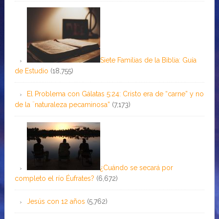
Siete Familias de la Biblia: Guía
de Estudio
(18,755)
El Problema con Gálatas 5:24: Cristo era de “carne” y no
de la ¨naturaleza pecaminosa”
(7,173)
¿Cuándo se secará por
completo el río Éufrates?
(6,672)
Jesús con 12 años
(5,762)