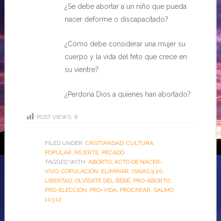
¿Se debe abortar a un niño que pueda
nacer deforme o discapacitado?
¿Cómo debe considerar una mujer su
cuerpo y la vida del feto que crece en
su vientre?
¿Perdona Dios a quienes han abortado?
POST VIEWS:
6
FILED UNDER:
CRISTIANDAD
,
CULTURA
POPULAR
,
MUERTE
,
PECADO
TAGGED WITH:
ABORTO
,
ACTO DE NACER-
VIVO
,
COPULACIÓN
,
ELIMINAR
,
ISAÍAS 5:20
,
LIBERTAD
,
OLVÍDATE DEL BEBÉ
,
PRO-ABORTO
,
PRO-ELECCIÓN
,
PRO-VIDA
,
PROCREAR
,
SALMO
103:12