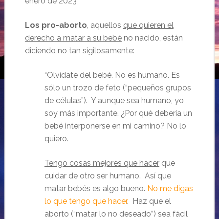
enero de 2023
Los pro-aborto
, aquellos
que quieren el
derecho a matar a su bebé
no nacido, están
diciendo no tan sigilosamente:
“Olvídate del bebé. No es humano. Es
sólo un trozo de feto (“pequeños grupos
de células”). Y aunque sea humano, yo
soy más importante. ¿Por qué debería un
bebé interponerse en mi camino? No lo
quiero.
Tengo cosas mejores que hacer
que
cuidar de otro ser humano. Así que
matar bebés es algo bueno.
No me digas
lo que tengo que hacer
. Haz que el
aborto (“matar lo no deseado”) sea fácil