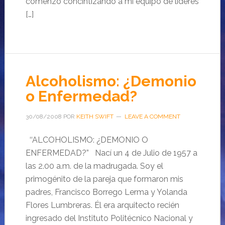
comenzó concintizando a mi equipo de lideres
[…]
Alcoholismo: ¿Demonio
o Enfermedad?
30/08/2008
POR
KEITH SWIFT
LEAVE A COMMENT
‘‘ALCOHOLISMO: ¿DEMONIO O
ENFERMEDAD?” Nací un 4 de Julio de 1957 a
las 2.00 a.m. de la madrugada. Soy el
primogénito de la pareja que formaron mis
padres, Francisco Borrego Lerma y Yolanda
Flores Lumbreras. Él era arquitecto recién
ingresado del Instituto Politécnico Nacional y