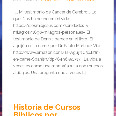
02/08/2008
POR
DENNIS SWICK
LEAVE A COMMENT
…. Mi testimonio de Cáncer de Cerebro … Lo
que Dios ha hecho en mi vida:
https://diosmiojesus.com/sanidades-y-
milagros/1890-milagros-personales– El
testimonio de Dennis parece en el libro El
aguijón en la carne, por Dr. Pablo Martinez Vila
http://www.amazon.com/El-Aguij%C3%B3n-
en-carne-Spanish/dp/8496551717 La vida a
veces es como una montaña rusa con muchos
altibajos. Una pregunta que a veces […]
Historia de Cursos
Bíblicos por