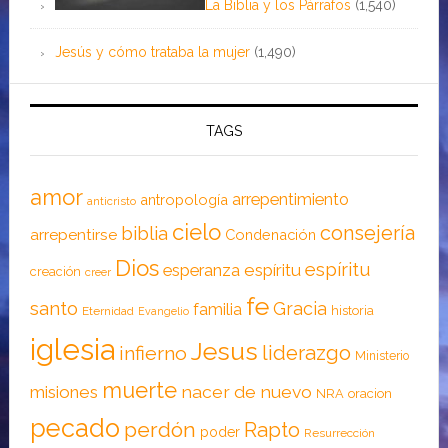
La Biblia y los Párrafos
(1,540)
Jesús y cómo trataba la mujer
(1,490)
TAGS
amor
arrepentimiento
antropología
anticristo
cielo
consejería
biblia
arrepentirse
Condenación
Dios
espíritu
esperanza
espíritu
creación
creer
fe
santo
Gracia
familia
historia
Eternidad
Evangelio
iglesia
Jesus
liderazgo
infierno
Ministerio
muerte
nacer de nuevo
misiones
NRA
oracion
pecado
perdón
Rapto
poder
Resurrección