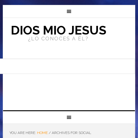
DIOS MIO JESUS
¿LO CONOCES A ÉL?
YOU ARE HERE:
HOME
/
ARCHIVES FOR SOCIAL