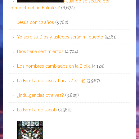
¿Cuándo se secará por
completo el río Éufrates?
(6,672)
Jesús con 12 años
(5,762)
Yo seré su Dios y ustedes serán mi pueblo
(5,161)
Dios tiene sentimientos
(4,704)
Los nombres cambiados en la Biblia
(4,129)
La Familia de Jesús: Lucas 2:41-45
(3,967)
¿Indulgencias otra vez?
(3,829)
La Familia de Jacob
(3,560)