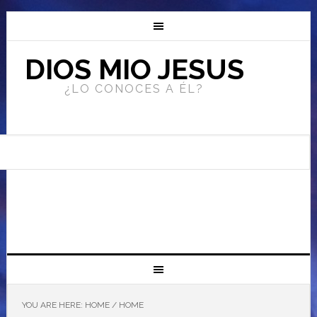
DIOS MIO JESUS
¿LO CONOCES A ÉL?
YOU ARE HERE: HOME
/
HOME