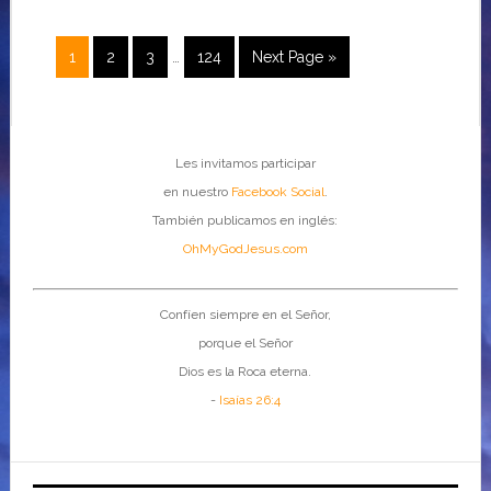
1
2
3
…
124
Next Page »
Les invitamos participar
en nuestro
Facebook Social
.
También publicamos en inglés:
OhMyGodJesus.com
Confíen siempre en el Señor,
porque el Señor
Dios es la Roca eterna.
-
Isaías 26:4