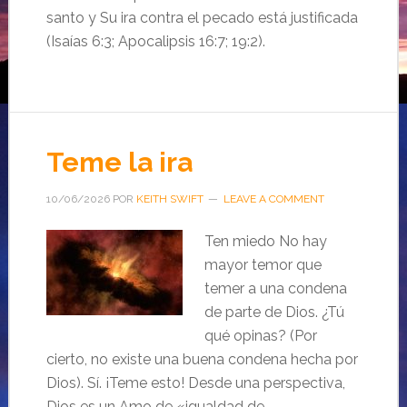
santo y Su ira contra el pecado está justificada
(Isaías 6:3; Apocalipsis 16:7; 19:2).
Teme la ira
10/06/2026
POR
KEITH SWIFT
LEAVE A COMMENT
Ten miedo No hay
mayor temor que
temer a una condena
de parte de Dios. ¿Tú
qué opinas? (Por
cierto, no existe una buena condena hecha por
Dios). Sí. ¡Teme esto! Desde una perspectiva,
Dios es un Amo de «igualdad de