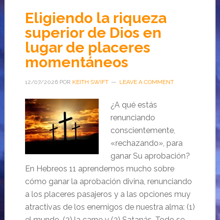
Eligiendo la riqueza
superior de Dios en
lugar de placeres
momentáneos
12/07/2026
POR
KEITH SWIFT
LEAVE A COMMENT
¿A qué estás
renunciando
conscientemente,
«rechazando», para
ganar Su aprobación?
En Hebreos 11 aprendemos mucho sobre
cómo ganar la aprobación divina, renunciando
a los placeres pasajeros y a las opciones muy
atractivas de los enemigos de nuestra alma: (1)
el mundo, (2) la carne y (3) Satanás. Todo se