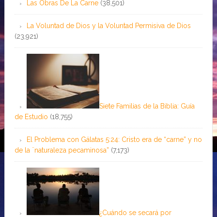
Las Obras De La Carne
(38,501)
La Voluntad de Dios y la Voluntad Permisiva de Dios
(23,921)
Siete Familias de la Biblia: Guía
de Estudio
(18,755)
El Problema con Gálatas 5:24: Cristo era de “carne” y no
de la ¨naturaleza pecaminosa”
(7,173)
¿Cuándo se secará por