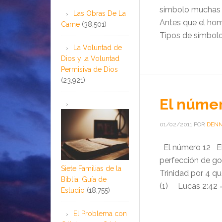
símbolo muchas 
Las Obras De La
Antes que el hom
Carne
(38,501)
Tipos de símbolo
La Voluntad de
Dios y la Voluntad
Permisiva de Dios
(23,921)
El númer
01/02/2011
POR
DENN
El número 12 El 
perfección de go
Siete Familias de la
Trinidad por 4 que
Biblia: Guía de
(1) Lucas 2:42 = 
Estudio
(18,755)
El Problema con