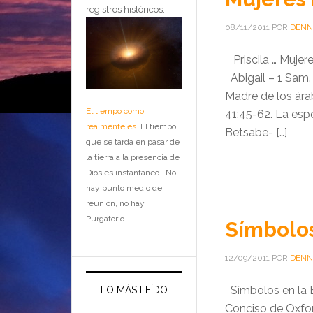
registros históricos....
08/11/2011
POR
DENN
Priscila … Mujer
Abigail – 1 Sam. 
Madre de los ára
El tiempo como
41:45-62. La espo
realmente es
El tiempo
Betsabe- […]
que se tarda en pasar de
la tierra a la presencia de
Dios es instantáneo. No
hay punto medio de
reunión, no hay
Purgatorio.
Símbolos
12/09/2011
POR
DENN
Símbolos en la B
LO MÁS LEÍDO
Conciso de Oxfor