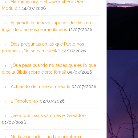
Hermenéutica – El Qué y el Por Qué:
Módulo 1
14/07/2026
Eligiendo la riqueza superior de Dios en
lugar de placeres momentáneos
12/07/2026
Diez preguntas en las que Pablo nos
pregunta: ¿No se dan cuenta?
12/07/2026
¿Qué pasa cuando no sabes qué es lo que
dice la Biblia sobre cierto tema?
09/07/2026
Actuando de manera malvada
02/07/2026
2 Timoteo 4:3
02/07/2026
¿Será que Jesús ya no es el Salvador?
01/07/2026
No hay pecado – no hay problema