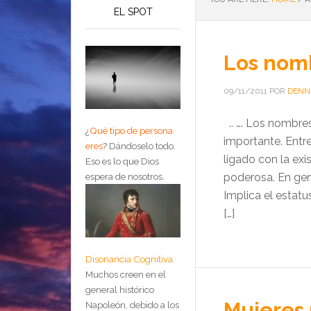
EL SPOT
Los nomb
09/11/2011
POR
DENN
.. …. Los nombre
¿
Qué tipo de persona
importante. Entr
eres
?
Dándoselo todo.
ligado con la ex
Eso es lo que Dios
poderosa. En gen
espera de nosotros.
Implica el estatus
[…]
Disonancia Cognitiva
Muchos creen en el
general histórico
Mujeres 
Napoleón, debido a los