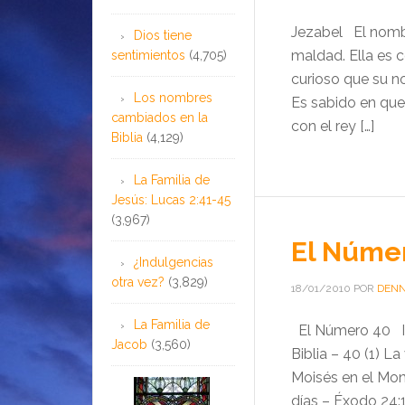
Jezabel El nombr
Dios tiene
maldad. Ella es 
sentimientos
(4,705)
curioso que su n
Los nombres
Es sabido en que 
cambiados en la
con el rey […]
Biblia
(4,129)
La Familia de
Jesús: Lucas 2:41-45
(3,967)
El Núme
¿Indulgencias
otra vez?
(3,829)
18/01/2010
POR
DENN
La Familia de
El Número 40 I .
Jacob
(3,560)
Biblia – 40 (1) L
Moisés en el Mont
días – Éxodo 24:1