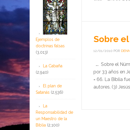
Sobre e
Ejemplos de
doctrinas falsas
12/01/2010
POR
DENN
(3,013)
…. Sobre el Núme
La Cabaña
por 33 años en Jer
(2,940)
= 66. La Biblia f
El plan de
autores. (3) Jesús
Satanás
(2,536)
La
Responsabilidad de
un Maestro de la
Biblia
(2,100)