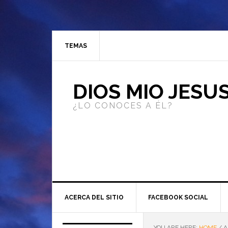
TEMAS
DIOS MIO JESU
¿LO CONOCES A ÉL?
ACERCA DEL SITIO
FACEBOOK SOCIAL
YOU ARE HERE:
HOME
/
A