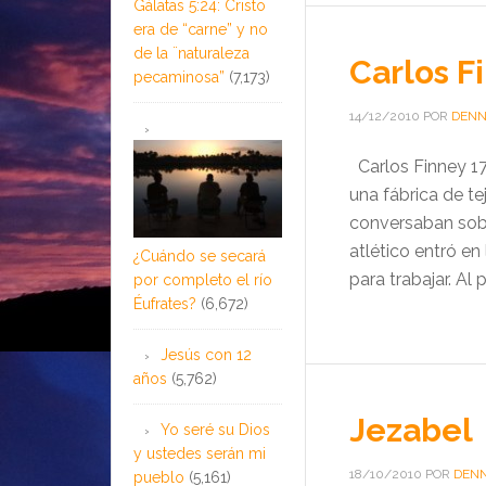
Gálatas 5:24: Cristo
era de “carne” y no
de la ¨naturaleza
Carlos F
pecaminosa”
(7,173)
14/12/2010
POR
DENN
Carlos Finney 17
una fábrica de te
conversaban sobr
atlético entró en 
¿Cuándo se secará
para trabajar. Al 
por completo el río
Éufrates?
(6,672)
Jesús con 12
años
(5,762)
Jezabel
Yo seré su Dios
y ustedes serán mi
18/10/2010
POR
DENN
pueblo
(5,161)