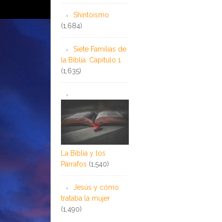
Shintoísmo
(1,684)
Siete Familias de
la Biblia: Capítulo 1
(1,635)
La Biblia y los
Párrafos
(1,540)
Jesús y cómo
trataba la mujer
(1,490)