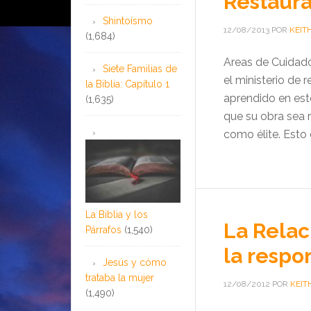
Restaura
Shintoísmo
12/08/2013
POR
KEIT
(1,684)
Areas de Cuidado
Siete Familias de
el ministerio de 
la Biblia: Capítulo 1
aprendido en esto
(1,635)
que su obra sea 
como élite. Esto 
La Biblia y los
La Relac
Párrafos
(1,540)
la respo
Jesús y cómo
trataba la mujer
12/08/2012
POR
KEIT
(1,490)