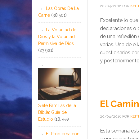
20/04/2016
POR
KEIT
Las Obras De La
Carne
(38,501)
Excelente lo que 
declaraciones o
La Voluntad de
de una reflexiión
Dios y la Voluntad
Permisiva de Dios
varias. Una de el
(23,921)
cuestionarios co
y posteriormente 
El Camin
Siete Familias de la
Biblia: Guía de
20/04/2016
POR
KEIT
Estudio
(18,755)
Esta semana est
El Problema con
algunos pastores