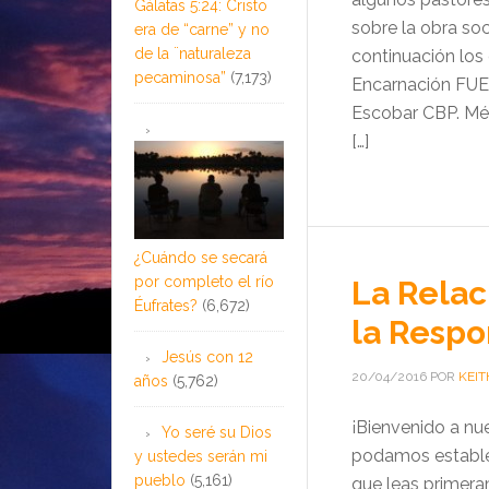
Gálatas 5:24: Cristo
sobre la obra soc
era de “carne” y no
de la ¨naturaleza
continuación lo
pecaminosa”
(7,173)
Encarnación FUEN
Escobar CBP. Méx
[…]
¿Cuándo se secará
por completo el río
La Relac
Éufrates?
(6,672)
la Respo
Jesús con 12
20/04/2016
POR
KEIT
años
(5,762)
¡Bienvenido a nu
Yo seré su Dios
podamos establec
y ustedes serán mi
pueblo
(5,161)
que leas primera