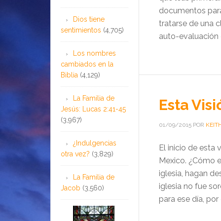
documentos para
Dios tiene
tratarse de una 
sentimientos
(4,705)
auto-evaluación d
Los nombres
cambiados en la
Biblia
(4,129)
La Familia de
Esta Vis
Jesús: Lucas 2:41-45
(3,967)
01/09/2015
POR
KEIT
¿Indulgencias
El inicio de esta
otra vez?
(3,829)
Mexico. ¿Cómo e
iglesia, hagan de
La Familia de
iglesia no fue so
Jacob
(3,560)
para ese día, por