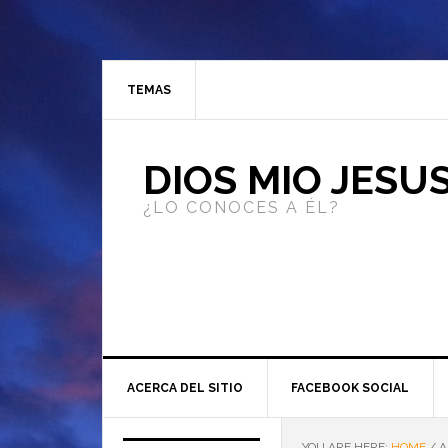
TEMAS
DIOS MIO JESU
¿LO CONOCES A ÉL?
ACERCA DEL SITIO
FACEBOOK SOCIAL
YOU ARE HERE:
HOME
/
A