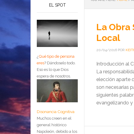
EL SPOT
La Obra 
Local
20/04/2016
POR
KEIT
¿
Qué tipo de persona
eres
?
Dándoselo todo.
Introducción al C
Eso es lo que Dios
La responsabilida
espera de nosotros.
elección aparte 
son necesarias p
siguientes palab
evangelizando y 
Disonancia Cognitiva
Muchos creen en el
general histórico
Napoleón, debido a los