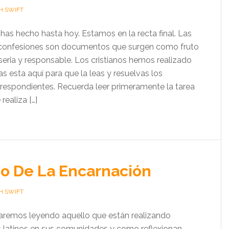
H SWIFT
has hecho hasta hoy. Estamos en la recta final. Las
 confesiones son documentos que surgen como fruto
 seria y responsable. Los cristianos hemos realizado
las esta aquí para que la leas y resuelvas los
rrespondientes. Recuerda leer primeramente la tarea
realiza […]
o De La Encarnación
H SWIFT
aremos leyendo aquello que están realizando
 latinos en sus comunidades y como reflexionan