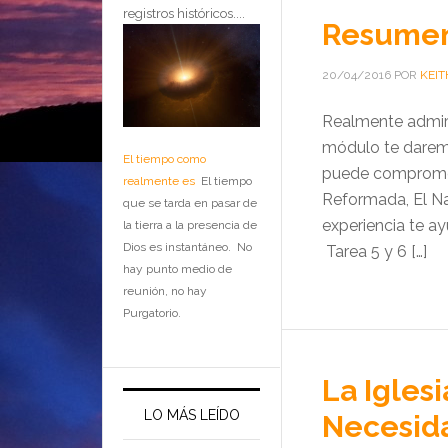
registros históricos....
Resumen 
20/04/2016
POR
KEIT
Realmente admiro
módulo te daremo
El tiempo como
puede compromete
realmente es
El tiempo
Reformada, El Na
que se tarda en pasar de
experiencia te ay
la tierra a la presencia de
Dios es instantáneo. No
Tarea 5 y 6 […]
hay punto medio de
reunión, no hay
Purgatorio.
La Igles
LO MÁS LEÍDO
Necesid