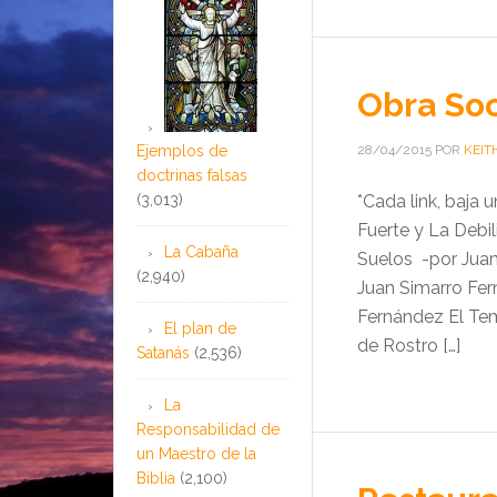
Obra Soc
Ejemplos de
28/04/2015
POR
KEIT
doctrinas falsas
(3,013)
*Cada link, baja 
Fuerte y La Debi
La Cabaña
Suelos -por Juan
(2,940)
Juan Simarro Fe
Fernández El Tem
El plan de
de Rostro […]
Satanás
(2,536)
La
Responsabilidad de
un Maestro de la
Biblia
(2,100)