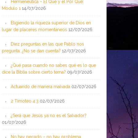
Hermenéutica – El Qué y el Por Qué:
Módulo 1
14/07/2026
Eligiendo la riqueza superior de Dios en
lugar de placeres momentáneos
12/07/2026
Diez preguntas en las que Pablo nos
pregunta: ¿No se dan cuenta?
12/07/2026
¿Qué pasa cuando no sabes qué es lo que
dice la Biblia sobre cierto tema?
09/07/2026
Actuando de manera malvada
02/07/2026
2 Timoteo 4:3
02/07/2026
¿Será que Jesús ya no es el Salvador?
01/07/2026
No hay pecado – no hay problema