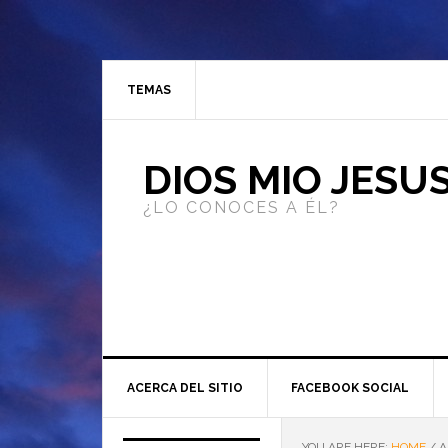
TEMAS
DIOS MIO JESU
¿LO CONOCES A ÉL?
ACERCA DEL SITIO
FACEBOOK SOCIAL
YOU ARE HERE:
HOME
/
A