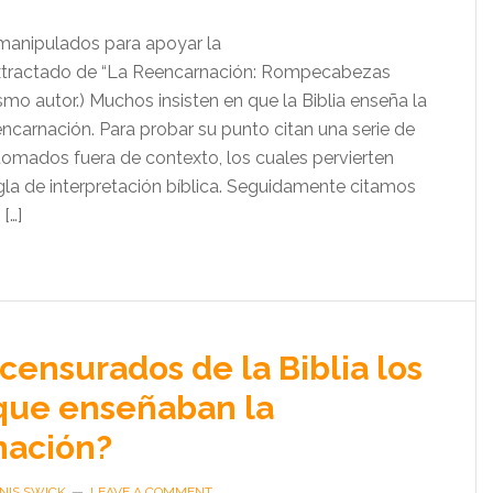
 manipulados para apoyar la
xtractado de “La Reencarnación: Rompecabezas
ismo autor.) Muchos insisten en que la Biblia enseña la
encarnación. Para probar su punto citan una serie de
 tomados fuera de contexto, los cuales pervierten
gla de interpretación bíblica. Seguidamente citamos
[…]
censurados de la Biblia los
que enseñaban la
nación?
NIS SWICK
LEAVE A COMMENT