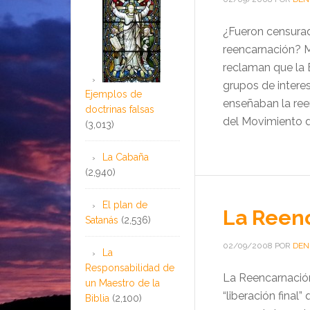
¿Fueron censurad
reencarnación? 
reclaman que la B
grupos de interes
Ejemplos de
enseñaban la ree
doctrinas falsas
del Movimiento d
(3,013)
La Cabaña
(2,940)
El plan de
La Reenc
Satanás
(2,536)
02/09/2008
POR
DEN
La
Responsabilidad de
La Reencarnación
un Maestro de la
“liberación final
Biblia
(2,100)