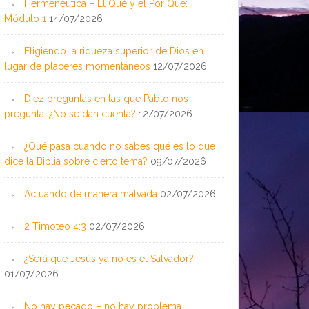
Hermenéutica – El Qué y el Por Qué:
Módulo 1
14/07/2026
Eligiendo la riqueza superior de Dios en
lugar de placeres momentáneos
12/07/2026
Diez preguntas en las que Pablo nos
pregunta: ¿No se dan cuenta?
12/07/2026
¿Qué pasa cuando no sabes qué es lo que
dice la Biblia sobre cierto tema?
09/07/2026
Actuando de manera malvada
02/07/2026
2 Timoteo 4:3
02/07/2026
¿Será que Jesús ya no es el Salvador?
01/07/2026
No hay pecado – no hay problema