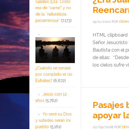
Gálatas 5:24: Cristo
Reencar
era de “carne” y no
de la ¨naturaleza
pecaminosa”
(7,173)
19/11/2010
POR
DENN
HTML clipboard ¿
Señor Jesucristo 
Bautista con el pr
de ellas: “Desde 
los cielos sufre v
¿Cuándo se secará
por completo el río
Éufrates?
(6,672)
Jesús con 12
años
(5,762)
Pasajes 
apoyar l
Yo seré su Dios
y ustedes serán mi
pueblo
(5,161)
02/09/2008
POR
DEN