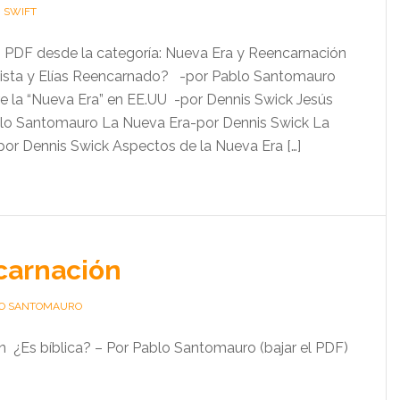
H SWIFT
un PDF desde la categoría: Nueva Era y Reencarnación
tista y Elías Reencarnado? -por Pablo Santomauro
re la “Nueva Era” en EE.UU -por Dennis Swick Jesús
blo Santomauro La Nueva Era-por Dennis Swick La
or Dennis Swick Aspectos de la Nueva Era […]
carnación
O SANTOMAURO
 ¿Es bíblica? – Por Pablo Santomauro (bajar el PDF)