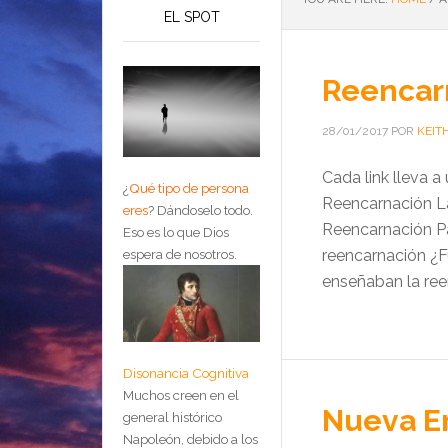
EL SPOT
Reencar
28/01/2017
POR
KEIT
Cada link lleva 
¿
Qué tipo de persona
Reencarnación L
eres
?
Dándoselo todo.
Reencarnación Pa
Eso es lo que Dios
reencarnación ¿F
espera de nosotros.
enseñaban la ree
Disonancia Cognitiva
Muchos creen en el
Nueva E
general histórico
Napoleón, debido a los