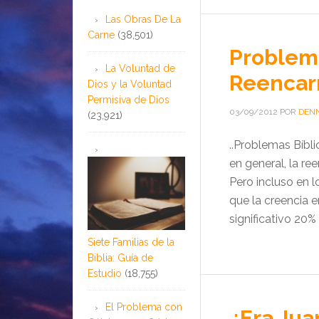
Las Obras De La
Carne
(38,501)
Problema
La Voluntad de
Reencar
Dios y la Voluntad
Permisiva de Dios
03/09/2012
POR
DENN
(23,921)
..Problemas Bíbli
en general, la r
Pero incluso en 
que la creencia e
significativo 20%
Siete Familias de la
Biblia: Guía de
Estudio
(18,755)
El Problema con
¿Era Juan