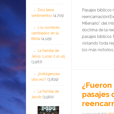
Pasajes bíblicos
Dios tiene
sentimientos
(4,705)
reencarnación(E
Milenario”, del m
Los nombres
doctrina de la re
cambiados en la
pasajes bíblicos
Biblia
(4,129)
violando toda re
los más notorios, 
La Familia de
Jesús: Lucas 2:41-45
(3,967)
¿Indulgencias
otra vez?
(3,829)
¿Fueron 
La Familia de
pasajes 
Jacob
(3,560)
reencar
02/09/2008
POR
DEN