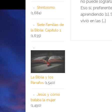
no puede lograrla
Shintoísmo
Eso sí, preferen
(1,684)
aprendiendo [1]. 
vivió en las […]
Siete Familias de
la Biblia: Capítulo 1
(1,635)
La Biblia y los
Párrafos
(1,540)
Jesús y cómo
trataba la mujer
(1,490)