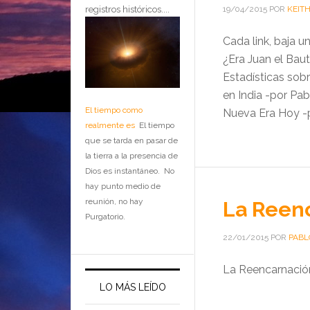
registros históricos....
19/04/2015
POR
KEIT
Cada link, baja 
¿Era Juan el Bau
Estadísticas sob
en India -por Pa
El tiempo como
Nueva Era Hoy -p
realmente es
El tiempo
que se tarda en pasar de
la tierra a la presencia de
Dios es instantáneo. No
hay punto medio de
reunión, no hay
La Reen
Purgatorio.
22/01/2015
POR
PABL
La Reencarnación
LO MÁS LEÍDO