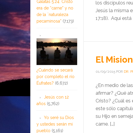
Gálatas 5:24: Cristo
los discípulos r
era de “carne” y no
Jesús la misma ex
de la ¨naturaleza
17:18). Aquí está
pecaminosa”
(7,173)
El Misio
¿Cuándo se secará
01/09/2015
POR
DR. 
por completo el río
Éufrates?
(6,672)
¿En medio de las
afirmar? ¿Qué a
Jesús con 12
Cristo? ¿Cuál es
años
(5,762)
este sólo capít
su Hijo en semej
Yo seré su Dios
carne. […]
y ustedes serán mi
pueblo
(5,161)