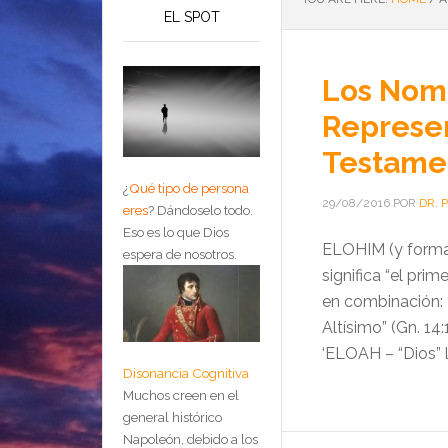
EL SPOT
Los Nom
Represen
Testame
¿
Qué tipo de persona
29/08/2016
POR
DR. 
eres
?
Dándoselo todo.
Eso es lo que Dios
ELOHIM (y formas
espera de nosotros.
significa “el prim
en combinación: ‘
Altísimo” (Gn. 1
‘ELOAH – “Dios” l
Disonancia Cognitiva
Muchos creen en el
general histórico
Napoleón, debido a los