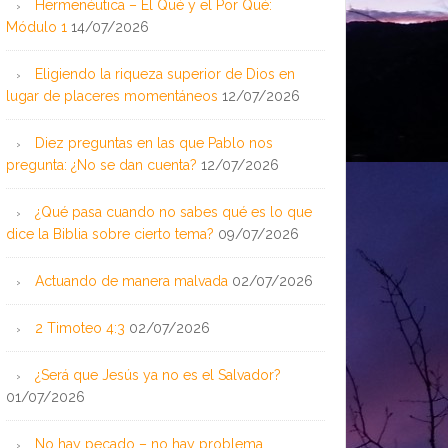
Hermenéutica – El Qué y el Por Qué:
Módulo 1
14/07/2026
Eligiendo la riqueza superior de Dios en
lugar de placeres momentáneos
12/07/2026
Diez preguntas en las que Pablo nos
pregunta: ¿No se dan cuenta?
12/07/2026
¿Qué pasa cuando no sabes qué es lo que
dice la Biblia sobre cierto tema?
09/07/2026
Actuando de manera malvada
02/07/2026
2 Timoteo 4:3
02/07/2026
¿Será que Jesús ya no es el Salvador?
01/07/2026
No hay pecado – no hay problema