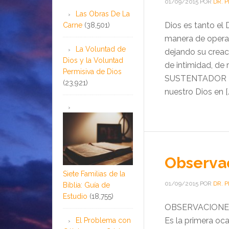
01/09/2015
POR
DR. 
Las Obras De La
Dios es tanto 
Carne
(38,501)
manera de operac
La Voluntad de
dejando su creaci
Dios y la Voluntad
de intimidad, d
Permisiva de Dios
SUSTENTADOR ENV
(23,921)
nuestro Dios en [
Observa
Siete Familias de la
01/09/2015
POR
DR. 
Biblia: Guía de
Estudio
(18,755)
OBSERVACIONES 
Es la primera oc
El Problema con