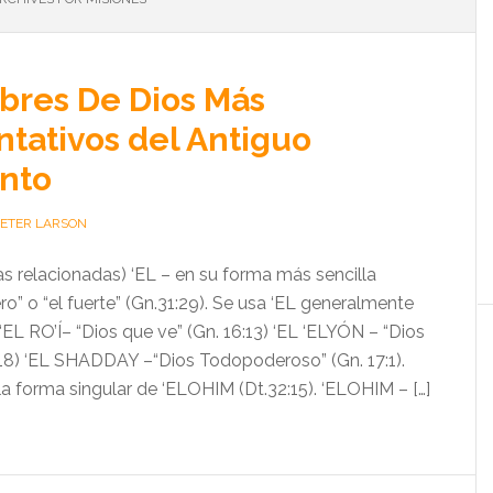
bres De Dios Más
tativos del Antiguo
nto
PETER LARSON
 relacionadas) ‘EL – en su forma más sencilla
ero” o “el fuerte” (Gn.31:29). Se usa ‘EL generalmente
EL RO’Í– “Dios que ve” (Gn. 16:13) ‘EL ‘ELYÓN – “Dios
4:18) ‘EL SHADDAY –“Dios Todopoderoso” (Gn. 17:1).
a forma singular de ‘ELOHIM (Dt.32:15). ‘ELOHIM – […]