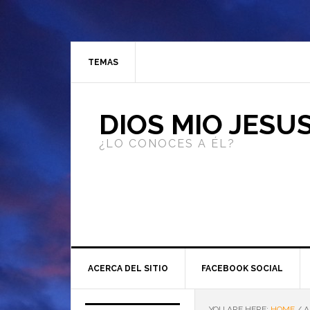
TEMAS
DIOS MIO JESU
¿LO CONOCES A ÉL?
ACERCA DEL SITIO
FACEBOOK SOCIAL
YOU ARE HERE:
HOME
/
A