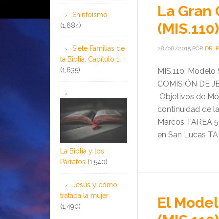
La Gran 
Shintoísmo
(MIS.110)
(1,684)
Siete Familias de
28/08/2015
POR
DR. 
la Biblia: Capítulo 1
(1,635)
MIS.110. Model
COMISIÓN DE J
Objetivos de Mó
continuidad de l
Marcos TAREA 5.
en San Lucas TA
La Biblia y los
Párrafos
(1,540)
Jesús y cómo
trataba la mujer
El Model
(1,490)