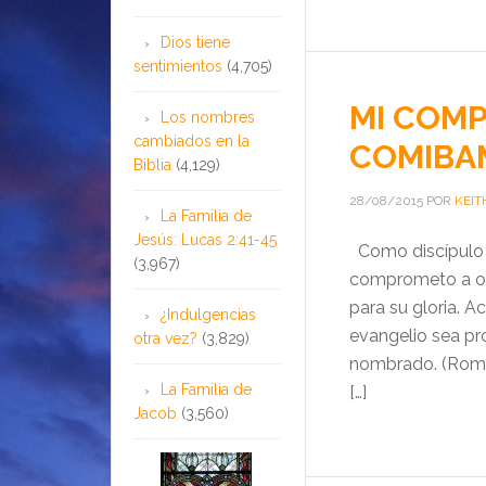
Dios tiene
sentimientos
(4,705)
MI COMP
Los nombres
cambiados en la
COMIBAM
Biblia
(4,129)
28/08/2015
POR
KEIT
La Familia de
Jesús: Lucas 2:41-45
Como discípulo 
(3,967)
comprometo a obe
para su gloria. A
¿Indulgencias
evangelio sea pr
otra vez?
(3,829)
nombrado. (Roman
La Familia de
[…]
Jacob
(3,560)