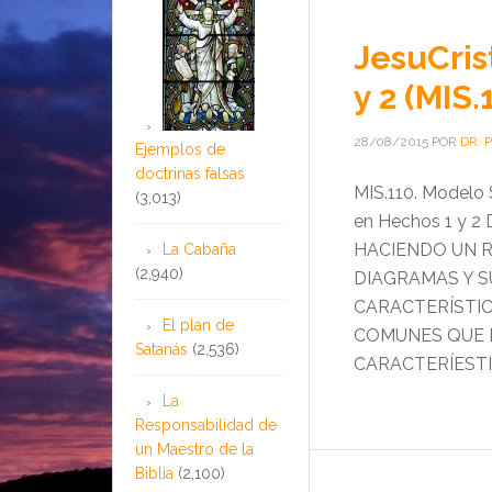
JesuCris
y 2 (MIS.
28/08/2015
POR
DR. 
Ejemplos de
doctrinas falsas
MIS.110. Modelo 
(3,013)
en Hechos 1 y
HACIENDO UN R
La Cabaña
(2,940)
DIAGRAMAS Y S
CARACTERÍSTICA
El plan de
COMUNES QUE 
Satanás
(2,536)
CARACTERÍESTI
La
Responsabilidad de
un Maestro de la
Biblia
(2,100)