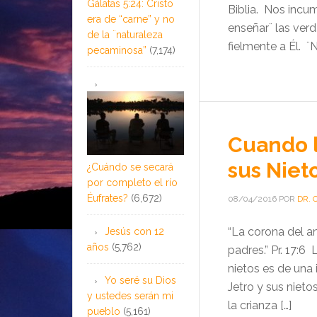
Gálatas 5:24: Cristo
Biblia. Nos incum
era de “carne” y no
enseñar¨ las ver
de la ¨naturaleza
fielmente a Él. ¨N
pecaminosa”
(7,174)
Cuando l
sus Niet
¿Cuándo se secará
por completo el río
Éufrates?
(6,672)
08/04/2016
POR
DR. 
“La corona del an
Jesús con 12
años
(5,762)
padres.” Pr. 17:6
nietos es de una
Yo seré su Dios
Jetro y sus nieto
y ustedes serán mi
la crianza […]
pueblo
(5,161)