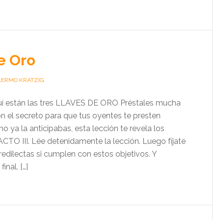
e Oro
LERMO KRATZIG
í están las tres LLAVES DE ORO Préstales mucha
on el secreto para que tus oyentes te presten
mo ya la anticipabas, esta lección te revela los
TO III. Lée detenidamente la lección. Luego fíjate
predilectas si cumplen con estos objetivos. Y
inal. […]