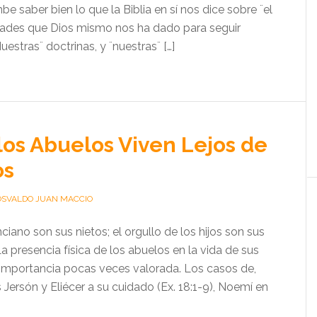
be saber bien lo que la Biblia en sí nos dice sobre ¨el
dades que Dios mismo nos ha dado para seguir
uestras¨ doctrinas, y ¨nuestras¨ […]
os Abuelos Viven Lejos de
os
OSVALDO JUAN MACCIO
ciano son sus nietos; el orgullo de los hijos son sus
 La presencia física de los abuelos en la vida de sus
 importancia pocas veces valorada. Los casos de,
s Jersón y Eliécer a su cuidado (Ex. 18:1-9), Noemí en