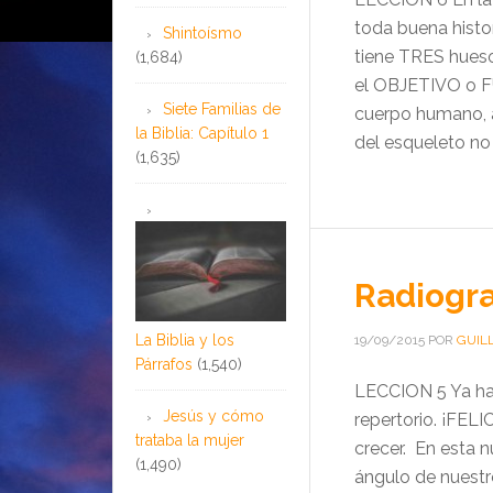
toda buena histo
Shintoísmo
tiene TRES hueso
(1,684)
el OBJETIVO o F
Siete Familias de
cuerpo humano, a
la Biblia: Capítulo 1
del esqueleto no 
(1,635)
Radiogra
La Biblia y los
19/09/2015
POR
GUIL
Párrafos
(1,540)
LECCION 5 Ya ha
Jesús y cómo
repertorio. ¡FELI
trataba la mujer
crecer. En esta 
(1,490)
ángulo de nuestr