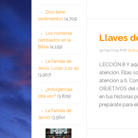
Dios tiene
sentimientos
(4,705)
Los nombres
Llaves d
cambiados en la
Biblia
(4,129)
19/09/2015
POR
GUIL
La Familia de
LECCIÓN 8 Y aqu
Jesús: Lucas 2:41-45
atención. Ellas s
(3,967)
atención a ti. Co
OBJETIVOS del AC
¿Indulgencias
otra vez?
(3,829)
en tus historias 
prepárate para el f
La Familia de
Jacob
(3,560)