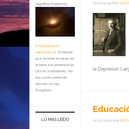
16/07/2019
POR
KEIT
registros históricos....
El tiempo como
realmente es
El tiempo
que se tarda en pasar de
la tierra a la presencia de
la Depresión Larg
Dios es instantáneo. No
hay punto medio de
reunión, no hay
Purgatorio.
Educaci
LO MÁS LEÍDO
01/07/2016
POR
KEIT