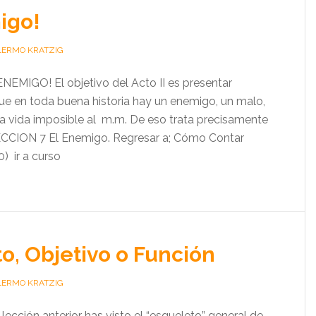
igo!
LERMO KRATZIG
EMIGO! El objetivo del Acto II es presentar
ue en toda buena historia hay un enemigo, un malo,
la vida imposible al m.m. De eso trata precisamente
ECCION 7 El Enemigo. Regresar a; Cómo Contar
) ir a curso
o, Objetivo o Función
LERMO KRATZIG
ección anterior has visto el “esqueleto” general de