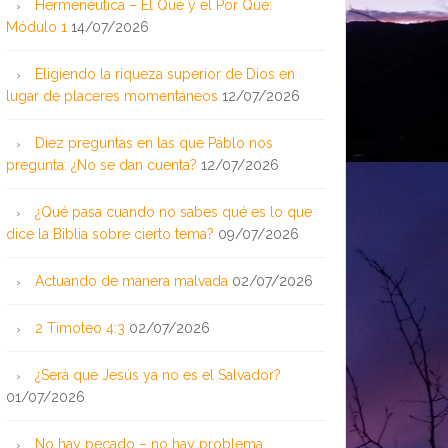
Hermenéutica – El Qué y el Por Qué:
Módulo 1
14/07/2026
Eligiendo la riqueza superior de Dios en
lugar de placeres momentáneos
12/07/2026
Diez preguntas en las que Pablo nos
pregunta: ¿No se dan cuenta?
12/07/2026
¿Qué pasa cuando no sabes qué es lo que
dice la Biblia sobre cierto tema?
09/07/2026
Actuando de manera malvada
02/07/2026
2 Timoteo 4:3
02/07/2026
¿Será que Jesús ya no es el Salvador?
01/07/2026
No hay pecado – no hay problema