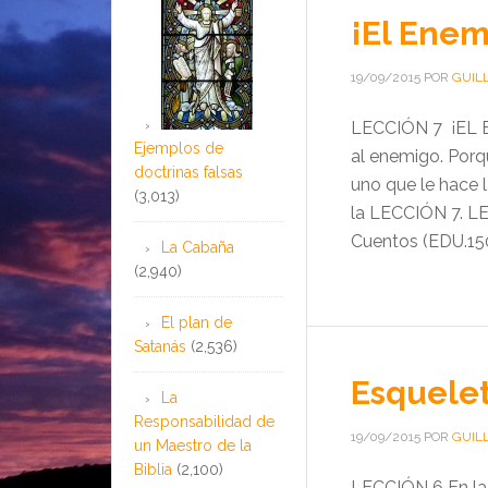
¡El Enem
19/09/2015
POR
GUIL
LECCIÓN 7 ¡EL EN
Ejemplos de
al enemigo. Porq
doctrinas falsas
uno que le hace 
(3,013)
la LECCIÓN 7. L
Cuentos (EDU.150
La Cabaña
(2,940)
El plan de
Satanás
(2,536)
Esquelet
La
Responsabilidad de
19/09/2015
POR
GUIL
un Maestro de la
Biblia
(2,100)
LECCIÓN 6 En la l