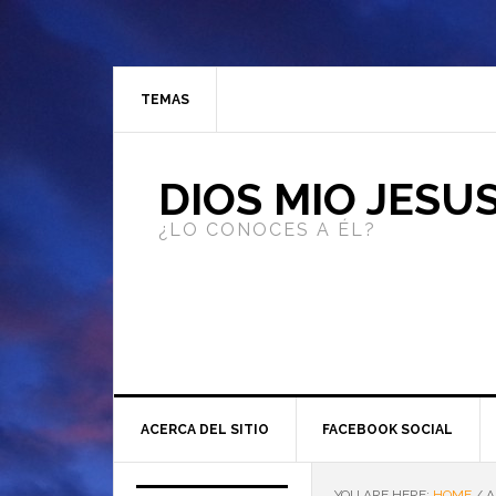
TEMAS
DIOS MIO JESU
¿LO CONOCES A ÉL?
ACERCA DEL SITIO
FACEBOOK SOCIAL
YOU ARE HERE:
HOME
/
A