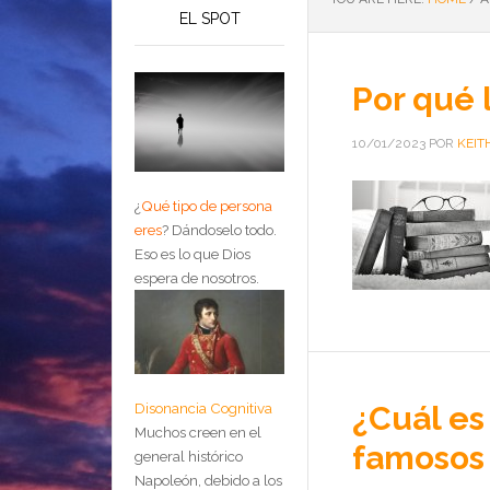
EL SPOT
Por qué l
10/01/2023
POR
KEIT
¿
Qué tipo de persona
eres
?
Dándoselo todo.
Eso es lo que Dios
espera de nosotros.
¿Cuál es
Disonancia Cognitiva
Muchos creen en el
famosos
general histórico
Napoleón, debido a los