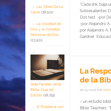
*Cada link, baja
Las Obras De La
Sobresalientes D
Carne
(38,501)
Dos test -por De
-por Alejandro A
La Voluntad de
Dios y la Voluntad
por Alejandro A.
Permisiva de Dios
Gardner Educació
(23,921)
La Respo
de la Bib
Siete Familias de la
Biblia: Guía de
18/05/2016
POR
KEIT
Estudio
(18,755)
– un estudio bíbl
El Problema con
Bible Teachers *