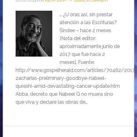
20/11/2024
POR
KEITH SWIFT
LEAVE A COMMENT
… ¿U oras así, sin prestar
atención a las Escrituras?
Sindee – hace 2 meses
[Nota del editor:
aproximadamente junio de
2017 que fue hace 2
meses]. Fuente:
http://www.gospelherald.com/articles/70462/20170
zacharias-preliminary-goodbye-nabeel-
qureshi-amid-devastating-cancer-update.htm
Abba, decreto que Nabeel Q no muera sino
que viva y declare las obras de…