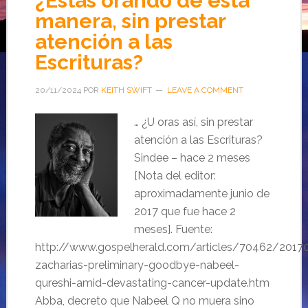
¿Estás orando de esta
manera, sin prestar
atención a las
Escrituras?
20/11/2024
POR
KEITH SWIFT
LEAVE A COMMENT
… ¿U oras así, sin prestar
atención a las Escrituras?
Sindee – hace 2 meses
[Nota del editor:
aproximadamente junio de
2017 que fue hace 2
meses]. Fuente:
http://www.gospelherald.com/articles/70462/20170
zacharias-preliminary-goodbye-nabeel-
qureshi-amid-devastating-cancer-update.htm
Abba, decreto que Nabeel Q no muera sino