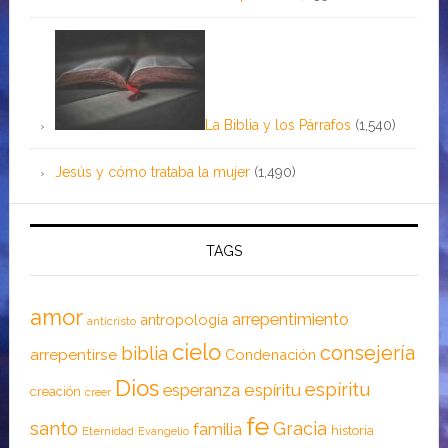
La Biblia y los Párrafos
(1,540)
Jesús y cómo trataba la mujer
(1,490)
TAGS
amor
arrepentimiento
antropología
anticristo
cielo
consejería
biblia
arrepentirse
Condenación
Dios
espíritu
esperanza
espíritu
creación
creer
fe
santo
Gracia
familia
historia
Eternidad
Evangelio