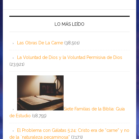
LO MÁS LEÍDO
Las Obras De La Carne
(38,501)
La Voluntad de Dios y la Voluntad Permisiva de Dios
(23,921)
Siete Familias de la Biblia: Guía
de Estudio
(18,755)
El Problema con Gálatas 5:24: Cristo era de “carne” y no
de la ¨naturaleza pecaminosa”
(7,173)