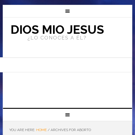
DIOS MIO JESUS
¿LO CONOCES A ÉL?
YOU ARE HERE:
HOME
/
ARCHIVES FOR ABORTO