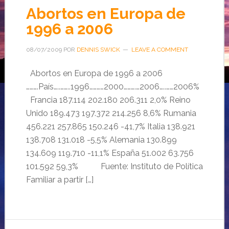
Abortos en Europa de
1996 a 2006
08/07/2009
POR
DENNIS SWICK
LEAVE A COMMENT
Abortos en Europa de 1996 a 2006
……….País…..……..1996…………2000……….…2006…..……2006%
Francia 187.114 202.180 206.311 2,0% Reino
Unido 189.473 197.372 214.256 8,6% Rumania
456.221 257.865 150.246 -41,7% Italia 138.921
138.708 131.018 -5,5% Alemania 130.899
134.609 119.710 -11,1% España 51.002 63.756
101.592 59,3% Fuente: Instituto de Política
Familiar a partir […]