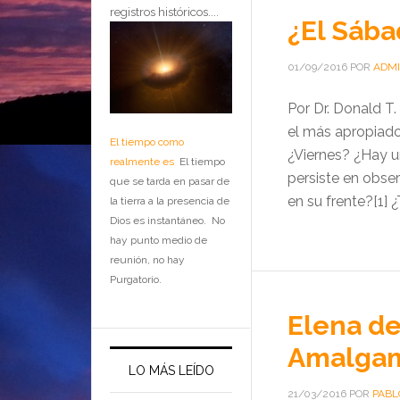
registros históricos....
¿El Sába
01/09/2016
POR
ADM
Por Dr. Donald 
el más apropiad
El tiempo como
¿Viernes? ¿Hay u
realmente es
El tiempo
persiste en obser
que se tarda en pasar de
en su frente?[1] 
la tierra a la presencia de
Dios es instantáneo. No
hay punto medio de
reunión, no hay
Purgatorio.
Elena de
Amalga
LO MÁS LEÍDO
21/03/2016
POR
PABL