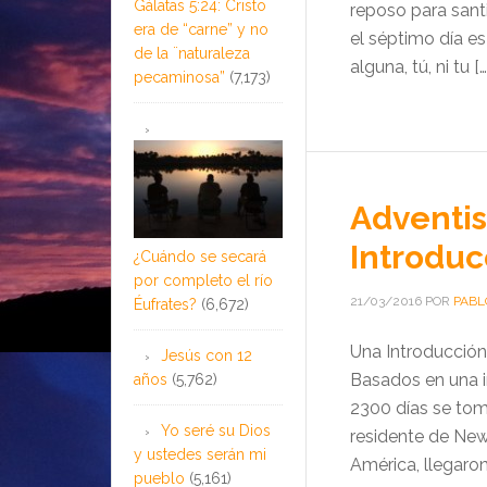
Gálatas 5:24: Cristo
reposo para santi
era de “carne” y no
el séptimo día e
de la ¨naturaleza
alguna, tú, ni tu […
pecaminosa”
(7,173)
Adventis
Introduc
¿Cuándo se secará
por completo el río
21/03/2016
POR
PABL
Éufrates?
(6,672)
Una Introducció
Jesús con 12
Basados en una in
años
(5,762)
2300 días se tom
Yo seré su Dios
residente de New
y ustedes serán mi
América, llegaron
pueblo
(5,161)