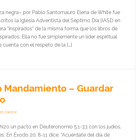
raza negra– por Pablo Santomauro Elena de White fue
critos la Iglesia Adventista del Séptimo Día [IASD en
ra “inspirados” de la misma forma que los libros de
nspirados. Ella no fue simplemente un líder espiritual
 cuenta con el respeto de la […]
o Mandamiento – Guardar
do
IS SWICK
izo un pacto en Deuteronomio 5:1-33 con los judíos,
es. En Éxodo 20: 8-11 dice, “Acuérdate del día de