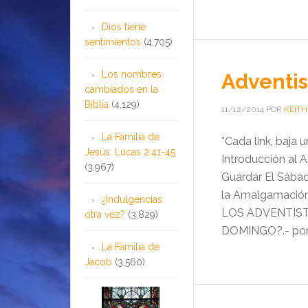
Dios tiene
sentimientos
(4,705)
Los nombres
Adventis
cambiados en la
Biblia
(4,129)
11/12/2014
POR
KEITH
La Familia de
*Cada link, baja
Jesús: Lucas 2:41-45
Introducción al 
(3,967)
Guardar El Sábad
la Amalgamación
¿Indulgencias
LOS ADVENTIST
otra vez?
(3,829)
DOMINGO?.- por D
La Familia de
Jacob
(3,560)