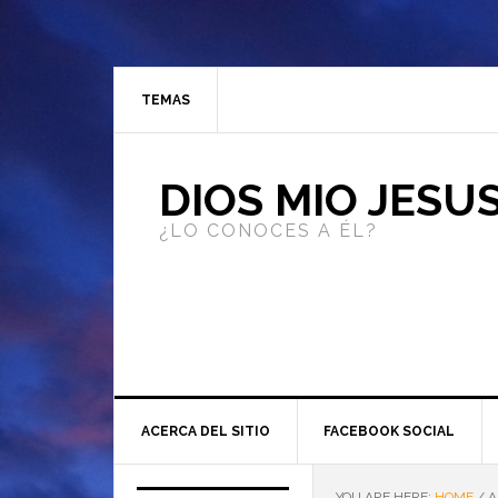
TEMAS
DIOS MIO JESU
¿LO CONOCES A ÉL?
ACERCA DEL SITIO
FACEBOOK SOCIAL
YOU ARE HERE:
HOME
/
A