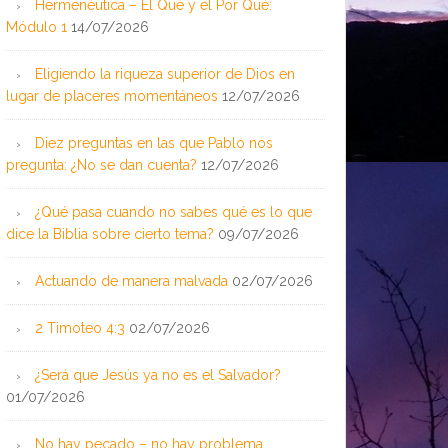
Hermenéutica – El Qué y el Por Qué:
Módulo 1
14/07/2026
Eligiendo la riqueza superior de Dios en
lugar de placeres momentáneos
12/07/2026
Diez preguntas en las que Pablo nos
pregunta: ¿No se dan cuenta?
12/07/2026
¿Qué pasa cuando no sabes qué es lo que
dice la Biblia sobre cierto tema?
09/07/2026
Actuando de manera malvada
02/07/2026
2 Timoteo 4:3
02/07/2026
¿Será que Jesús ya no es el Salvador?
01/07/2026
No hay pecado – no hay problema