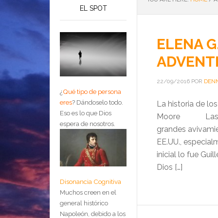
EL SPOT
ELENA G
ADVENTI
22/09/2016
POR
DENN
¿
Qué tipo de persona
eres
?
Dándoselo todo.
La historia de lo
Eso es lo que Dios
Moore Las igle
espera de nosotros.
grandes avivamie
EE.UU., especial
inicial lo fue Gui
Dios […]
Disonancia Cognitiva
Muchos creen en el
general histórico
Napoleón, debido a los