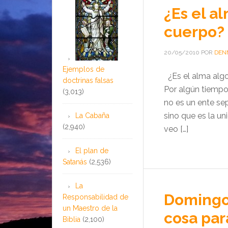
¿Es el a
cuerpo?
20/05/2010
POR
DEN
Ejemplos de
¿Es el alma alg
doctrinas falsas
Por algún tiempo
(3,013)
no es un ente se
sino que es la un
La Cabaña
(2,940)
veo […]
El plan de
Satanás
(2,536)
La
Domingo 
Responsabilidad de
un Maestro de la
cosa par
Biblia
(2,100)