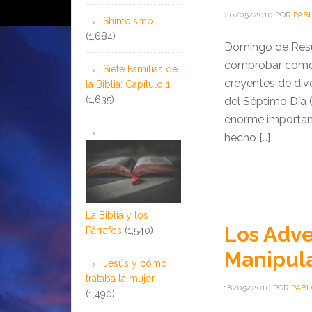
20/05/2010
POR
PAB
Shintoísmo
(1,684)
Domingo de Resur
comprobar como e
Siete Familias de
creyentes de div
la Biblia: Capítulo 1
(1,635)
del Séptimo Día (
enorme importanci
hecho […]
La Biblia y los
Los Adve
Párrafos
(1,540)
Manipul
Jesús y cómo
trataba la mujer
18/05/2010
POR
PAB
(1,490)