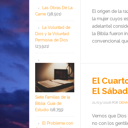
Las Obras De La
El origen de la 
Carne
(38,501)
la mujer cuyos es
adelante] conside
La Voluntad de
la Biblia fueron i
Dios y la Voluntad
Permisiva de Dios
convencional que
(23,921)
El Cuart
El Sába
Siete Familias de la
21/03/2016
POR
DENN
Biblia: Guía de
Estudio
(18,755)
Vemos que Dios h
no con los gentil
El Problema con