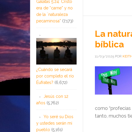
Gálatas 5:24: Cristo
era de “carne” y no
de la ¨naturaleza
pecaminosa”
(7,173)
La natur
bíblica
11/03/2025
POR
KEIT
¿Cuándo se secará
por completo el río
Éufrates?
(6,672)
Jesús con 12
años
(5,762)
como “profecías 
tanto, muchos ti
Yo seré su Dios
y ustedes serán mi
pueblo
(5,161)