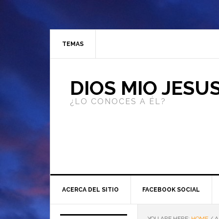
TEMAS
DIOS MIO JESU
¿LO CONOCES A ÉL?
ACERCA DEL SITIO
FACEBOOK SOCIAL
YOU ARE HERE:
HOME
/
A