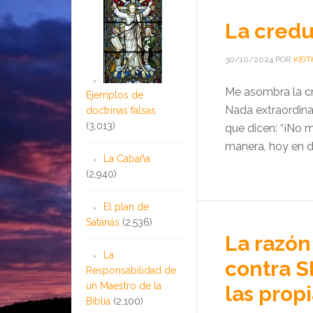
La credu
30/10/2024
POR
KEIT
Me asombra la c
Ejemplos de
Nada extraordina
doctrinas falsas
(3,013)
que dicen: “¡No 
manera, hoy en dí
La Cabaña
(2,940)
El plan de
Satanás
(2,536)
La razón
La
contra S
Responsabilidad de
un Maestro de la
las prop
Biblia
(2,100)