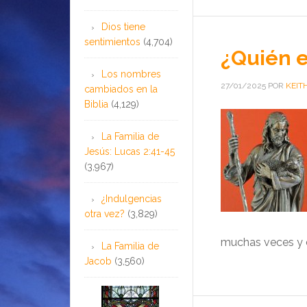
Dios tiene
sentimientos
(4,704)
¿Quién e
Los nombres
27/01/2025
POR
KEIT
cambiados en la
Biblia
(4,129)
La Familia de
Jesús: Lucas 2:41-45
(3,967)
¿Indulgencias
otra vez?
(3,829)
muchas veces y d
La Familia de
Jacob
(3,560)