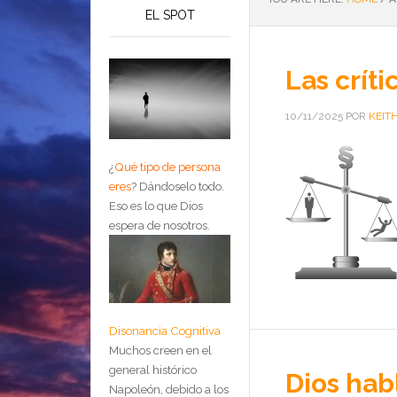
EL SPOT
Las críti
10/11/2025
POR
KEIT
¿
Qué tipo de persona
eres
?
Dándoselo todo.
Eso es lo que Dios
espera de nosotros.
Disonancia Cognitiva
Muchos creen en el
general histórico
Dios hab
Napoleón, debido a los