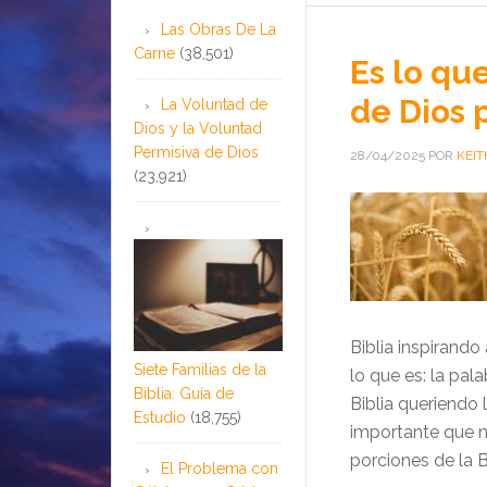
Las Obras De La
Carne
(38,501)
Es lo que
de Dios 
La Voluntad de
Dios y la Voluntad
Permisiva de Dios
28/04/2025
POR
KEIT
(23,921)
Biblia inspirando
Siete Familias de la
lo que es: la pal
Biblia: Guía de
Biblia queriendo
Estudio
(18,755)
importante que n
porciones de la B
El Problema con