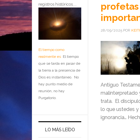
profetas
registros históricos....
importan
28/09/2025
POR
KEIT
El tiempo como
realmente es
El tiempo
que se tarda en pasar de
la tierra a la presencia de
Dios es instantáneo. No
hay punto medio de
Antiguo Testamen
reunión, no hay
malinterpretado 
Purgatorio.
trata. El discípu
lo que ustedes y 
ignorancia… Hech
LO MÁS LEÍDO