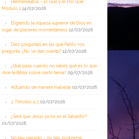
Hermenéutica – El Qué y el Por Qué:
Módulo 1
14/07/2026
Eligiendo la riqueza superior de Dios en
lugar de placeres momentáneos
12/07/2026
Diez preguntas en las que Pablo nos
pregunta: ¿No se dan cuenta?
12/07/2026
¿Qué pasa cuando no sabes qué es lo que
dice la Biblia sobre cierto tema?
09/07/2026
Actuando de manera malvada
02/07/2026
2 Timoteo 4:3
02/07/2026
¿Será que Jesús ya no es el Salvador?
01/07/2026
No hay pecado – no hay problema