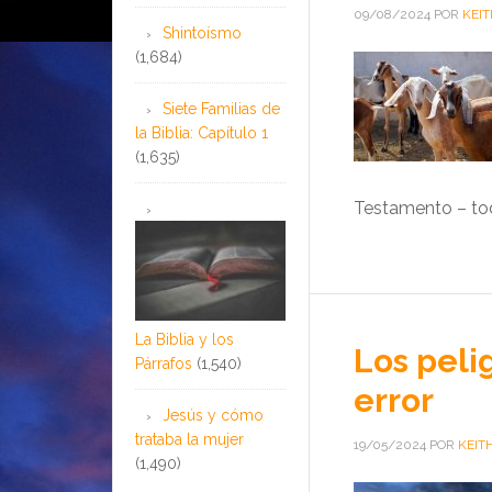
09/08/2024
POR
KEIT
Shintoísmo
(1,684)
Siete Familias de
la Biblia: Capítulo 1
(1,635)
Testamento – to
La Biblia y los
Los peli
Párrafos
(1,540)
error
Jesús y cómo
trataba la mujer
19/05/2024
POR
KEIT
(1,490)