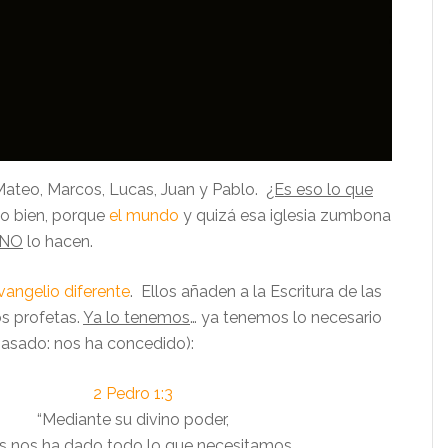
ateo, Marcos, Lucas, Juan y Pablo.
¿Es eso lo que
 bien, porque
el mundo
y quizá esa iglesia zumbona
NO
lo hacen.
vangelio diferente
. Ellos añaden a la Escritura de las
os profetas.
Ya lo tenemos
… ya tenemos lo necesario
pasado: nos ha concedido):
2 Pedro 1:3
“Mediante su divino poder,
s nos ha dado todo lo que necesitamos