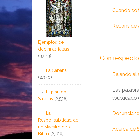
Cuando se t
Reconsidera
Ejemplos de
doctrinas falsas
(3,013)
Con respecto 
La Cabaña
Bajando al 
(2,940)
Las palabr
El plan de
(publicado 
Satanás
(2,536)
Denunciand
La
Responsabilidad de
un Maestro de la
Acerca de S
Biblia
(2,100)