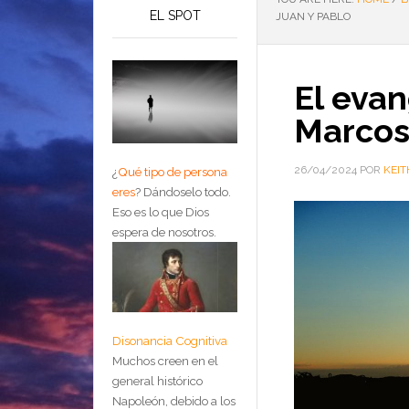
EL SPOT
JUAN Y PABLO
El evan
Marcos,
26/04/2024
POR
KEIT
¿
Qué tipo de persona
eres
?
Dándoselo todo.
Eso es lo que Dios
espera de nosotros.
Disonancia Cognitiva
Muchos creen en el
general histórico
Napoleón, debido a los