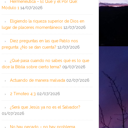
Hermenéutica – El Qué y el Por Qué:
Módulo 1
14/07/2026
Eligiendo la riqueza superior de Dios en
lugar de placeres momentáneos
12/07/2026
Diez preguntas en las que Pablo nos
pregunta: ¿No se dan cuenta?
12/07/2026
¿Qué pasa cuando no sabes qué es lo que
dice la Biblia sobre cierto tema?
09/07/2026
Actuando de manera malvada
02/07/2026
2 Timoteo 4:3
02/07/2026
¿Será que Jesús ya no es el Salvador?
01/07/2026
No hay pecado – no hay problema