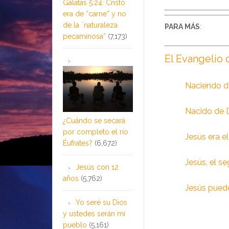
Gálatas 5:24: Cristo
era de “carne” y no
de la ¨naturaleza
PARA MÁS
:
pecaminosa”
(7,173)
El Evangelio 
Naciendo d
Nacido de 
¿Cuándo se secará
por completo el río
Jesús era e
Éufrates?
(6,672)
Jesús, el s
Jesús con 12
años
(5,762)
Jesús puede
Yo seré su Dios
y ustedes serán mi
pueblo
(5,161)