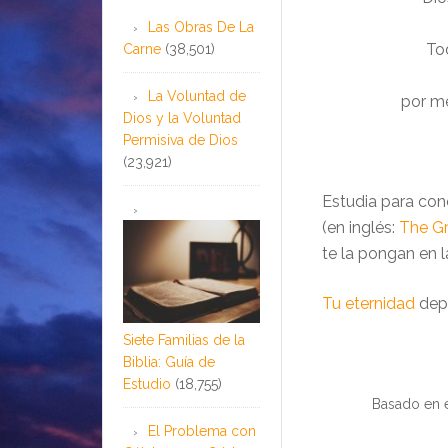
Las Obras De La
To
Carne
(38,501)
La Voluntad de
por me
Dios y la Voluntad
Permisiva de Dios
(23,921)
Estudia para cono
(en inglés:
The Gr
te la pongan en l
Tu eternidad
dep
Siete Familias de la
Biblia: Guía de
Estudio
(18,755)
Basado en e
El Problema con