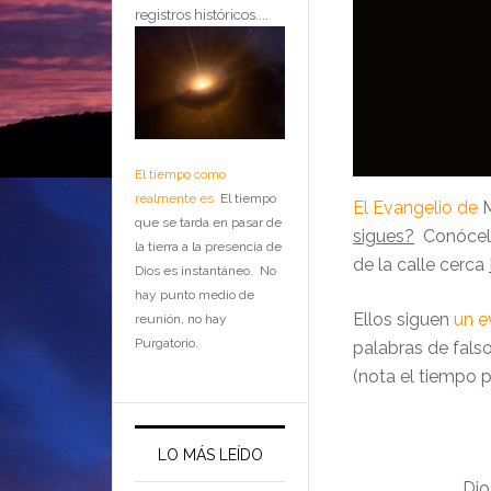
registros históricos....
El tiempo como
realmente es
El tiempo
El Evangelio de
M
que se tarda en pasar de
sigues?
Conócelo
la tierra a la presencia de
de la calle cerca
Dios es instantáneo. No
hay punto medio de
Ellos siguen
un e
reunión, no hay
Purgatorio.
palabras de fals
(nota el tiempo 
LO MÁS LEÍDO
Dio