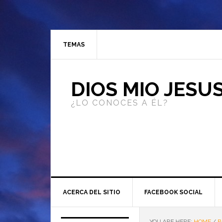
TEMAS
DIOS MIO JESU
¿LO CONOCES A ÉL?
ACERCA DEL SITIO
FACEBOOK SOCIAL
YOU ARE HERE:
HOME
/
B