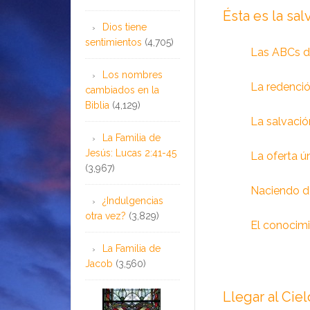
Ésta es la sal
Dios tiene
sentimientos
(4,705)
Las ABCs de
Los nombres
La redenció
cambiados en la
Biblia
(4,129)
La salvació
La Familia de
Jesús: Lucas 2:41-45
La oferta ú
(3,967)
Naciendo 
¿Indulgencias
otra vez?
(3,829)
El conocimi
La Familia de
Jacob
(3,560)
Llegar al Ciel