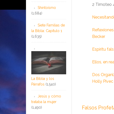
2 Timoteo 4
Shintoísmo
(1,684)
Necesitand
Siete Familias de
Reflexiones
la Biblia: Capítulo 1
Becker
(1,635)
Espíritu fal
Ellos, en re
Dos Organi
La Biblia y los
Holly Pivec
Párrafos
(1,540)
Jesús y cómo
trataba la mujer
Falsos Profet
(1,490)