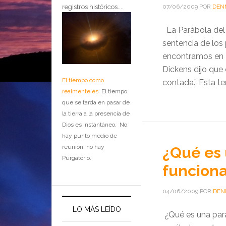
registros históricos....
07/06/2009
POR
DEN
La Parábola del 
sentencia de los
encontramos en L
Dickens dijo que
El tiempo como
contada.” Esta t
realmente es
El tiempo
que se tarda en pasar de
la tierra a la presencia de
Dios es instantáneo. No
hay punto medio de
reunión, no hay
¿Qué es 
Purgatorio.
funcion
04/06/2009
POR
DEN
LO MÁS LEÍDO
¿Qué es una par