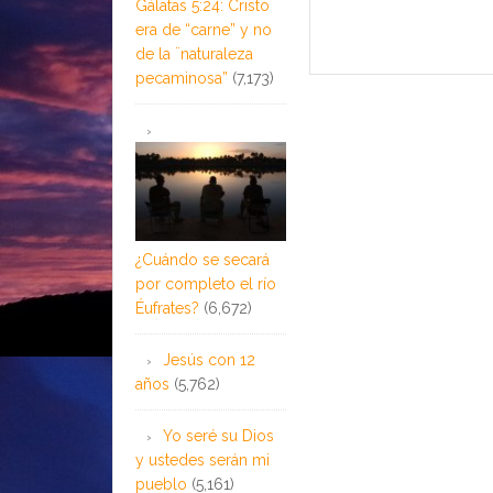
Gálatas 5:24: Cristo
era de “carne” y no
de la ¨naturaleza
pecaminosa”
(7,173)
¿Cuándo se secará
por completo el río
Éufrates?
(6,672)
Jesús con 12
años
(5,762)
Yo seré su Dios
y ustedes serán mi
pueblo
(5,161)