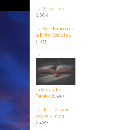
Shintoísmo
(1,684)
Siete Familias de
la Biblia: Capítulo 1
(1,635)
La Biblia y los
Párrafos
(1,540)
Jesús y cómo
trataba la mujer
(1,490)