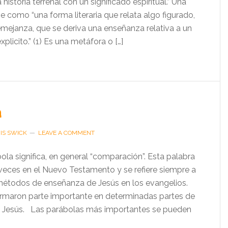
historia terrenal con un significado espiritual.” Una
e como “una forma literaria que relata algo figurado,
emejanza, que se deriva una enseñanza relativa a un
plicito.” (1) Es una metáfora o […]
a
IS SWICK
LEAVE A COMMENT
a significa, en general “comparación”. Esta palabra
veces en el Nuevo Testamento y se refiere siempre a
métodos de enseñanza de Jesús en los evangelios.
rmaron parte importante en determinadas partes de
e Jesús. Las parábolas más importantes se pueden