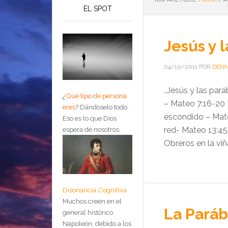
EL SPOT
Jesús y 
04/10/2011
POR
DENN
..Jesús y las pa
¿
Qué tipo de persona
– Mateo 7:16-20 E
eres
?
Dándoselo todo.
escondido – Mate
Eso es lo que Dios
red- Mateo 13:45
espera de nosotros.
Obreros en la viñ
Disonancia Cognitiva
Muchos creen en el
La Paráb
general histórico
Napoleón, debido a los