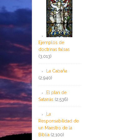
Ejemplos de
doctrinas falsas
(3,013)
La Cabaña
(2,940)
El plan de
Satanás
(2,536)
La
Responsabilidad de
un Maestro de la
Biblia
(2,100)