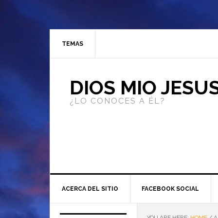
TEMAS
DIOS MIO JESU
¿LO CONOCES A ÉL?
ACERCA DEL SITIO
FACEBOOK SOCIAL
YOU ARE HERE:
HOME
/
A