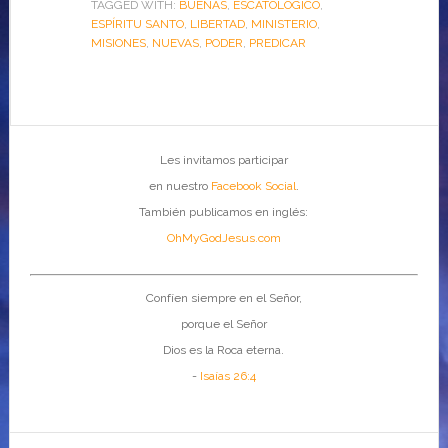
TAGGED WITH:
BUENAS
,
ESCATOLÓGICO
,
ESPÍRITU SANTO
,
LIBERTAD
,
MINISTERIO
,
MISIONES
,
NUEVAS
,
PODER
,
PREDICAR
Les invitamos participar
en nuestro
Facebook Social
.
También publicamos en inglés:
OhMyGodJesus.com
Confíen siempre en el Señor,
porque el Señor
Dios es la Roca eterna.
-
Isaías 26:4