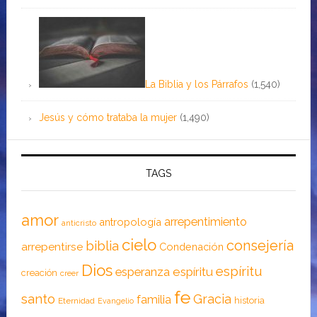
La Biblia y los Párrafos
(1,540)
Jesús y cómo trataba la mujer
(1,490)
TAGS
amor
arrepentimiento
antropología
anticristo
cielo
consejería
biblia
arrepentirse
Condenación
Dios
espíritu
esperanza
espíritu
creación
creer
fe
santo
Gracia
familia
historia
Eternidad
Evangelio