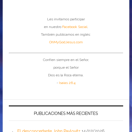
Les invitamos participar
en nuestro
Facebook Social
.
También publicamos en inglés:
OhMyGodJesus.com
Confíen siempre en el Señor,
porque el Señor
Dios es la Roca eterna.
-
Isaías 26:4
PUBLICACIONES MÁS RECIENTES
El desconcertante John Pavlovitz
14/07/2026