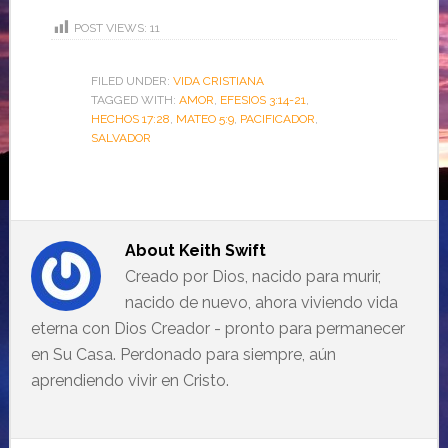
POST VIEWS:
11
FILED UNDER:
VIDA CRISTIANA
TAGGED WITH:
AMOR
,
EFESIOS 3:14-21
,
HECHOS 17:28
,
MATEO 5:9
,
PACIFICADOR
,
SALVADOR
About
Keith Swift
Creado por Dios, nacido para murir,
nacido de nuevo, ahora viviendo vida
eterna con Dios Creador - pronto para permanecer
en Su Casa. Perdonado para siempre, aún
aprendiendo vivir en Cristo.