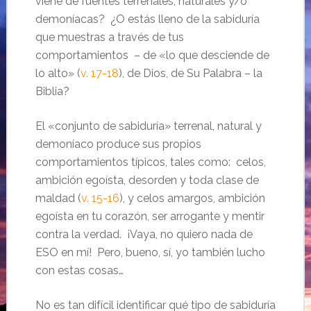
viene de fuentes terrenales, naturales y/o
demoníacas? ¿O estás lleno de la sabiduría
que muestras a través de tus
comportamientos – de «lo que desciende de
lo alto» (
v. 17-18
), de Dios, de Su Palabra – la
Biblia?
El «conjunto de sabiduría» terrenal, natural y
demoníaco produce sus propios
comportamientos típicos, tales como: celos,
ambición egoísta, desorden y toda clase de
maldad (
v. 15-16
), y celos amargos, ambición
egoísta en tu corazón, ser arrogante y mentir
contra la verdad. ¡Vaya, no quiero nada de
ESO en mí! Pero, bueno, sí, yo también lucho
con estas cosas…
No es tan difícil identificar qué tipo de sabiduría