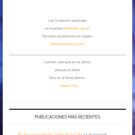
Les invitamos participar
en nuestro
Facebook Social
.
También publicamos en inglés:
OhMyGodJesus.com
Confíen siempre en el Señor,
porque el Señor
Dios es la Roca eterna.
-
Isaías 26:4
PUBLICACIONES MÁS RECIENTES
El desconcertante John Pavlovitz
14/07/2026