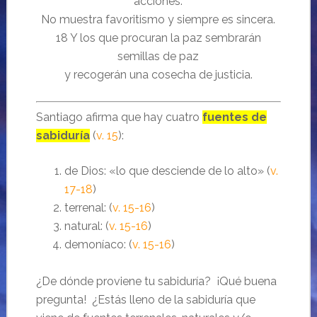
acciones.
No muestra favoritismo y siempre es sincera.
18 Y los que procuran la paz sembrarán
semillas de paz
y recogerán una cosecha de justicia.
Santiago afirma que hay cuatro
fuentes de
sabiduría
(
v. 15
):
de Dios: «lo que desciende de lo alto» (
v.
17-18
)
terrenal: (
v. 15-16
)
natural: (
v. 15-16
)
demoníaco: (
v. 15-16
)
¿De dónde proviene tu sabiduría? ¡Qué buena
pregunta! ¿Estás lleno de la sabiduría que