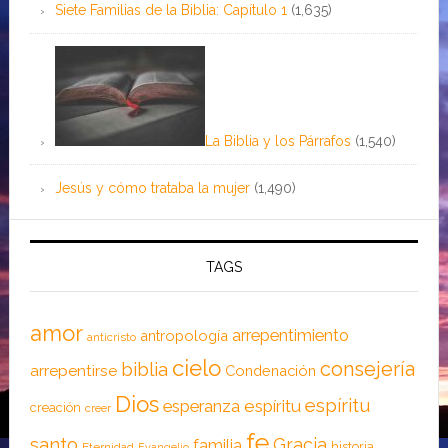
Siete Familias de la Biblia: Capítulo 1
(1,635)
La Biblia y los Párrafos
(1,540)
Jesús y cómo trataba la mujer
(1,490)
TAGS
amor
arrepentimiento
antropología
anticristo
cielo
consejería
biblia
arrepentirse
Condenación
Dios
espíritu
esperanza
espíritu
creación
creer
fe
santo
Gracia
familia
historia
Eternidad
Evangelio