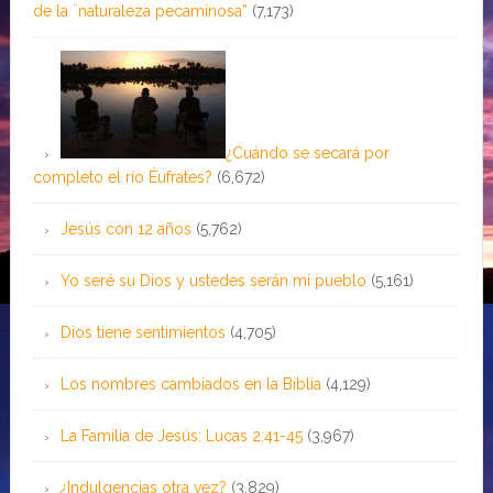
de la ¨naturaleza pecaminosa”
(7,173)
¿Cuándo se secará por
completo el río Éufrates?
(6,672)
Jesús con 12 años
(5,762)
Yo seré su Dios y ustedes serán mi pueblo
(5,161)
Dios tiene sentimientos
(4,705)
Los nombres cambiados en la Biblia
(4,129)
La Familia de Jesús: Lucas 2:41-45
(3,967)
¿Indulgencias otra vez?
(3,829)