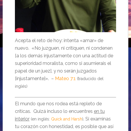
Acepta el reto de hoy: intenta «amar» de
nuevo. «No juzguen, ni critiquen, ni condenen
[a los demás injustamente con una actitud de
superioridad moralista, como si asumierais el
papel de un juez], y no serán juzgados
[injustamente]». –
Mateo 7:1
(traducido del
inglés)
El mundo que nos rodea está repleto de
críticas. Quizá incluso lo encuentres
en tu
interior
. Si examinas
(en inglés:
Quick and Harsh
)
tu corazón con honestidad, es posible que así