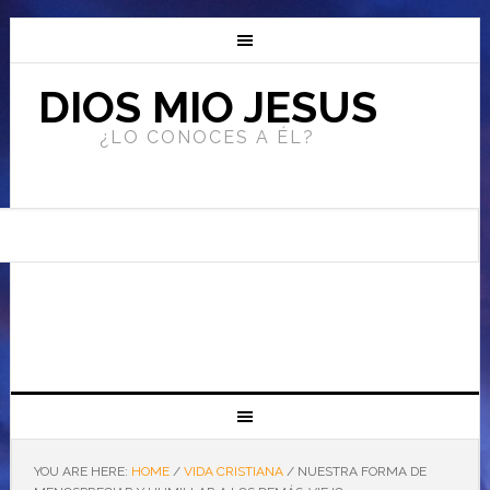
DIOS MIO JESUS
¿LO CONOCES A ÉL?
YOU ARE HERE:
HOME
/
VIDA CRISTIANA
/
NUESTRA FORMA DE