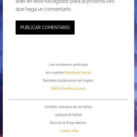
web en este navegador para la próxima vez
que haga un comentario.
Les invitamos participar
en nuestro
Facebook Social
.
También publicamos en inglés:
OhMyGodJesus.com
Confíen siempre en el Señor,
porque el Señor
Dios es la Roca eterna.
-
Isaías 26:4