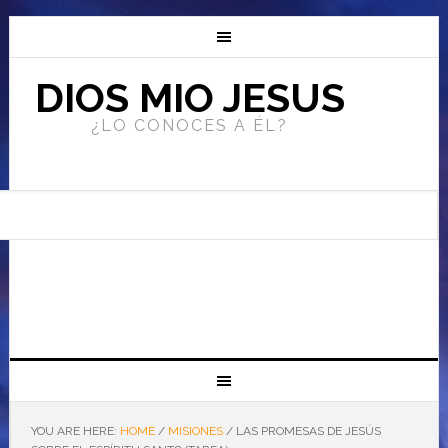
DIOS MIO JESUS
¿LO CONOCES A ÉL?
YOU ARE HERE:
HOME
/
MISIONES
/
LAS PROMESAS DE JESÚS