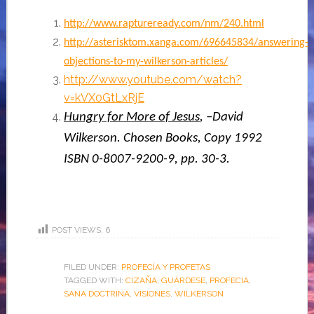
http://www.raptureready.com/nm/240.html
http://asterisktom.xanga.com/696645834/answering-
objections-to-my-wilkerson-articles/
http://www.youtube.com/watch?
v=kVX0GtLxRjE
Hungry for More of Jesus
, –David
Wilkerson. Chosen Books, Copy 1992
ISBN 0-8007-9200-9, pp. 30-3.
POST VIEWS:
6
FILED UNDER:
PROFECÍA Y PROFETAS
TAGGED WITH:
CIZAÑA
,
GUÁRDESE
,
PROFECIA
,
SANA DOCTRINA
,
VISIONES
,
WILKERSON