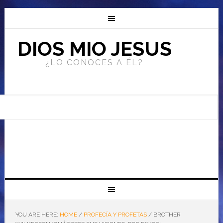
DIOS MIO JESUS
¿LO CONOCES A ÉL?
YOU ARE HERE:
HOME
/
PROFECÍA Y PROFETAS
/
BROTHER