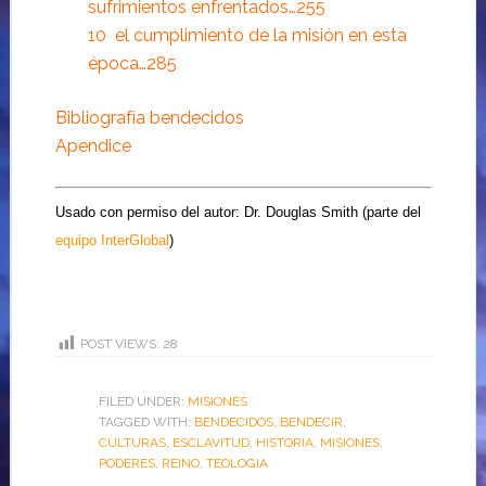
sufrimientos enfrentados
…255
10
el cumplimiento de la misión en esta
época
…285
Bibliografía bendecidos
Apendice
Usado con permiso del autor: Dr. Douglas Smith (parte del
equipo InterGlobal
)
POST VIEWS:
28
FILED UNDER:
MISIONES
TAGGED WITH:
BENDECIDOS
,
BENDECIR
,
CULTURAS
,
ESCLAVITUD
,
HISTORIA
,
MISIONES
,
PODERES
,
REINO
,
TEOLOGIA