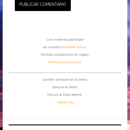
Les invitamos participar
en nuestro
Facebook Social
.
También publicamos en inglés:
OhMyGodJesus.com
Confíen siempre en el Señor,
porque el Señor
Dios es la Roca eterna.
-
Isaías 26:4