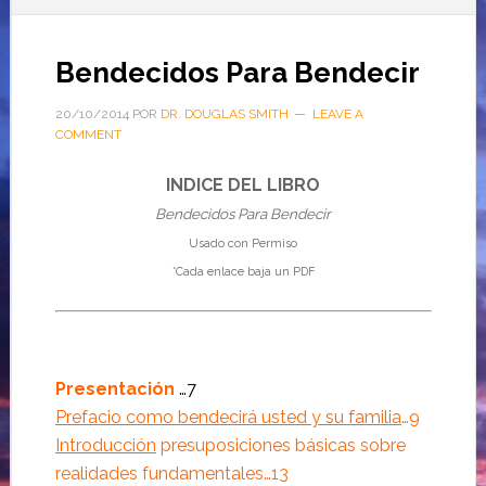
Bendecidos Para Bendecir
20/10/2014
POR
DR. DOUGLAS SMITH
LEAVE A
COMMENT
INDICE DEL LIBRO
Bendecidos Para Bendecir
Usado con Permiso
*Cada enlace baja un PDF
Presentación
…7
P
refacio como bendecirá usted y su familia
…9
Introducción
presuposiciones básicas sobre
realidades fundamentales
…13