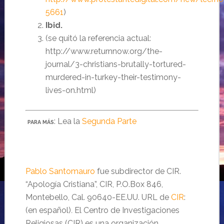
5661
)
Ibid.
(se quitó la referencia actual:
http://www.returnnow.org/the-
journal/3-christians-brutally-tortured-
murdered-in-turkey-their-testimony-
lives-on.html)
: Lea la
Segunda Parte
PARA MÁS
Pablo Santomauro
fue subdirector de CIR.
“Apología Cristiana”, CIR, P.O.Box 846,
Montebello, Cal. 90640-EE.UU. URL de
CIR
:
(en español)
.
El Centro de Investigaciones
Religiosas (CIR) es una organización