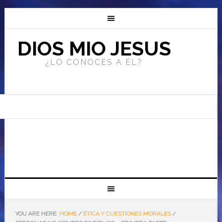
DIOS MIO JESUS
¿LO CONOCES A ÉL?
YOU ARE HERE:
HOME
/
ÉTICA Y CUESTIONES MORALES
/