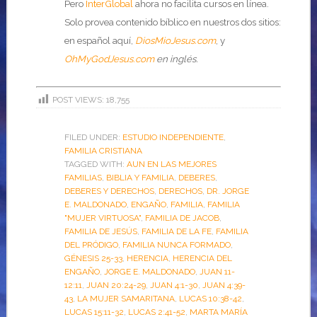
Pero
InterGlobal
ahora no facilita cursos en línea.
Solo provea contenido bíblico en nuestros dos sitios:
en español aquí,
DiosMioJesus.com
, y
OhMyGodJesus.com
en inglés.
POST VIEWS:
18,755
FILED UNDER:
ESTUDIO INDEPENDIENTE
,
FAMILIA CRISTIANA
TAGGED WITH:
AUN EN LAS MEJORES
FAMILIAS
,
BIBLIA Y FAMILIA
,
DEBERES
,
DEBERES Y DERECHOS
,
DERECHOS
,
DR. JORGE
E. MALDONADO
,
ENGAÑO
,
FAMILIA
,
FAMILIA
"MUJER VIRTUOSA"
,
FAMILIA DE JACOB
,
FAMILIA DE JESÚS
,
FAMILIA DE LA FE
,
FAMILIA
DEL PRÓDIGO
,
FAMILIA NUNCA FORMADO
,
GÉNESIS 25-33
,
HERENCIA
,
HERENCIA DEL
ENGAÑO
,
JORGE E. MALDONADO
,
JUAN 11-
12:11
,
JUAN 20:24-29
,
JUAN 4:1-30
,
JUAN 4:39-
43
,
LA MUJER SAMARITANA
,
LUCAS 10:38-42
,
LUCAS 15:11-32
,
LUCAS 2:41-52
,
MARTA MARÍA