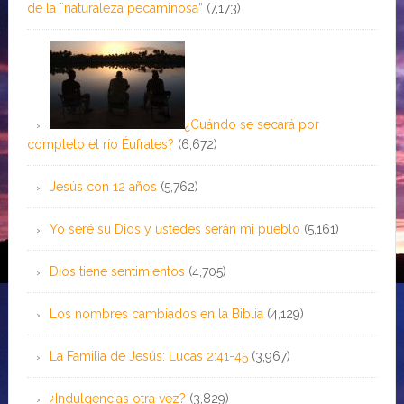
de la ¨naturaleza pecaminosa”
(7,173)
¿Cuándo se secará por
completo el río Éufrates?
(6,672)
Jesús con 12 años
(5,762)
Yo seré su Dios y ustedes serán mi pueblo
(5,161)
Dios tiene sentimientos
(4,705)
Los nombres cambiados en la Biblia
(4,129)
La Familia de Jesús: Lucas 2:41-45
(3,967)
¿Indulgencias otra vez?
(3,829)