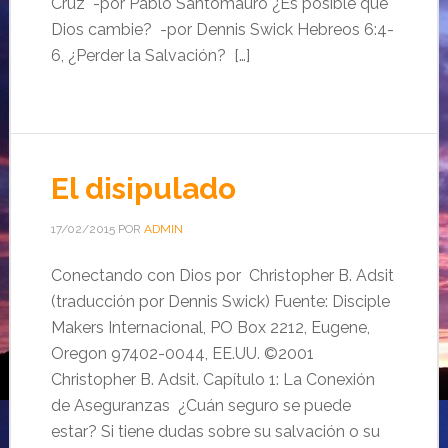
Cruz -por Pablo Santomauro ¿Es posible que
Dios cambie? -por Dennis Swick Hebreos 6:4-
6, ¿Perder la Salvación? […]
El disipulado
17/02/2015
POR
ADMIN
Conectando con Dios por Christopher B. Adsit
(traducción por Dennis Swick) Fuente: Disciple
Makers Internacional, PO Box 2212, Eugene,
Oregon 97402-0044, EE.UU. ©2001
Christopher B. Adsit. Capítulo 1: La Conexión
de Aseguranzas ¿Cuán seguro se puede
estar? Si tiene dudas sobre su salvación o su