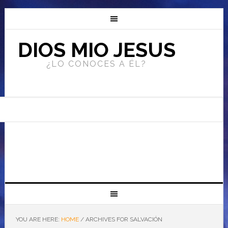
DIOS MIO JESUS
¿LO CONOCES A ÉL?
YOU ARE HERE:
HOME
/
ARCHIVES FOR SALVACIÓN