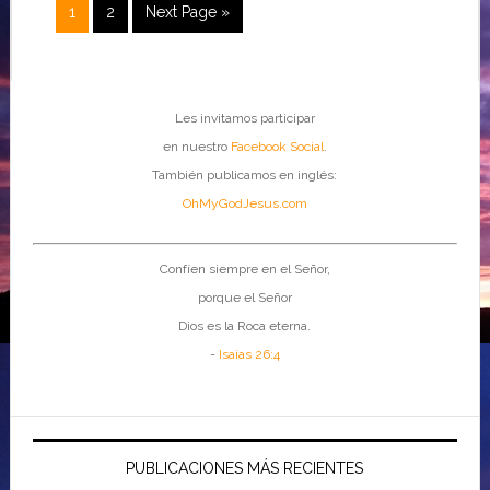
1
2
Next Page »
Les invitamos participar
en nuestro
Facebook Social
.
También publicamos en inglés:
OhMyGodJesus.com
Confíen siempre en el Señor,
porque el Señor
Dios es la Roca eterna.
-
Isaías 26:4
PUBLICACIONES MÁS RECIENTES