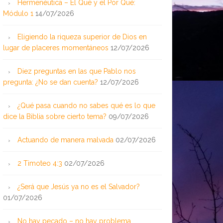
Hermenéutica – El Qué y el Por Qué:
Módulo 1
14/07/2026
Eligiendo la riqueza superior de Dios en
lugar de placeres momentáneos
12/07/2026
Diez preguntas en las que Pablo nos
pregunta: ¿No se dan cuenta?
12/07/2026
¿Qué pasa cuando no sabes qué es lo que
dice la Biblia sobre cierto tema?
09/07/2026
Actuando de manera malvada
02/07/2026
2 Timoteo 4:3
02/07/2026
¿Será que Jesús ya no es el Salvador?
01/07/2026
No hay pecado – no hay problema