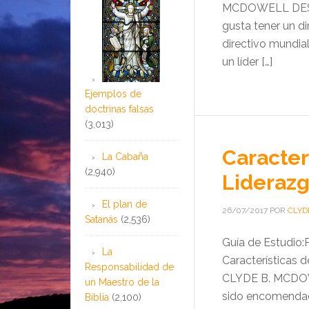
MCDOWELL DESH
gusta tener un di
directivo mundial
un líder […]
Ejemplos de
doctrinas falsas
(3,013)
Caracter
La Cabaña
(2,940)
Liderazg
El plan de
26/07/2017
POR
CLYD
Satanás
(2,536)
Guía de Estudio:
La
Características 
Responsabilidad de
CLYDE B. MCDOWE
un Maestro de la
sido encomendad
Biblia
(2,100)