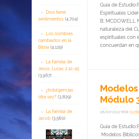
Guía de Estudio
Dios tiene
Espirituales Lid
sentimientos
(4,704)
B. MCDOWELL Ning
naturaleza del Cu
Los nombres
espirituales con 
cambiados en la
concuerdan en qu
Biblia
(4,129)
La Familia de
Jesús: Lucas 2:41-45
(3,967)
Modelos 
¿Indulgencias
Módulo 
otra vez?
(3,829)
La Familia de
26/07/2017
POR
CLYD
Jacob
(3,560)
Guía de Estudio
Modelos Bíblicos