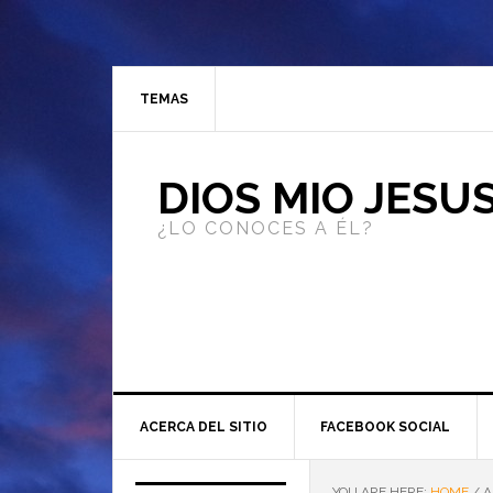
TEMAS
DIOS MIO JESU
¿LO CONOCES A ÉL?
ACERCA DEL SITIO
FACEBOOK SOCIAL
YOU ARE HERE:
HOME
/
A