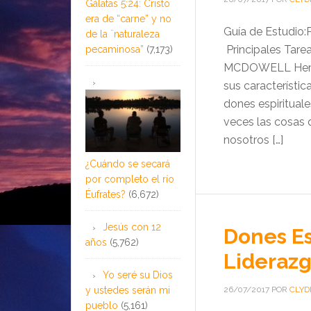
Gálatas 5:24: Cristo
era de “carne” y no
Guía de Estudio:
de la ¨naturaleza
Principales Tare
pecaminosa”
(7,173)
MCDOWELL Hemos
sus característic
dones espiritual
veces las cosas 
nosotros […]
¿Cuándo se secará
por completo el río
Éufrates?
(6,672)
Jesús con 12
Dones Es
años
(5,762)
Liderazg
Yo seré su Dios
y ustedes serán mi
26/07/2017
POR
CLYD
pueblo
(5,161)