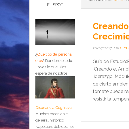
EL SPOT
Creando 
Crecimie
26/07/2017
POR
CLYD
¿
Qué tipo de persona
eres
?
Dándoselo todo.
Guía de Estudio
Eso es lo que Dios
Creando el Ambie
espera de nosotros.
liderazgo, Módu
de cierto ambien
tomate puede res
resistir la tempe
Disonancia Cognitiva
Muchos creen en el
general histórico
Napoleón, debido a los