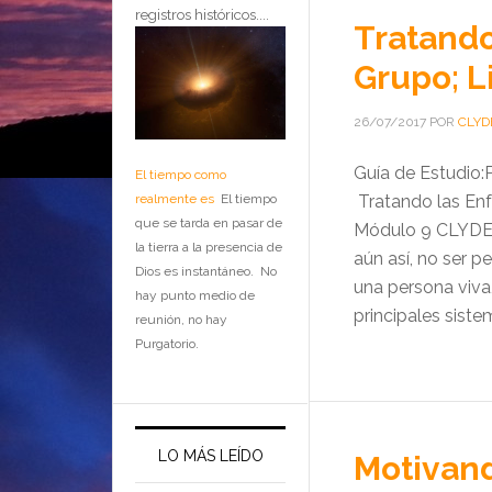
registros históricos....
Tratand
Grupo; L
26/07/2017
POR
CLYD
Guía de Estudio:
El tiempo como
realmente es
El tiempo
Tratando las Enf
que se tarda en pasar de
Módulo 9 CLYDE 
la tierra a la presencia de
aún así, no ser p
Dios es instantáneo. No
una persona viva
hay punto medio de
principales sist
reunión, no hay
Purgatorio.
LO MÁS LEÍDO
Motivand