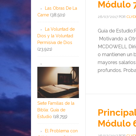
Módulo 
Las Obras De La
Carne
(38,501)
26/07/2017
POR
CLYD
La Voluntad de
Guía de Estudio:
Dios y la Voluntad
Motivando a Otro
Permisiva de Dios
MCDOWELL Dirigi
(23,921)
o mantienen un b
mayores salarios
profundos. Proba
Siete Familias de la
Principa
Biblia: Guía de
Estudio
(18,755)
Módulo 
El Problema con
26/07/2017
POR
CLYD