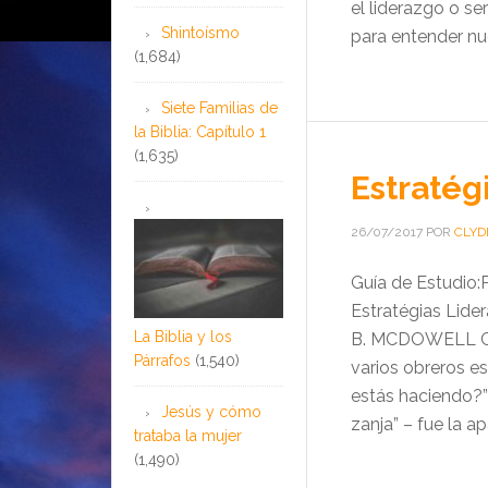
el liderazgo o se
Shintoísmo
para entender nue
(1,684)
Siete Familias de
la Biblia: Capítulo 1
(1,635)
Estratég
26/07/2017
POR
CLYD
Guía de Estudio
Estratégias Lide
La Biblia y los
B. MCDOWELL Ci
Párrafos
(1,540)
varios obreros e
estás haciendo?”
Jesús y cómo
zanja” – fue la 
trataba la mujer
(1,490)