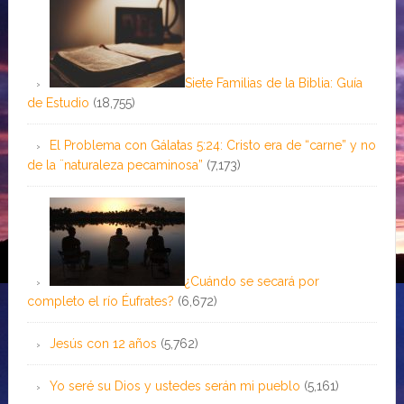
Siete Familias de la Biblia: Guía
de Estudio
(18,755)
El Problema con Gálatas 5:24: Cristo era de “carne” y no
de la ¨naturaleza pecaminosa”
(7,173)
¿Cuándo se secará por
completo el río Éufrates?
(6,672)
Jesús con 12 años
(5,762)
Yo seré su Dios y ustedes serán mi pueblo
(5,161)