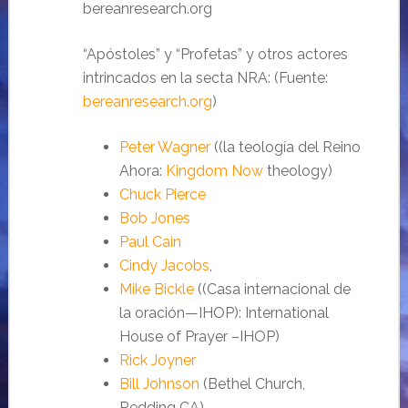
bereanresearch.org
“Apóstoles” y “Profetas” y otros actores
intrincados en la secta NRA: (Fuente:
bereanresearch.org
)
Peter Wagner
((la teología del Reino
Ahora:
Kingdom Now
theology)
Chuck Pierce
Bob Jones
Paul Cain
Cindy Jacobs
,
Mike Bickle
((Casa internacional de
la oración—IHOP): International
House of Prayer –IHOP)
Rick Joyner
Bill Johnson
(Bethel Church,
Redding CA)