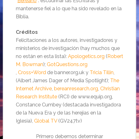
“
Bereano
“: escudriñar las Escrituras y
mantenerse fiel a lo que ha sido revelado en la
Biblia.
Créditos
Felicitaciones a los autores, investigadores y
ministerios de investigación (hay muchos que
no están en esta lista):
Apologetics.org
(
Robert
M.
Bowman
);
GotQuestions.org
,
Cross+Word
de banner.org.uk y
Tricia Tillin
,
(Albert James Dager of Media Spotlight);
The
Internet Archive
,
bereanresearch.org
,
Christian
Research Institute
(RCI) de www.equip.org,
Constance Cumbey (destacada investigadora
de la Nueva Era y de las herejías en la
Iglesia),
Global TV
(GV247tv)
Primero debemos determinar