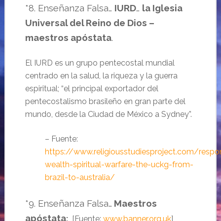
*8. Enseñanza Falsa…
IURD
…
la Iglesia
Universal del Reino de Dios –
maestros apóstata
.
El IURD es un grupo pentecostal mundial
centrado en la salud, la riqueza y la guerra
espiritual; “el principal exportador del
pentecostalismo brasileño en gran parte del
mundo, desde la Ciudad de México a Sydney”.
– Fuente:
https://www.religiousstudiesproject.com/respo
wealth-spiritual-warfare-the-uckg-from-
brazil-to-australia/
*9. Enseñanza Falsa…
Maestros
apóstata
:
[Fuente:
www.banner.org.uk
]