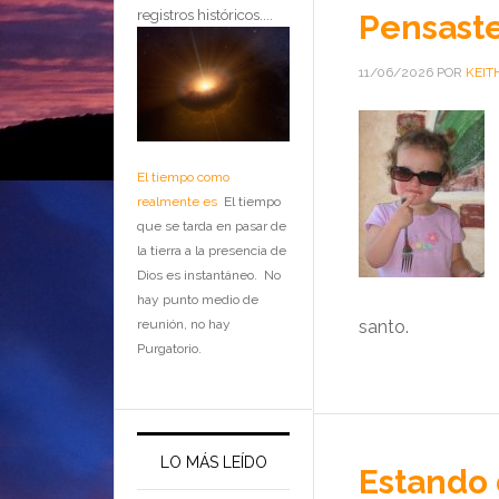
registros históricos....
Pensaste
11/06/2026
POR
KEIT
El tiempo como
realmente es
El tiempo
que se tarda en pasar de
la tierra a la presencia de
Dios es instantáneo. No
hay punto medio de
reunión, no hay
santo.
Purgatorio.
LO MÁS LEÍDO
Estando 