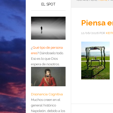
EL SPOT
Piensa e
12/06/2026
POR
KEIT
¿
Qué tipo de persona
eres
?
Dándoselo todo.
Eso es lo que Dios
espera de nosotros.
Disonancia Cognitiva
Muchos creen en el
general histórico
Napoleón, debido a los