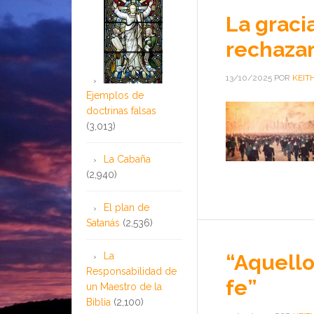
La graci
rechazar
13/10/2025
POR
KEIT
Ejemplos de
doctrinas falsas
(3,013)
La Cabaña
(2,940)
El plan de
Satanás
(2,536)
La
“Aquello
Responsabilidad de
fe”
un Maestro de la
Biblia
(2,100)