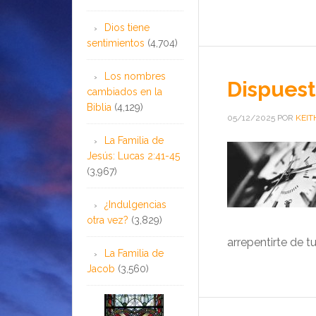
Dios tiene
sentimientos
(4,704)
Los nombres
Dispuest
cambiados en la
Biblia
(4,129)
05/12/2025
POR
KEIT
La Familia de
Jesús: Lucas 2:41-45
(3,967)
¿Indulgencias
otra vez?
(3,829)
arrepentirte de t
La Familia de
Jacob
(3,560)