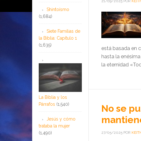
21/09/2025
POR
KEIT
Shintoísmo
(1,684)
Siete Familias de
la Biblia: Capítulo 1
(1,635)
está basada en c
hasta la enésima
la eternidad «Tod
La Biblia y los
Párrafos
(1,540)
No se pu
mantiene
Jesús y cómo
trataba la mujer
(1,490)
27/05/2025
POR
KEIT