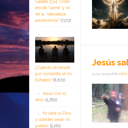
Gálatas 5:24: Cristo
era de “carne” y no
de la ¨naturaleza
pecaminosa”
(7,173)
Jesús sa
¿Cuándo se secará
por completo el río
11/01/2026
POR
KEIT
Éufrates?
(6,672)
Jesús con 12
años
(5,762)
Yo seré su Dios
y ustedes serán mi
pueblo
(5,161)