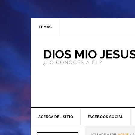
TEMAS
DIOS MIO JESU
¿LO CONOCES A ÉL?
ACERCA DEL SITIO
FACEBOOK SOCIAL
YOU ARE HERE:
HOME
/
A