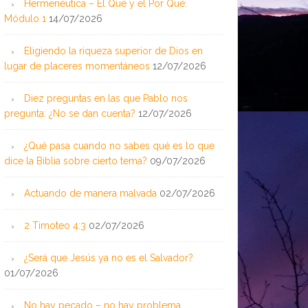
Hermenéutica – El Qué y el Por Qué:
Módulo 1
14/07/2026
Eligiendo la riqueza superior de Dios en
lugar de placeres momentáneos
12/07/2026
Diez preguntas en las que Pablo nos
pregunta: ¿No se dan cuenta?
12/07/2026
¿Qué pasa cuando no sabes qué es lo que
dice la Biblia sobre cierto tema?
09/07/2026
Actuando de manera malvada
02/07/2026
2 Timoteo 4:3
02/07/2026
¿Será que Jesús ya no es el Salvador?
01/07/2026
No hay pecado – no hay problema