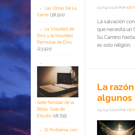
23/04/2026
POR
KEIT
Las Obras De La
Carne
(38,501)
La salvación con
La Voluntad de
que necesita un 
Dios y la Voluntad
Su Camino hasta e
Permisiva de Dios
es solo religión.
(23,921)
La razón 
algunos 
Siete Familias de la
Biblia: Guía de
04/03/2026
POR
KEIT
Estudio
(18,755)
El Problema con