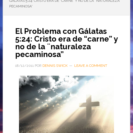
GÁLATAS 5:24: CRISTO ERA DE “CARNE” Y NO DE LA ¨NATURALEZA
PECAMINOSA”
El Problema con Gálatas
5:24: Cristo era de “carne” y
no de la ¨naturaleza
pecaminosa”
18/12/2011
POR
DENNIS SWICK
LEAVE A COMMENT