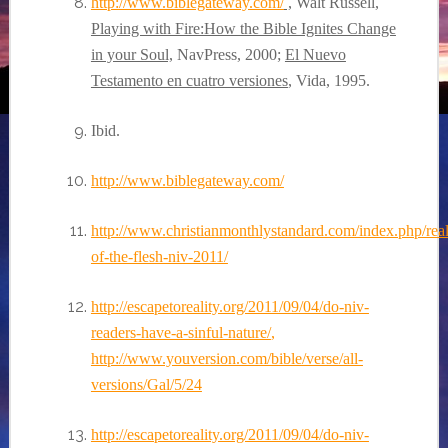
http://www.biblegateway.com/
,
Walt Russell,
Playing with Fire:How the Bible Ignites Change
in your Soul,
NavPress, 2000
;
El Nuevo
Testamento en cuatro versiones
, Vida, 1995.
Ibid.
http://www.biblegateway.com/
http://www.christianmonthlystandard.com/index.php/rea
of-the-flesh-niv-2011/
http://escapetoreality.org/2011/09/04/do-niv-
readers-have-a-sinful-nature/
,
http://www.youversion.com/bible/verse/all-
versions/Gal/5/24
http://escapetoreality.org/2011/09/04/do-niv-