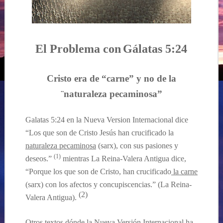
El Problema con
Gálatas 5:24
Cristo era de “carne”
y
no de la
¨naturaleza pecaminosa”
Galatas 5:24 en la Nueva Version Internacional dice
“Los que son de Cristo Jesús han crucificado la
naturaleza pecaminosa
(sarx),
con
sus pasiones y
(1)
deseos.”
mientras La Reina-Valera Antigua dice,
“Porque los que son de Cristo, han crucificado
la carne
(sarx) con los afectos y concupiscencias.” (La Reina-
(2)
Valera Antigua).
Otros textos d
ónde la Nueva Versión Internacional ha