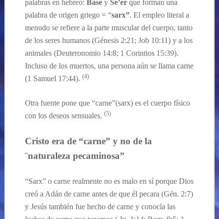
palabras en hebreo:
Base
y
Se’er
que forman una
palabra de origen griego = “
sarx”
. El empleo literal a
menudo se refiere a la parte muscular del cuerpo, tanto
de los seres humanos (Génesis 2:21; Job 10:11) y a los
animales (Deuteronomio 14:8; 1 Corintios 15:39).
Incluso de los muertos, una persona aún se llama carne
(4)
(1 Samuel 17:44).
Otra fuente pone que “carne”(sarx) es el cuerpo
físico
(5)
con los deseos
sensuales
.
Cristo era de “carne”
y
no de la
¨naturaleza pecaminosa”
“
Sarx” o carne realmente no es malo en s
í
porque Dios
creó a Adán
de carne antes de
que él pecara
(
Gén
. 2:7)
y Jesús también fue hecho
de
carne
y
conocía
las