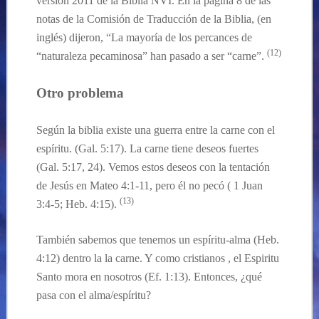
versión 2011 de la Biblia NVI. En la página 8 de las
notas de la Comisión de Traducción de la Biblia, (en
inglés) dijeron, “La mayoría de los percances de
(12)
“naturaleza pecaminosa” han pasado a ser “carne”.
Otro problema
Según
la biblia existe una guerra entre la carne con el
espíritu. (Gal. 5:17). La carne tiene deseos fuertes
(Gal. 5:17, 24
). Vemos estos deseos con la tentación
de Jesús en Mateo 4:
1-11, pero
él
no pec
ó (
1 Juan
(13)
3:4-5; Heb. 4:15
).
También sabemos que tenemos un espíritu-alma
(Heb.
4:12)
dentro la la carne. Y como cristianos , el Espiritu
Santo mora en nosotros
(Ef. 1:13). Entonces,
¿qué
pasa con el alma
/
espíritu
?