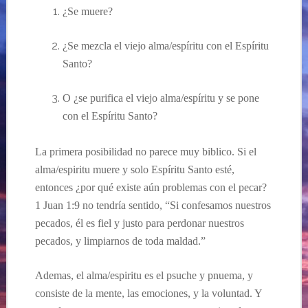
¿
Se muere?
¿Se mezcla el viejo
alma/espíritu
con el Espíritu
Santo?
O
¿
s
e purifica el viejo alma
/espíritu y se pone
con el Espíritu Santo?
La primera posibilidad no parece muy biblico. Si el
alma/espiritu muere y solo
Espíritu
Santo est
é,
entonces
¿por qué existe aún problemas con el pecar?
1 Juan 1:
9 no tendr
ía sentido, “Si confesamos nuestros
pecados, él es fiel y justo para perdonar nuestros
pecados, y limpiarnos de toda maldad.”
Ademas, el alma/espiritu es el psuche y pnuema, y
consiste de la mente, las emociones, y la voluntad. Y