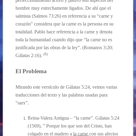
perfeccionamiento activo y pasivo son aspectos del
hombre muy estrechamente ligados. De ahí que el
salmista (Salmos 73:26) en referencia a su “carne y
corazón” considera que
la carne
es la persona en su
totalidad. Pablo hace referencia a la carne y denota
toda la humanidad cuando dijo que “la carne no es
justificada por las obras de la ley”. (Romanos 3:20;
(6)
Gálatas 2:16).
El Problema
Mirando este versículo
de
Gálatas
5:24
,
vemos
varias
traducciones del texto y las palabras usadas para
“
sarx”.
Reina-Valera Antigua – “la carne”. Gálatas 5:24
(1569), ” Porque los que son del Cristo, han
colgado en el madero a
la carne
con sus afectos