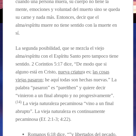
cuando una persona muera, su cuerpo no tiene la
mente, emociones y voluntad del muerto sino se queda
su carne y nada m
ás. Entonces, decir que el
alma/espíritu
muere no tiene sentido con la muerte en
sí.
La segunda posibilidad, que se mezcla el viejo
alma/espíritu con el Espíritu Santo pero tampoco tiene
sentido. 2 Corintios 5:17 dice, “De modo que si
alguno está en Cristo,
nueva criatur
a es;
las cosas
viejas pasaron
; he aquí todas son hechas nuevas.” La
palabra “pasaron” es “parelthen” y quiere decir
“vinieron a un final abrupto y no progresivamente”.
(14)
La vieja naturaleza pecaminosa “vino a un final
abrupto”. La vieja naturaleza es continuamente
pecaminosa (Ef. 2:1-3; 4:22).
Romanos 6:18 dice, “”y
libertados del pecado
,