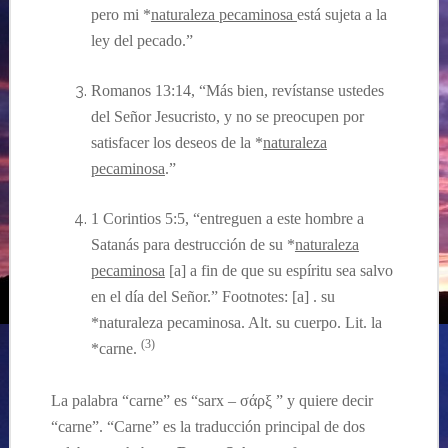
pero mi *
naturaleza pecaminosa
está sujeta a la
ley del pecado.”
Romanos 13:14, “Más bien, revístanse ustedes
del Señor Jesucristo, y no se preocupen por
satisfacer los deseos de la *
naturaleza
pecaminosa
.”
1 Corintios 5:5, “entreguen a este hombre a
Satanás para destrucción de su *
naturaleza
pecaminosa
[a] a fin de que su espíritu sea salvo
en el día del Señor.” Footnotes: [a] . su
*naturaleza pecaminosa. Alt. su cuerpo. Lit. la
(3)
*carne.
La palabra “carne” es “sarx – σάρξ ” y quiere decir
“carne”. “Carne” es la traducción principal de dos