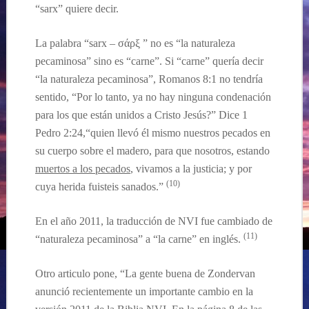
“
sarx”
qu
iere
decir.
La palabra “sarx – σάρξ ”
no es “la naturaleza
pecaminosa” sino es “carne”. Si “carne” qu
ería
decir
“la naturaleza pecaminosa”, Romanos 8:1 no tendr
ía
sentido,
“Por lo tanto, ya no hay ninguna condenación
para los que están unidos a Cristo Jesús
?” Dice
1
Pedro 2:24
,“quien llevó él mismo nuestros pecados en
su cuerpo sobre el madero, para que nosotros, estando
muertos a los pecados
, vivamos a la justicia; y por
(10)
cuya herida fuisteis sanados.”
En el año 2011, la traducción de NVI fue cambiado de
(11)
“naturaleza pecaminosa” a “la carne” en
inglés
.
Otro articulo pone, “La gente buena de Zondervan
anunció recientemente un importante cambio en la