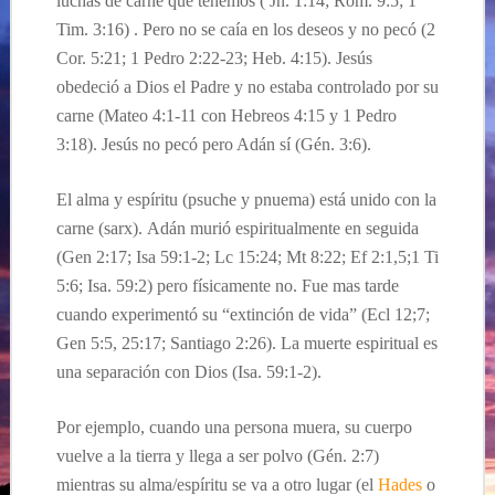
luchas de carne que tenemos
( Jn. 1:14; Rom. 9:5; 1
Tim. 3:16) . Pero no
se caía en los deseos y no pecó
(2
Cor. 5:21; 1 Pedro 2:22-23; Heb. 4:15).
Jesús
obedeció a Dios
el Padre
y no estaba controlado por su
carne
(Mateo 4:1-11 con Hebreos 4:15 y 1 Pedro
3:18).
Jesús no pecó pero Adán sí (Gén. 3:
6).
El alma y
espíritu
(psuche y pnuema) est
á
unido con la
carne (sarx).
Adán murió
espiritualmente
en seguida
(Gen 2:17; Isa 59:1-2; Lc 15:24; Mt 8:22; Ef 2:1,5;1 Ti
5:6; Isa. 59:2) pero
físicamente
no. Fue
mas tarde
cuando
experimentó su
“
extinción de vida”
(Ecl 12;7;
Gen 5:5, 25:17; Santiago 2:26). L
a muerte espiritual es
una separación
con
Dios
(Isa. 59:1-2).
Por ejemplo, cuando una persona muera, su cuerpo
vuelv
e
a la tierra
y llega a ser
polvo
(Gén
. 2:7)
mientras su alma/
espíritu
se
va a otro lugar (el
Hades
o