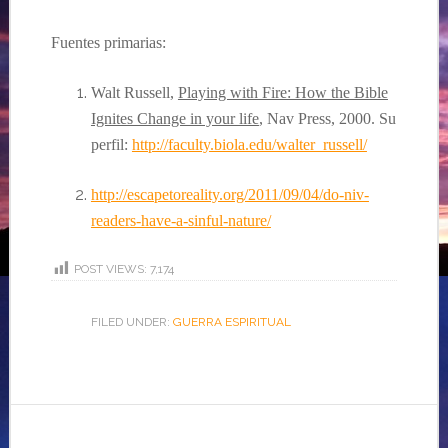
Fuente
s
primarias
:
Walt Russell,
Playing with Fire: How the Bible
Ignites Change in your life
, Nav Press, 2000. Su
perfil:
http://faculty.biola.edu/walter_russell/
http://escapetoreality.org/2011/09/04/do-niv-
readers-have-a-sinful-nature/
POST VIEWS:
7,174
FILED UNDER:
GUERRA ESPIRITUAL