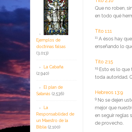
Tito 2:10
Que no roben, s
en todo qué her
Tito 1:11
11
A ésos hay que 
Ejemplos de
enseñando lo qu
doctrinas falsas
(3,013)
Tito 2:15
La Cabaña
15
Esto es lo que
(2,940)
toda autoridad. 
El plan de
Hebreos 13:9
Satanás
(2,536)
9
No se dejen ust
mejor que nuestr
La
Responsabilidad de
en seguir reglas 
un Maestro de la
de provecho.
Biblia
(2,100)