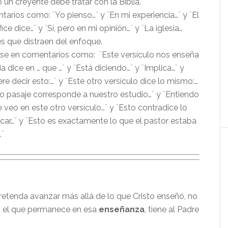
n creyente debe tratar con la Biblia.
tarios como: ¨Yo pienso…¨ y ¨En mi experiencia…¨ y ¨El
ce dice…¨ y ¨Sí, pero en mi opinión…¨ y ¨La iglesia…
les que distraen del enfoque.
se en comentarios como: ¨Este versículo nos enseña
lia dice en … que …¨ y ¨Está diciendo…¨ y ¨Implica…¨ y
iere decir esto:…¨ y ¨Este otro versículo dice lo mismo:…
tro pasaje corresponde a nuestro estudio…¨ y ¨Entiendo
 veo en este otro versículo…¨ y ¨Esto contradice lo
icar…¨ y ¨Esto es exactamente lo que el pastor estaba
¨
retenda avanzar más allá de lo que Cristo enseñó, no
ro el que permanece en esa
enseñanza
, tiene al Padre