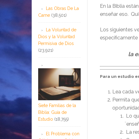
En la Biblia está
Las Obras De La
enseñar eso.
Quie
Carne
(38,501)
Los siguientes v
La Voluntad de
Dios y la Voluntad
específicamente 
Permisiva de Dios
(23,921)
la e
Para un estudio 
Lea cada ve
Permita que
Siete Familias de la
oportunida
Biblia: Guía de
Lo qu
Estudio
(18,755)
¨ense
La res
El Problema con