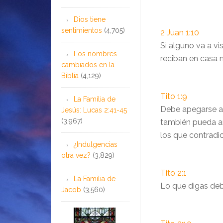
Dios tiene
sentimientos
(4,705)
2 Juan 1:10
Si alguno va a vi
Los nombres
reciban en casa n
cambiados en la
Biblia
(4,129)
Tito 1:9
La Familia de
Debe apegarse al
Jesús: Lucas 2:41-45
(3,967)
también pueda an
los que contradi
¿Indulgencias
otra vez?
(3,829)
Tito 2:1
La Familia de
Lo que digas deb
Jacob
(3,560)