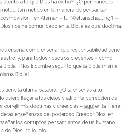
s atento a lo que Dios ha dicho? ¿O permaneces
 molde, tan metido en
tu
manera de pensar, tan
cosmovisión [en Aleman – tu “Weltanschauung”] —
Dios nos ha comunicado en la Biblia es otra doctrina,
nos enseña cómo enseñar, qué responsabilidad tiene
maestro, y, para todos nosotros creyentes – cómo
 Biblia. ¡Nos incumbe seguir lo que la Biblia misma
misma Biblia!
s tiene la última palabra. ¿O la enseñas a tu
quiero llegar a los cielos
y allí
oir la corrección de
r correjir mis doctrinas y creencias –
aquí
en la Tierra,
daderas enseñanzas del poderoso Creador Dios, en
enseñar los corruptos pensamientos de un humano
o de Dios, no lo mio.