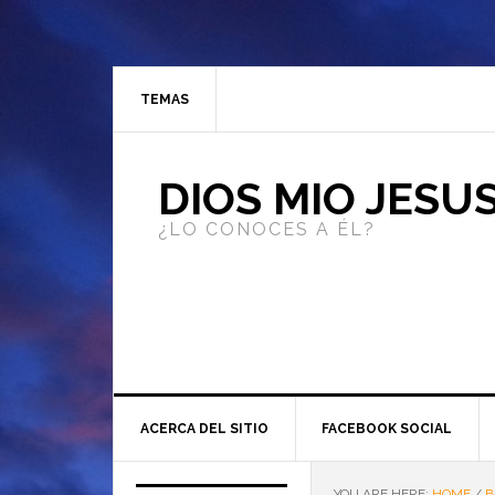
TEMAS
DIOS MIO JESU
¿LO CONOCES A ÉL?
ACERCA DEL SITIO
FACEBOOK SOCIAL
YOU ARE HERE:
HOME
/
B