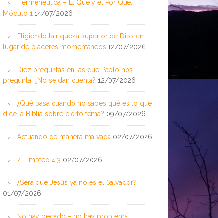
Hermenéutica – El Qué y el Por Qué:
Módulo 1
14/07/2026
Eligiendo la riqueza superior de Dios en
lugar de placeres momentáneos
12/07/2026
Diez preguntas en las que Pablo nos
pregunta: ¿No se dan cuenta?
12/07/2026
¿Qué pasa cuando no sabes qué es lo que
dice la Biblia sobre cierto tema?
09/07/2026
Actuando de manera malvada
02/07/2026
2 Timoteo 4:3
02/07/2026
¿Será que Jesús ya no es el Salvador?
01/07/2026
No hay pecado – no hay problema