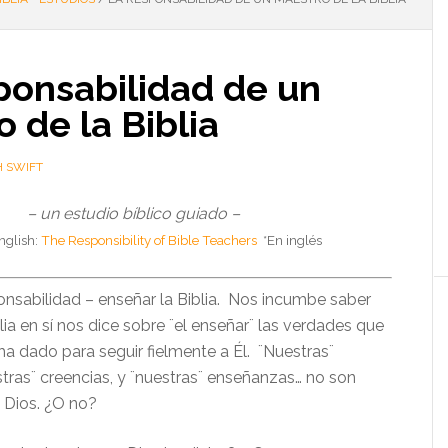
ponsabilidad de un
 de la Biblia
H SWIFT
– un estudio bíblico guiado –
English:
The Responsibility of Bible Teachers
*En inglés
onsabilidad – enseñar la Biblia. Nos incumbe saber
blia en sí nos dice sobre ¨el enseñar¨ las verdades que
a dado para seguir fielmente a Él. ¨Nuestras¨
stras¨ creencias, y ¨nuestras¨ enseñanzas… no son
 Dios. ¿O no?