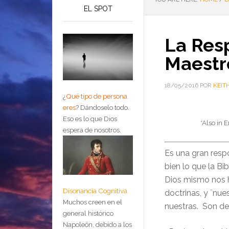
EL SPOT
La Res
Maestro
18/05/2016
POR
KEIT
¿
Qué tipo de persona
eres
?
Dándoselo todo.
Eso es lo que Dios
*Also in 
espera de nosotros.
Es una gran resp
bien lo que la Bi
Dios mismo nos h
Disonancia Cognitiva
doctrinas, y ¨nue
Muchos creen en el
nuestras. Son de
general histórico
Napoleón, debido a los