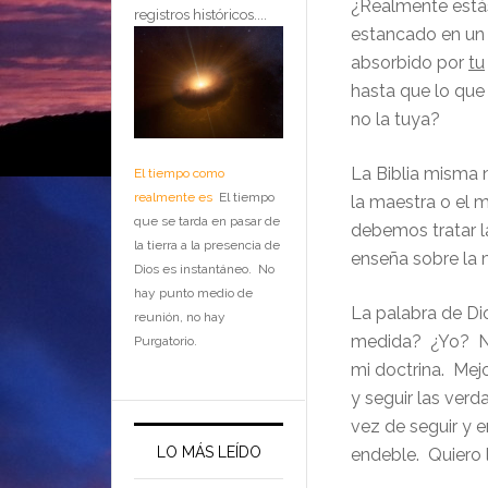
¿Realmente está
registros históricos....
estancado en un
absorbido por
tu
hasta que lo que 
no la tuya?
La Biblia misma 
El tiempo como
realmente es
El tiempo
la maestra o el 
que se tarda en pasar de
debemos tratar la
la tierra a la presencia de
enseña sobre la 
Dios es instantáneo. No
hay punto medio de
La palabra de Dio
reunión, no hay
medida? ¿Yo? No 
Purgatorio.
mi doctrina. Mejo
y seguir las ver
vez de seguir y 
LO MÁS LEÍDO
endeble. Quiero l