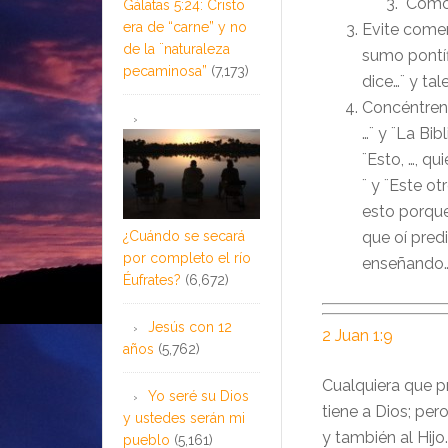
Como u
Gálatas 5:24: Cristo
era de “carne” y no
Evite comen
de la ¨naturaleza
sumo pontífi
pecaminosa”
(7,173)
dice…¨ y ta
Concéntren
…¨ y ¨La Bib
¨Esto, …, qu
¨ y ¨Este o
esto porque
¿Cuándo se secará
que oí pred
por completo el río
enseñando…
Éufrates?
(6,672)
Jesús con 12
2 Juan 1:9
años
(5,762)
Cualquiera que p
Yo seré su Dios
tiene a Dios; pe
y ustedes serán mi
y también al Hijo.
pueblo
(5,161)