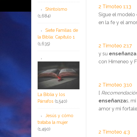
2 Timoteo 1:13
Shintoísmo
Sigue el modelo 
(1,684)
en la fe y el amo
Siete Familias de
la Biblia: Capítulo 1
(1,635)
2 Timoteo 2:17
y su
enseñanza
con Himeneo y Fi
2 Timoteo 3:10
[
Recomendación
La Biblia y los
enseñanza
s, mi
Párrafos
(1,540)
amor y mi fortale
Jesús y cómo
trataba la mujer
(1,490)
2 Timoteo 4:3