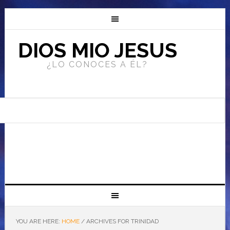
DIOS MIO JESUS
¿LO CONOCES A ÉL?
YOU ARE HERE:
HOME
/
ARCHIVES FOR TRINIDAD