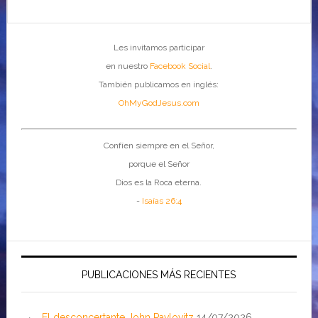
Les invitamos participar
en nuestro
Facebook Social
.
También publicamos en inglés:
OhMyGodJesus.com
Confíen siempre en el Señor,
porque el Señor
Dios es la Roca eterna.
-
Isaías 26:4
PUBLICACIONES MÁS RECIENTES
El desconcertante John Pavlovitz
14/07/2026