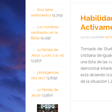
Dios tiene
sentimientos
(4,705)
Habilida
Activam
Los nombres
cambiados en la
02/01/2016
POR
KEIT
Biblia
(4,129)
Tomado de: Sturki
La Familia de
cristiana de igua
Jesús: Lucas 2:41-45
(3,967)
una lista de las 
demostrar interés
¿Indulgencias
está diciendo (co
otra vez?
(3,829)
de la situación […]
La Familia de
Jacob
(3,560)