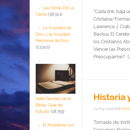
Las Obras De La
*Cada link, baja 
Carne
(38,501)
Cristiana/Forma
Lawrence J. Crab
La Voluntad de
Backus El Cereb
Dios y la Voluntad
Permisiva de Dios
los Cristianos 
(23,921)
Vencer las Preoc
Preocuparme? […
Historia
Siete Familias de la
Biblia: Guía de
02/03/2016
POR
KEIT
Estudio
(18,755)
Tomado de: Insti
El Problema con
Consejería Pasto