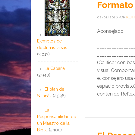
Formato 
02/01/2016
POR
KEIT
Aconsejado ____
_______________
Ejemplos de
_______________
doctrinas falsas
(3,013)
_______________
(Calificar con ba
La Cabaña
visual Comportam
(2,940)
el consejero usa
espacio provisto
El plan de
contenido Reflexi
Satanás
(2,536)
La
Responsabilidad de
un Maestro de la
Biblia
(2,100)