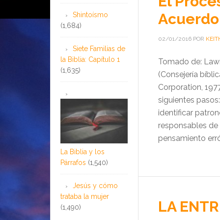
El Proce
Acuerdo
Shintoísmo
(1,684)
02/01/2016
POR
KEIT
Siete Familias de
la Biblia: Capítulo 1
Tomado de: Lawren
(1,635)
(Consejería bíbl
Corporation, 1977
siguientes pasos
identificar patr
responsables de 
pensamiento erró
La Biblia y los
Párrafos
(1,540)
Jesús y cómo
trataba la mujer
LA ENTR
(1,490)