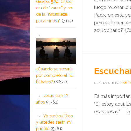
Gálatas 5:24: Cristo
luego rellenar lo
era de “carne” y no
de la ¨naturaleza
Padre en esta pe
pecaminosa”
(7,173)
percibe la perso
solucionarlo? ¿C
Escucha
¿Cuándo se secará
por completo el río
Éufrates?
(6,672)
02/01/2016
POR
KEIT
Jesús con 12
Es más importan
años
(5,762)
“Sí, estoy aq
esas cosas.” b. A
Yo seré su Dios
y ustedes serán mi
pueblo
(5,161)