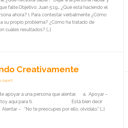
 que falte.Objetivo: Juan 5:19… ¿Qué está haciendo el
rsona ahora? I. Para contestar verbalmente ¿Cómo
na su propio problema? ¿Cómo ha tratado de
on cuáles resultados? […]
ndo Creativamente
H SWIFT
te apoyar a una persona que alentar. a. Apoyar –
uí. Estoy aquí para ti. Está bien decir
lentar – “No te preocupes por ello, olvídalo.” […]