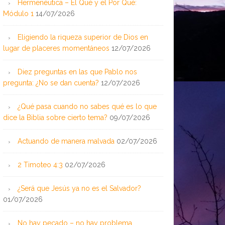
Hermenéutica – El Qué y el Por Qué:
Módulo 1
14/07/2026
Eligiendo la riqueza superior de Dios en
lugar de placeres momentáneos
12/07/2026
Diez preguntas en las que Pablo nos
pregunta: ¿No se dan cuenta?
12/07/2026
¿Qué pasa cuando no sabes qué es lo que
dice la Biblia sobre cierto tema?
09/07/2026
Actuando de manera malvada
02/07/2026
2 Timoteo 4:3
02/07/2026
¿Será que Jesús ya no es el Salvador?
01/07/2026
No hay pecado – no hay problema