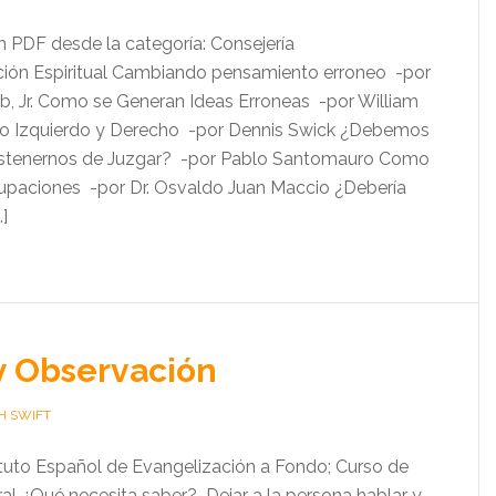
un PDF desde la categoría: Consejería
ción Espiritual Cambiando pensamiento erroneo -por
b, Jr. Como se Generan Ideas Erroneas -por William
ro Izquierdo y Derecho -por Dennis Swick ¿Debemos
Abstenernos de Juzgar? -por Pablo Santomauro Como
upaciones -por Dr. Osvaldo Juan Maccio ¿Debería
]
 y Observación
H SWIFT
tuto Español de Evangelización a Fondo; Curso de
ral ¿Qué necesita saber? Dejar a la persona hablar y