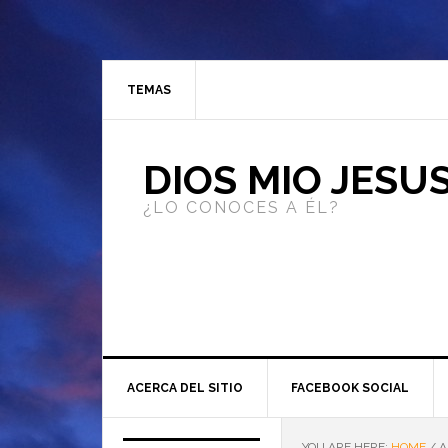
TEMAS
DIOS MIO JESU
¿LO CONOCES A ÉL?
ACERCA DEL SITIO
FACEBOOK SOCIAL
YOU ARE HERE:
HOME
/
A