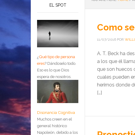
EL SPOT
Como se
11/07/2016
POR
WILL
A. T. Beck ha de
¿
Qué tipo de persona
a los que él llam
eres
?
Dándoselo todo.
que son huecos c
Eso es lo que Dios
cuales pueden en
espera de nosotros.
herirnos donde d
[…]
Disonancia Cognitiva
Muchos creen en el
general histórico
Pronosti
Napoleón, debido a los