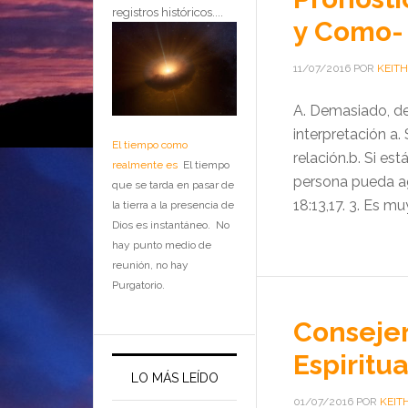
registros históricos....
y Como-
11/07/2016
POR
KEITH
A. Demasiado, d
interpretación a.
El tiempo como
relación.b. Si es
realmente es
El tiempo
persona pueda ag
que se tarda en pasar de
18:13,17. 3. Es m
la tierra a la presencia de
Dios es instantáneo. No
hay punto medio de
reunión, no hay
Purgatorio.
Consejer
Espiritua
LO MÁS LEÍDO
01/07/2016
POR
KEIT