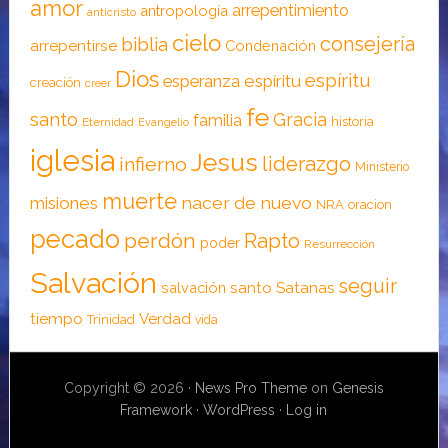
amor
arrepentimiento
antropología
anticristo
cielo
consejería
biblia
arrepentirse
Condenación
Dios
espíritu
esperanza
espíritu
creación
creer
fe
santo
Gracia
familia
historia
Eternidad
Evangelio
iglesia
Jesus
liderazgo
infierno
Ministerio
muerte
nacer de nuevo
misiones
NRA
oracion
pecado
perdón
Rapto
poder
Resurrección
Salvación
seguir
santo
Satanas
salvación
tiempo
Verdad
Trinidad
vida
Copyright © 2026 ·
News Pro Theme
on
Genesis
Framework
·
WordPress
·
Log in