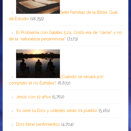
Siete Familias de la Biblia: Guía
de Estudio
(18,755)
El Problema con Gálatas 5:24: Cristo era de “carne” y no
de la ¨naturaleza pecaminosa”
(7,173)
¿Cuándo se secará por
completo el río Éufrates?
(6,672)
Jesús con 12 años
(5,762)
Yo seré su Dios y ustedes serán mi pueblo
(5,161)
Dios tiene sentimientos
(4,704)