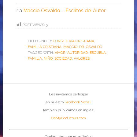
ir a
Maccio Osvaldo – Escritos del Autor
POST VIEWS:
5
FILED UNDER:
CONSEJERÍA CRISTIANA
,
FAMILIA CRISTIANA
,
MACCIO, DR. OSVALDO
TAGGED WITH:
AMOR
,
AUTORIDAD
,
ESCUELA
,
FAMILIA
,
NIÑO
,
SOCIEDAD
,
VALORES
Les invitamos participar
en nuestro
Facebook Social
.
También publicamos en inglés:
OhMyGodJesus.com
Confíen siempre en el Señor,