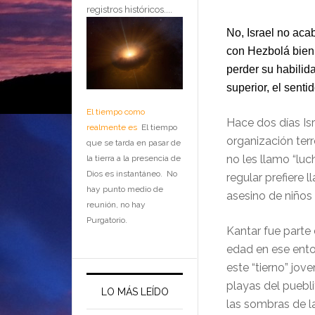
registros históricos....
No, Israel no aca
con Hezbolá bien
perder su habili
superior, el senti
El tiempo como
Hace dos días Isr
realmente es
El tiempo
organización terr
que se tarda en pasar de
no les llamo “luc
la tierra a la presencia de
Dios es instantáneo. No
regular prefiere 
hay punto medio de
asesino de niños 
reunión, no hay
Purgatorio.
Kantar fue parte 
edad en ese ento
este “tierno” jov
playas del pueblit
LO MÁS LEÍDO
las sombras de l