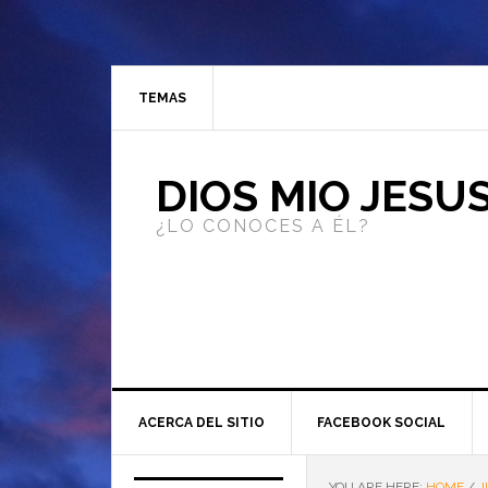
TEMAS
DIOS MIO JESU
¿LO CONOCES A ÉL?
ACERCA DEL SITIO
FACEBOOK SOCIAL
YOU ARE HERE:
HOME
/
J