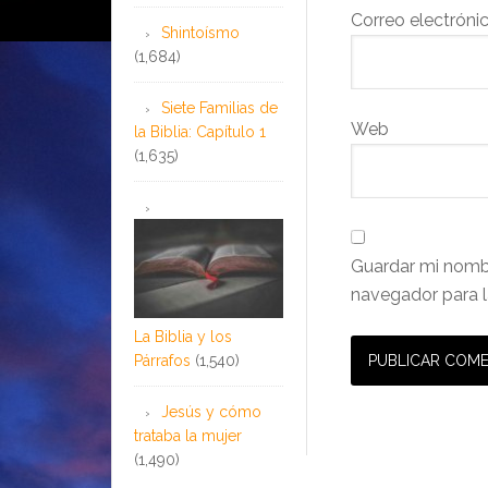
Correo electróni
Shintoísmo
(1,684)
Siete Familias de
Web
la Biblia: Capítulo 1
(1,635)
Guardar mi nombr
navegador para l
La Biblia y los
Párrafos
(1,540)
Jesús y cómo
trataba la mujer
(1,490)