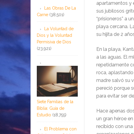
apartamentos y e
Las Obras De La
sus jubilosos gr
Carne
(38,501)
“prisioneros” a un
playa cercana. L
La Voluntad de
su hijita de 2 año
Dios y la Voluntad
Permisiva de Dios
(23,921)
En la playa, Kant
a las aguas. El 
repetidamente con
roca, aplastando
madre salvó su vi
pereció porque s
para evitar ser d
Siete Familias de la
Biblia: Guía de
Hace apenas dos d
Estudio
(18,755)
un gran héroe en 
recibido con una
El Problema con