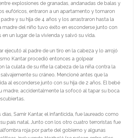
ntre explosiones de granadas, andanadas de balas y
itos eufóricos, entraron a un apartamento y tomaron
 padre y su hija de 4 años y los arrastraron hasta la
a madre del niño tuvo éxito en esconderse junto con
s en un lugar de la vivienda y salvó su vida.
ar ejecutó al padre de un tiro en la cabeza y lo arrojó
mismo Kantar procedió entonces a golpear
 la culata de su rifle la cabeza de la niña contra la
 salvajemente su cráneo. Mencioné antes que la
da al esconderse junto con su hija de 2 años. El bebé
u madre, accidentalmente la sofocó al tapar su boca
escubiertas.
ías, Samir Kantar, el infanticida, fue laureado como
su país natal. Junto con los otro cuatro terroristas fue
 alfombra roja por parte del gobierno y algunas