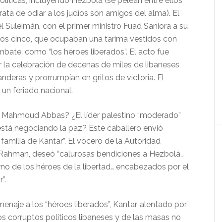
líticas, incluyendo Hezbolá (se pelean entre ellos
ata de odiar a los judíos son amigos del alma). El
l Suleimán, con el primer ministro Fuad Saniora a su
a los cinco, que ocupaban una tarima vestidos con
bate, como “los héroes liberados”. El acto fue
a celebración de decenas de miles de libaneses
deras y prorrumpían en gritos de victoria. El
un feriado nacional.
 Mahmoud Abbas? ¿El líder palestino “moderado”
 está negociando la paz? Este caballero envió
 familia de Kantar”. El vocero de la Autoridad
 Rahman, deseó “calurosas bendiciones a Hezbolá…
orno de los héroes de la libertad… encabezados por el
”.
naje a los “héroes liberados”, Kantar, alentado por
os corruptos políticos libaneses y de las masas no