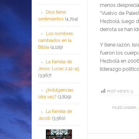
menos despreciab
Dios tiene
“Vuelvo de Palesti
sentimientos
(4,704)
Hezbolá, luego d
derrota se han id
Los nombres
cambiados en la
Y tiene razón. Is
Biblia
(4,129)
fueron los cuerp
Hezbolá en 2006.
La Familia de
Jesús: Lucas 2:41-45
liderazgo político
(3,967)
¿Indulgencias
POST VIEWS:
3
otra vez?
(3,829)
FILED UNDER:
La Familia de
Jacob
(3,560)