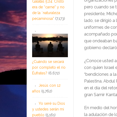
organizaciones po
Gálatas 5:24: Cristo
pero cuando se tr
era de “carne” y no
de la ¨naturaleza
presidente, Miche
pecaminosa”
(7,173)
lado, se dirigió 
uniformes de com
acompañado por l
que ondeaban ban
gobierno declaró 
¿Conoce usted a
¿Cuándo se secará
con quien Israel
por completo el río
Éufrates?
(6,672)
“bendiciones a la
Palestina, Abdul
Jesús con 12
en el día del ret
años
(5,762)
gran Samir Kantar
Yo seré su Dios
En medio del home
y ustedes serán mi
la adulación de l
pueblo
(5,161)