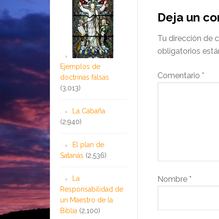
Deja un c
Tu dirección de c
obligatorios es
Ejemplos de
Comentario
*
doctrinas falsas
(3,013)
La Cabaña
(2,940)
El plan de
Satanás
(2,536)
La
Nombre
*
Responsabilidad de
un Maestro de la
Biblia
(2,100)