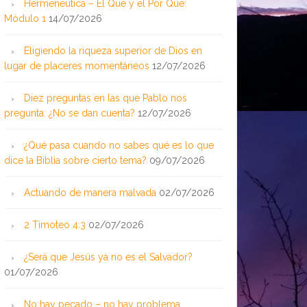
Hermenéutica – El Qué y el Por Qué:
Módulo 1
14/07/2026
Eligiendo la riqueza superior de Dios en
lugar de placeres momentáneos
12/07/2026
Diez preguntas en las que Pablo nos
pregunta: ¿No se dan cuenta?
12/07/2026
¿Qué pasa cuando no sabes qué es lo que
dice la Biblia sobre cierto tema?
09/07/2026
Actuando de manera malvada
02/07/2026
2 Timoteo 4:3
02/07/2026
¿Será que Jesús ya no es el Salvador?
01/07/2026
No hay pecado – no hay problema