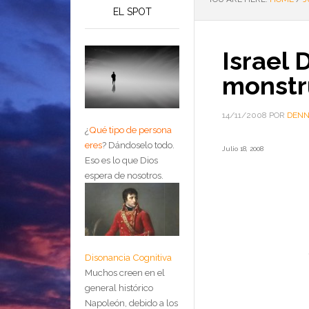
EL SPOT
Israel 
monstr
14/11/2008
POR
DENN
¿
Qué tipo de persona
eres
?
Dándoselo todo.
Julio 18, 2008
Eso es lo que Dios
espera de nosotros.
Disonancia Cognitiva
Muchos creen en el
general histórico
Napoleón, debido a los