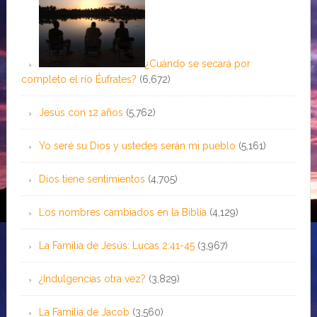
¿Cuándo se secará por
completo el río Éufrates?
(6,672)
Jesús con 12 años
(5,762)
Yo seré su Dios y ustedes serán mi pueblo
(5,161)
Dios tiene sentimientos
(4,705)
Los nombres cambiados en la Biblia
(4,129)
La Familia de Jesús: Lucas 2:41-45
(3,967)
¿Indulgencias otra vez?
(3,829)
La Familia de Jacob
(3,560)