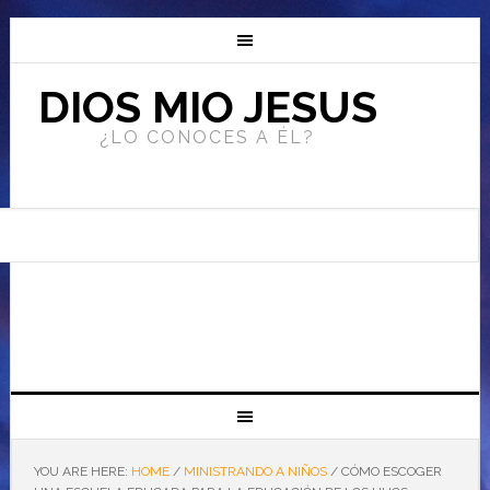
DIOS MIO JESUS
¿LO CONOCES A ÉL?
YOU ARE HERE:
HOME
/
MINISTRANDO A NIÑOS
/
CÓMO ESCOGER