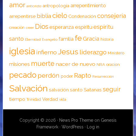
amor
arrepentimiento
antropología
anticristo
cielo
consejería
biblia
arrepentirse
Condenación
Dios
espíritu
esperanza
espíritu
creación
creer
fe
santo
Gracia
familia
historia
Eternidad
Evangelio
iglesia
Jesus
liderazgo
infierno
Ministerio
muerte
nacer de nuevo
misiones
NRA
oracion
pecado
perdón
Rapto
poder
Resurrección
Salvación
seguir
santo
Satanas
salvación
tiempo
Verdad
Trinidad
vida
Copyright © 2026 ·
News Pro Theme
on
Genesis
Framework
·
WordPress
·
Log in