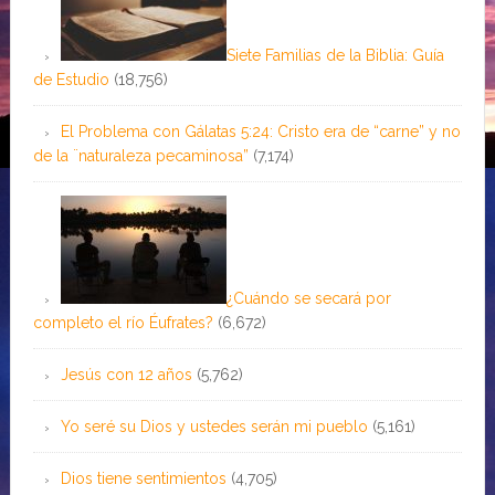
Siete Familias de la Biblia: Guía
de Estudio
(18,756)
El Problema con Gálatas 5:24: Cristo era de “carne” y no
de la ¨naturaleza pecaminosa”
(7,174)
¿Cuándo se secará por
completo el río Éufrates?
(6,672)
Jesús con 12 años
(5,762)
Yo seré su Dios y ustedes serán mi pueblo
(5,161)
Dios tiene sentimientos
(4,705)