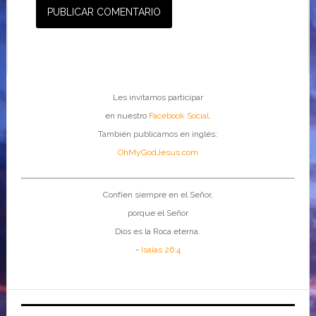
Les invitamos participar
en nuestro
Facebook Social
.
También publicamos en inglés:
OhMyGodJesus.com
Confíen siempre en el Señor,
porque el Señor
Dios es la Roca eterna.
-
Isaías 26:4