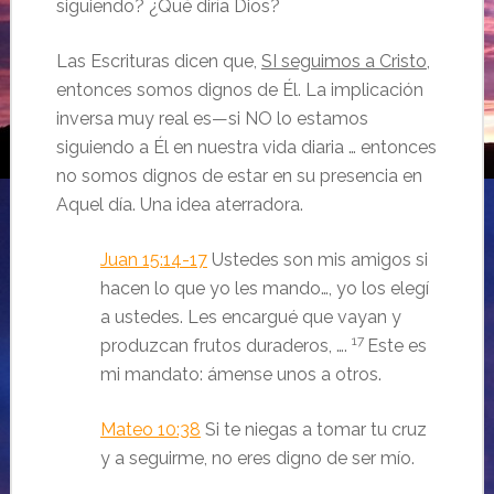
siguiendo? ¿Qué diría Dios?
Las Escrituras dicen que,
SI seguimos a Cristo
,
entonces somos dignos de Él. La implicación
inversa muy real es—si NO lo estamos
siguiendo a Él en nuestra vida diaria … entonces
no somos dignos de estar en su presencia en
Aquel día. Una idea aterradora.
Juan 15:14-17
Ustedes son mis amigos si
hacen lo que yo les mando…
, yo los elegí
a ustedes. Les encargué que vayan y
17
produzcan frutos duraderos, ….
Este es
mi mandato: ámense unos a otros.
Mateo 10:38
Si te niegas a tomar tu cruz
y a seguirme, no eres digno de ser mío.