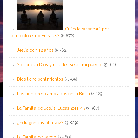
¿Cuándo se secará por
completo el río Éufrates?
(6,672)
Jesús con 12 años
(5,762)
Yo seré su Dios y ustedes serán mi pueblo
(5,161)
Dios tiene sentimientos
(4,705)
Los nombres cambiados en la Biblia
(4,129)
La Familia de Jesús: Lucas 2:41-45
(3,967)
¿Indulgencias otra vez?
(3,829)
La Familia de Jacob
(3,560)