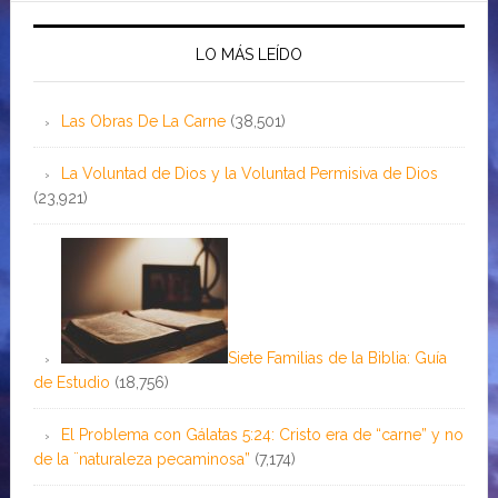
LO MÁS LEÍDO
Las Obras De La Carne
(38,501)
La Voluntad de Dios y la Voluntad Permisiva de Dios
(23,921)
Siete Familias de la Biblia: Guía
de Estudio
(18,756)
El Problema con Gálatas 5:24: Cristo era de “carne” y no
de la ¨naturaleza pecaminosa”
(7,174)