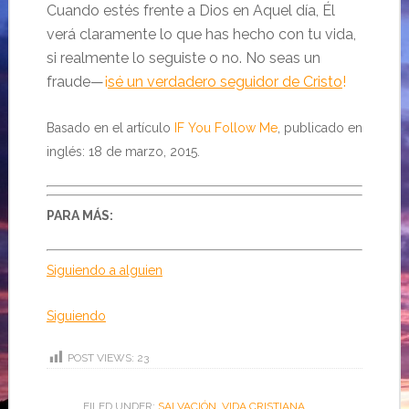
Cuando estés frente a Dios en Aquel día, Él
verá claramente lo que has hecho con tu vida,
si realmente lo seguiste o no. No seas un
fraude—
¡
sé un verdadero seguidor de Cristo
!
Basado en el artículo
IF You Follow Me
, publicado en
inglés: 18 de marzo, 2015.
PARA MÁS:
Siguiendo a alguien
Siguiendo
POST VIEWS:
23
FILED UNDER:
SALVACIÓN
,
VIDA CRISTIANA