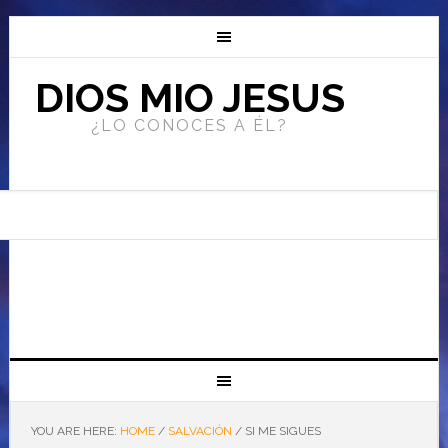
DIOS MIO JESUS
¿LO CONOCES A ÉL?
YOU ARE HERE:
HOME
/
SALVACIÓN
/
SI ME SIGUES