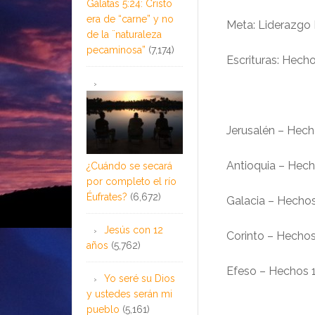
Gálatas 5:24: Cristo
era de “carne” y no
Meta: Liderazgo 
de la ¨naturaleza
pecaminosa”
(7,174)
Escrituras: Hecho
Jerusalén – Hech
Antioquia – Hech
¿Cuándo se secará
por completo el río
Éufrates?
(6,672)
Galacia – Hechos
Jesús con 12
Corinto – Hechos
años
(5,762)
Efeso – Hechos 
Yo seré su Dios
y ustedes serán mi
pueblo
(5,161)