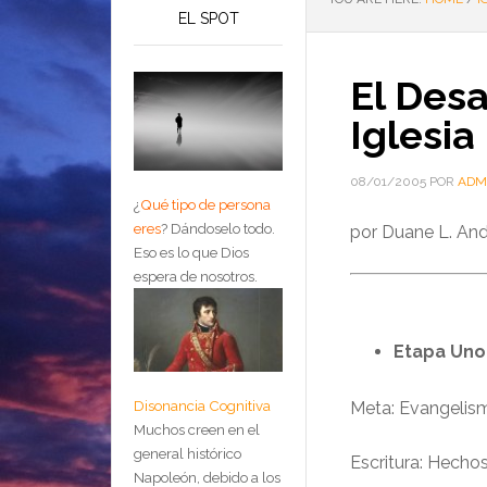
EL SPOT
El Desa
Iglesia
08/01/2005
POR
ADM
¿
Qué tipo de persona
eres
?
Dándoselo todo.
por Duane L. An
Eso es lo que Dios
espera de nosotros.
Etapa Uno:
Disonancia Cognitiva
Meta: Evangelis
Muchos creen en el
general histórico
Escritura: Hechos
Napoleón, debido a los