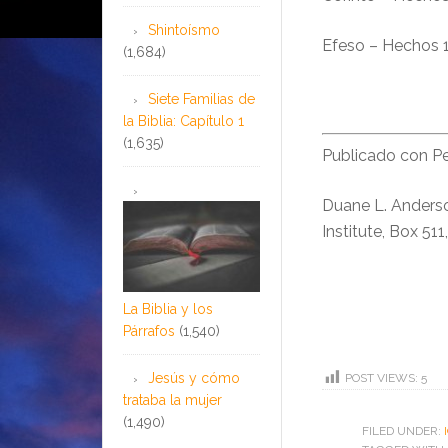
Shintoísmo
Efeso – Hechos 1
(1,684)
Siete Familias de
la Biblia: Capítulo 1
(1,635)
Publicado con P
Duane L. Anders
Institute, Box 51
La Biblia y los
Párrafos
(1,540)
Jesús y cómo
POST VIEWS:
5
trataba la mujer
(1,490)
FILED UNDER: