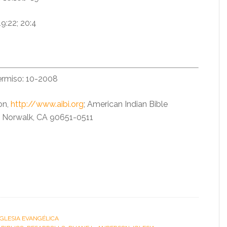
9:22; 20:4
ermiso: 10-2008
on,
http://www.aibi.org
; American Indian Bible
1, Norwalk, CA 90651-0511
IGLESIA EVANGÉLICA