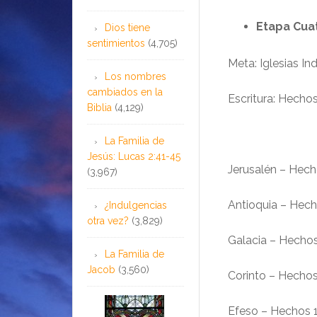
Etapa Cuat
Dios tiene
sentimientos
(4,705)
Meta: Iglesias I
Los nombres
cambiados en la
Escritura: Hechos
Biblia
(4,129)
La Familia de
Jesús: Lucas 2:41-45
Jerusalén – Hech
(3,967)
Antioquia – Hech
¿Indulgencias
otra vez?
(3,829)
Galacia – Hechos
La Familia de
Jacob
(3,560)
Corinto – Hechos
Efeso – Hechos 1