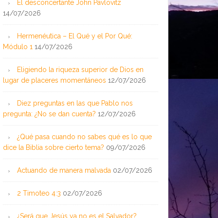
El desconcertante John Pavlovitz
14/07/2026
Hermenéutica – El Qué y el Por Qué:
Módulo 1
14/07/2026
Eligiendo la riqueza superior de Dios en
lugar de placeres momentáneos
12/07/2026
Diez preguntas en las que Pablo nos
pregunta: ¿No se dan cuenta?
12/07/2026
¿Qué pasa cuando no sabes qué es lo que
dice la Biblia sobre cierto tema?
09/07/2026
Actuando de manera malvada
02/07/2026
2 Timoteo 4:3
02/07/2026
¿Será que Jesús ya no es el Salvador?