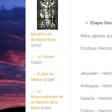
Etapa Cinc
Ejemplos de
Meta: Iglesias q
doctrinas falsas
(3,013)
Escritura: Hechos
La Cabaña
(2,940)
Jerusalén – Hecho
El plan de
Satanás
(2,536)
Antioquia – Hech
La
Responsabilidad de
Galacia – Hechos
un Maestro de la
Biblia
(2,100)
Corinto – Hechos