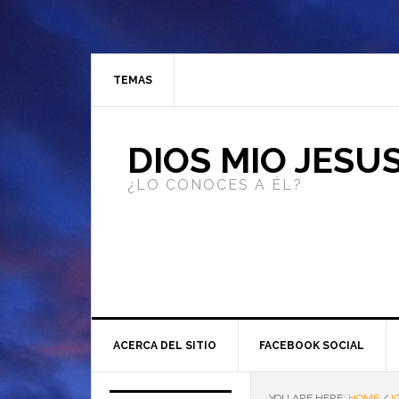
TEMAS
DIOS MIO JESU
¿LO CONOCES A ÉL?
ACERCA DEL SITIO
FACEBOOK SOCIAL
YOU ARE HERE:
HOME
/
I