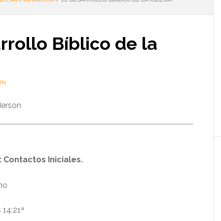
rrollo Bíblico de la
IN
derson
 Contactos Iniciales.
mo
 14:21ª