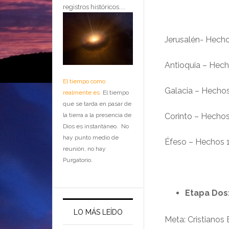
registros históricos....
Jerusalén- Hecho
Antioquia – Hech
El tiempo como
Galacia – Hechos
realmente es
El tiempo
que se tarda en pasar de
la tierra a la presencia de
Corinto – Hechos
Dios es instantáneo. No
hay punto medio de
Éfeso – Hechos 1
reunión, no hay
Purgatorio.
Etapa Dos
LO MÁS LEÍDO
Meta: Cristianos 