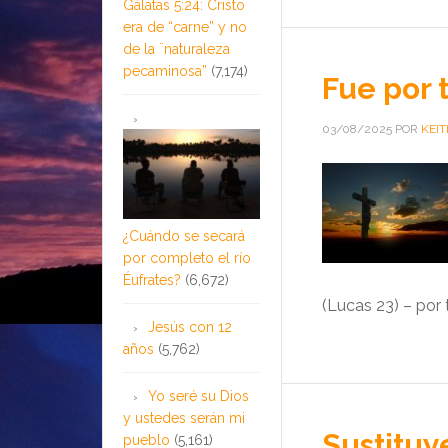
Gálatas 5:24: Cristo
era de “carne” y no
de la ¨naturaleza
pecaminosa”
(7,174)
Fue por 
03/08/2025
POR
KEIT
¿Cuándo se secará
por completo el río
Éufrates?
(6,672)
(Lucas 23) – por t
Jesús con 12
años
(5,762)
Yo seré su Dios
y ustedes serán mi
Sustituye
pueblo
(5,161)