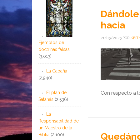
Dándole 
hacia
21/05/2025
POR
KEIT
Ejemplos de
doctrinas falsas
(3,013)
La Cabaña
(2,940)
El plan de
Con respecto a l
Satanás
(2,536)
La
Responsabilidad de
un Maestro de la
Quedándo
Biblia
(2,100)