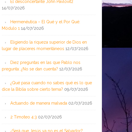
El desconcertante John Pavlovitz
14/07/2026
Hermenéutica – El Qué y el Por Qué:
Módulo 1
14/07/2026
Eligiendo la riqueza superior de Dios en
lugar de placeres momentáneos
12/07/2026
Diez preguntas en las que Pablo nos
pregunta: ¿No se dan cuenta?
12/07/2026
¿Qué pasa cuando no sabes qué es lo que
dice la Biblia sobre cierto tema?
09/07/2026
Actuando de manera malvada
02/07/2026
2 Timoteo 4:3
02/07/2026
¿Será que Jesús ya no es el Salvador?