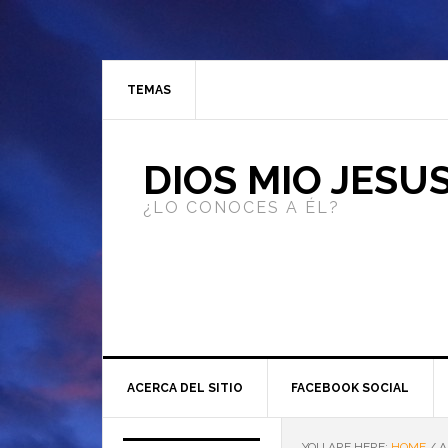
TEMAS
DIOS MIO JESU
¿LO CONOCES A ÉL?
ACERCA DEL SITIO
FACEBOOK SOCIAL
YOU ARE HERE:
HOME
/
A