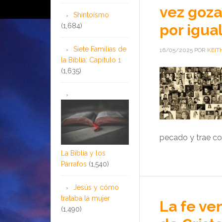
vez goza
Shintoísmo
por igua
(1,684)
Siete Familias de
16/05/2025
POR
KEIT
la Biblia: Capítulo 1
(1,635)
pecado y trae co
La Biblia y los
Párrafos
(1,540)
Jesús y cómo
trataba la mujer
La fe ve
(1,490)