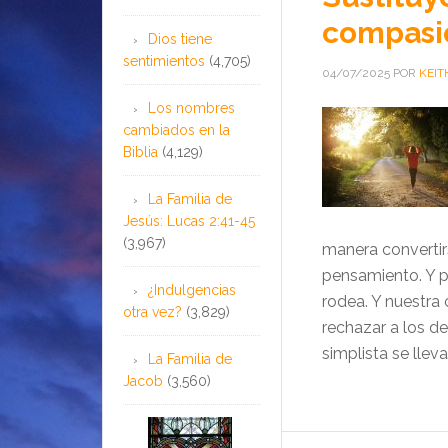
compasi
Dios tiene
sentimientos
(4,705)
04/07/2025
POR
KEIT
Los nombres
cambiados en la
Biblia
(4,129)
La Familia de
Jesús: Lucas 2:41-45
(3,967)
manera convertir
pensamiento. Y p
¿Indulgencias
rodea. Y nuestr
otra vez?
(3,829)
rechazar a los d
simplista se llev
La Familia de
Jacob
(3,560)