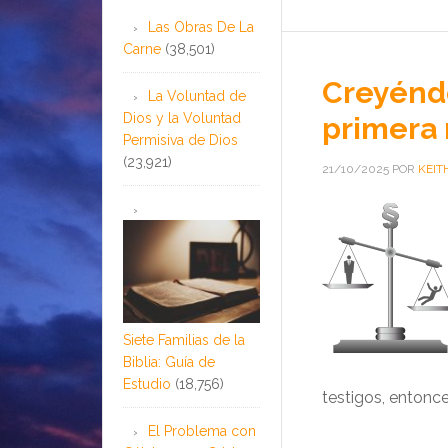
Las Obras De La
Carne
(38,501)
Creyéndo
La Voluntad de
Dios y la Voluntad
primera
Permisiva de Dios
(23,921)
21/10/2025
POR
KEIT
Siete Familias de la
Biblia: Guía de
Estudio
(18,756)
testigos, entonce
El Problema con