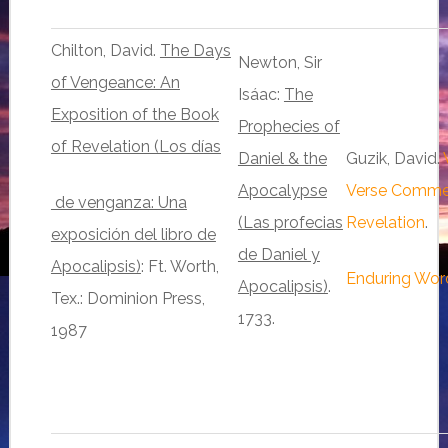
Chilton, David.
The Days
Newton, Sir
of Vengeance: An
Isáac:
The
Exposition of the Book
Prophecies of
of Revelation (Los días
Daniel & the
Guzik, David.
Apocalypse
Verse Comme
de venganza: Una
(Las profecias
Revelation
.
exposición del libro de
de Daniel y
Apocalipsis)
: Ft. Worth,
Enduring Wor
Apocalipsis)
.
Tex.: Dominion Press,
1733.
1987