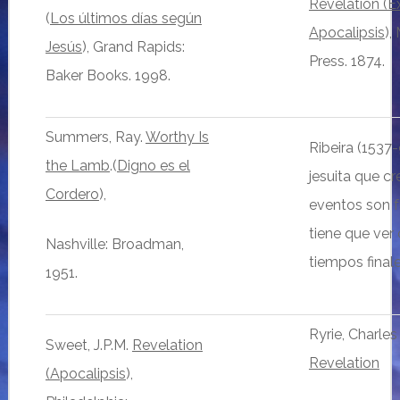
Revelation (
(
Los últimos días según
Apocalipsis
),
Jesús
), Grand Rapids:
Press. 1874.
Baker Books. 1998.
Summers, Ray.
Worthy Is
Ribeira (1537-
the Lamb
.(
Digno es el
jesuita que c
Cordero
),
eventos son f
tiene que ver 
Nashville: Broadman,
tiempos finale
1951.
Ryrie, Charles
Sweet, J.P.M.
Revelation
Revelation
(Apocalipsis
),