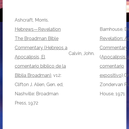
Ashcraft, Morris.
Hebrews—Revelation
Barnhouse, D
The Broadman Bible
Revelation: A
Commentary (Hebreos a
Commentary
Calvin, John.
Apocalipsis, El
(
Apocalipsis: 
comentario biblico de la
comentario
Biblia Broadman)
, v12:
expositivo
),G
Clifton J. Alien, Gen. ed,
Zondervan Pu
Nashville: Broadman
House, 1971
Press, 1972