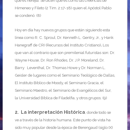
que es herejía. Se dicen que es como las creencias de
Himeneo y Fileto (2 Tim. 2:17-18) quien el Apóstol Pablo
se condenó. (8)
Hoy en día hay nuevos grupos que están siguiendo esta
línea como R. C. Sproul, Dr. Kenneth L. Gentry, Jr., y Hank
Hanegraff de CRI (Recursos del Instituto Cristiano)
.
Los
que van al contrario que son premilenial futuristas son: Dr.
Wayne House, Dr. Ron Rhodes, Dr. J.P. Moreland, Dr.
Barry Leventhal, Dr. Thomas Howe y Dr. Norman L.
Geisler de lugares como el Seminario Teológico de Dallas,
El Instituto Biblico de Moody, el Seminario Gracia, el
Seminario Maestro, el Seminario de Evangélicos del Sur,
la Universidad Bíblica de Filadelfia, y otros grupos. (9)
2. La interpretación Histórica
, donde todo se
ve a través de la historia humana. Este punto de vista ha
sido muy popular desde la época de Berengaud (siglo IX)