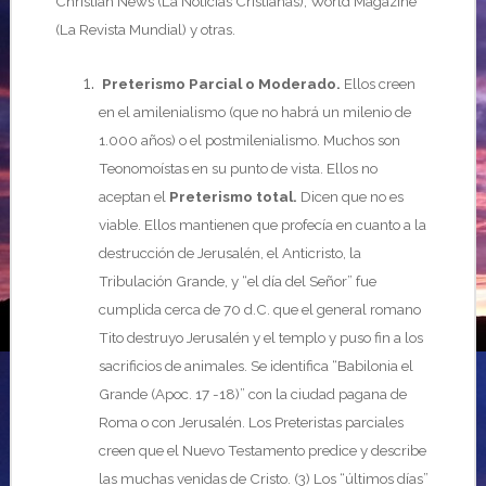
Christian News (La Noticias Cristianas), World Magazine
(La Revista Mundial) y otras.
Preterismo Parcial o Moderado.
Ellos creen
en el amilenialismo (que no habrá un milenio de
1.000 años) o el postmilenialismo. Muchos son
Teonomoístas en su punto de vista. Ellos no
aceptan el
Preterismo
total.
Dicen que no es
viable. Ellos mantienen que profecía en cuanto a la
destrucción de Jerusalén, el Anticristo, la
Tribulación Grande, y “el día del Señor” fue
cumplida cerca de 70 d.C. que el general romano
Tito destruyo Jerusalén y el templo y puso fin a los
sacrificios de animales. Se identifica “Babilonia el
Grande (Apoc. 17 -18)” con la ciudad pagana de
Roma o con Jerusalén. Los Preteristas parciales
creen que el Nuevo Testamento predice y describe
las muchas venidas de Cristo. (3) Los “últimos días”