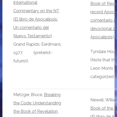
International
Book of Reve
Commentary on the NT
record Apocal
(El libro de Apocalipsis:
comentario ci
Un comentario del
devocional del
Nuevo Testamento
),
Apocalipsis
),
Grand Rapids: Eerdmans,
Tyndale Hous
1977. (preterist-
(Note that thi
futurist)
Leon Morris w
categorized b
Metzger, Bruce.
Breaking
Newell, Willi
the Code: Understanding
Book of the R
the Book of Revelation
.
(
El libro de A