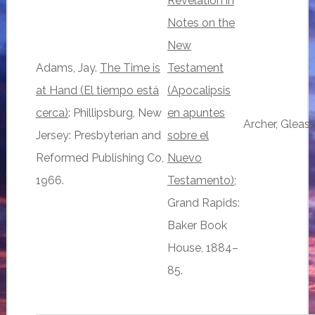
Revelation in
Notes on the
New
Adams, Jay.
The Time is
Testament
at Hand (El tiempo está
(Apocalipsis
cerca)
: Phillipsburg, New
en apuntes
Archer, Gleas
Jersey: Presbyterian and
sobre el
Reformed Publishing Co,
Nuevo
1966.
Testamento)
;
Grand Rapids:
Baker Book
House, 1884–
85.