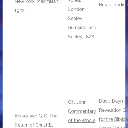
3d ed.
New York: Macmillan,
Bread. Radio B
London:
1922.
Seeley,
Burnside, and
Seeley, 1828
Duck, Daymon
Gill, John.
Revelation G
Commentary
Berkouwer, G. C.
The
for the Biblic
of the Whole
Return of Christ
(
El