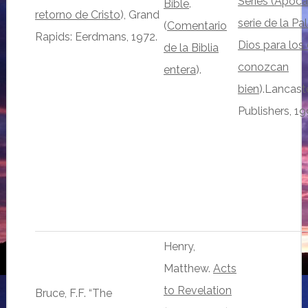
Series (Apocal
Bible
.
retorno de Cristo
), Grand
serie de la Pa
(
Comentario
Rapids: Eerdmans, 1972.
Dios para los
de la Biblia
conozcan
entera
).
bien
).Lancast
Publishers, 1
Henry,
Matthew.
Acts
to Revelation
Bruce, F.F. “The