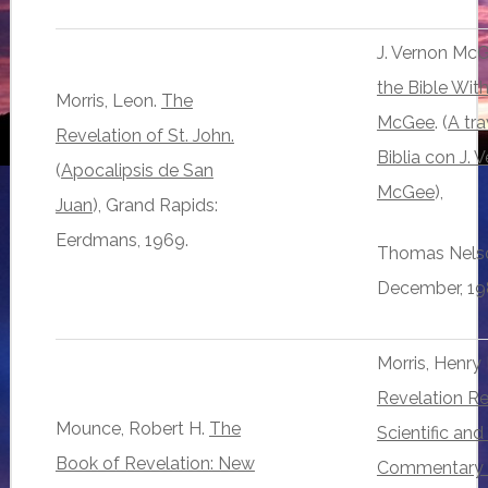
J. Vernon Mc
the Bible With
Morris, Leon.
The
McGee
. (
A tra
Revelation of St. John.
Biblia con J. 
(
Apocalipsis de San
McGee
),
Juan
), Grand Rapids:
Eerdmans, 1969.
Thomas Nels
December, 19
Morris, Henry
Revelation Re
Mounce, Robert H.
The
Scientific an
Book of Revelation: New
Commentary 