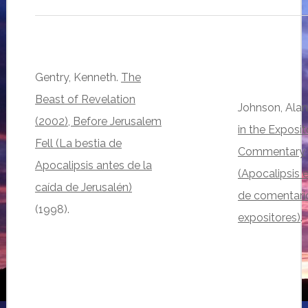
Gentry, Kenneth.
The
Beast of Revelation
Johnson, Alan
(2002), Before Jerusalem
in the Exposit
Fell (La bestia de
Commentary
Apocalipsis antes de la
(Apocalipsis e
caída de Jerusalén)
de comentari
(1998).
expositores)
.