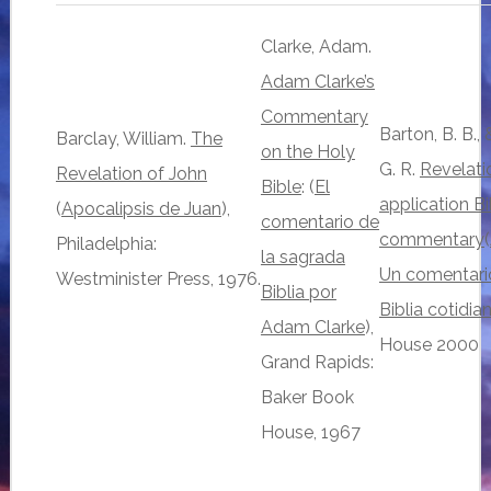
Clarke, Adam.
Adam Clarke’s
Commentary
Barton, B. B.,
Barclay, William.
The
on the Holy
G. R.
Revelatio
Revelation of John
Bible
: (
El
application Bi
(
Apocalipsis de Juan
),
comentario de
commentary
(
Philadelphia:
la sagrada
Un comentario
Westminister Press, 1976.
Biblia por
Biblia cotidia
Adam Clarke
),
House 2000
Grand Rapids:
Baker Book
House, 1967