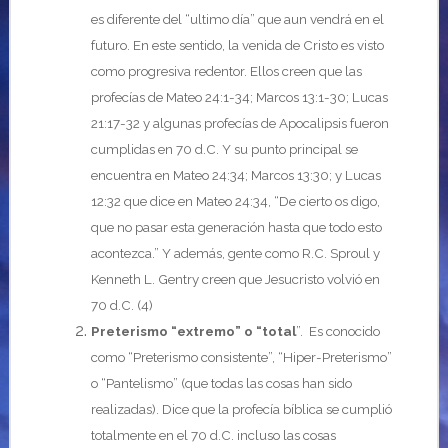
es diferente del “ultimo día” que aun vendrá en el
futuro. En este sentido, la venida de Cristo es visto
como progresiva redentor. Ellos creen que las
profecías de Mateo 24:1-34; Marcos 13:1-30; Lucas
21:17-32 y algunas profecías de Apocalipsis fueron
cumplidas en 70 d.C. Y su punto principal se
encuentra en Mateo 24:34; Marcos 13:30; y Lucas
12:32 que dice en Mateo 24:34, “De cierto os digo,
que no pasar esta generación hasta que todo esto
acontezca.” Y además, gente como R.C. Sproul y
Kenneth L. Gentry creen que Jesucristo volvió en
70 d.C. (4)
Preterismo “extremo” o “total
”. Es conocido
como “Preterismo consistente”, “Hiper-Preterismo”
o “Pantelismo” (que todas las cosas han sido
realizadas). Dice que la profecía bíblica se cumplió
totalmente en el 70 d.C. incluso las cosas