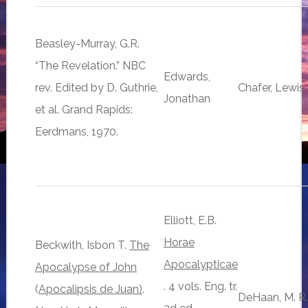
Beasley-Murray, G.R.
“The Revelation.” NBC
Edwards,
rev. Edited by D. Guthrie,
Chafer, Lewis 
Jonathan
et al. Grand Rapids:
Eerdmans, 1970.
Elliott, E.B.
Horae
Beckwith, Isbon T.
The
Apocalypticae
Apocalypse of John
. 4 vols. Eng. tr.
(
Apocalipsis de Juan)
.
DeHaan, M. R.