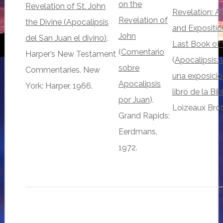
on the
Revelation of St. John
Revelation: A
Revelation of
the Divine (Apocalipsis
and Expositio
John
del San Juan el divino)
.
Last Book of 
(
Comentario
Harper’s New Testament
(
Apocalipsis: 
sobre
Commentaries. New
una exposició
Apocalipsis
York: Harper, 1966.
libro de la Bib
por Juan
).
Loizeaux Brot
Grand Rapids:
Eerdmans,
1972.