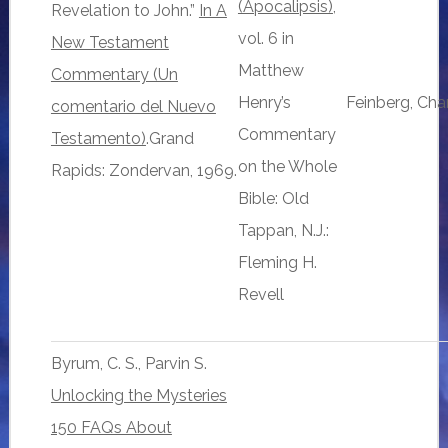
(Apocalipsis)
,
Revelation to John.”
In A
vol. 6 in
New Testament
Matthew
Commentary (Un
Henry’s
Feinberg, Char
comentario del Nuevo
Commentary
Testamento)
.Grand
on the Whole
Rapids: Zondervan, 1969.
Bible: Old
Tappan, N.J.:
Fleming H.
Revell
Byrum, C. S., Parvin S.
Unlocking the Mysteries
150 FAQs About