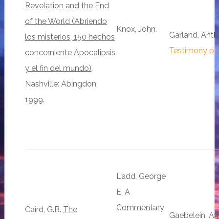
Revelation and the End
of the World (Abriendo
Knox, John.
Garland, Ant
los misterios, 150 hechos
Testimony of 
concerniente Apocalipsis
y el fin del mundo)
.
Nashville: Abingdon,
1999.
Ladd, George
E. A
Commentary
Caird, G.B.
The
Gaebelein, Ar