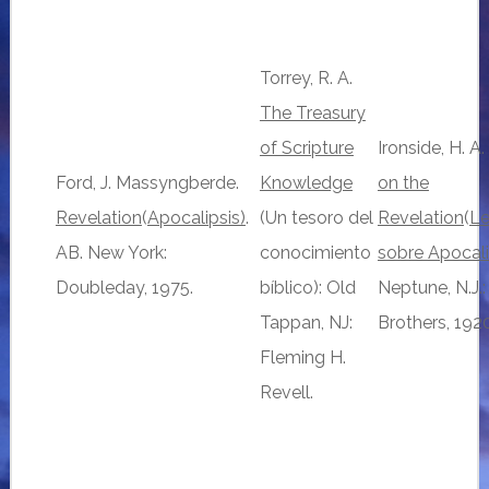
Torrey, R. A.
The Treasury
of Scripture
Ironside, H. A.
Ford, J. Massyngberde.
Knowledge
on the
Revelation
(
Apocalipsis)
.
(Un tesoro del
Revelation
(
Le
AB. New York:
conocimiento
sobre Apocali
Doubleday, 1975.
bíblico): Old
Neptune, N.J.
Tappan, NJ:
Brothers, 1920
Fleming H.
Revell.