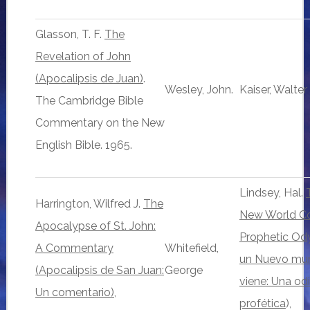
Glasson, T. F.
The
Revelation of John
(Apocalipsis de Juan)
.
Wesley, John.
Kaiser, Walter
The Cambridge Bible
Commentary on the New
English Bible. 1965.
Lindsey, Hal.
Harrington, Wilfred J.
The
New World C
Apocalypse of St. John:
Prophetic Od
A Commentary
Whitefield,
un Nuevo mu
(Apocalipsis de San Juan:
George
viene: Una od
Un comentario),
profética
),