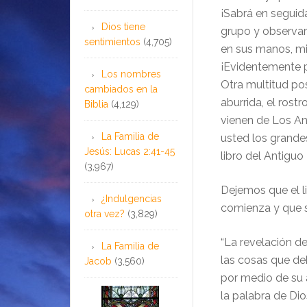
¡Sabrá en seguid
Dios tiene
grupo y observar
sentimientos
(4,705)
en sus manos, mie
¡Evidentemente p
Los nombres
Otra multitud po
cambiados en la
aburrida, el rost
Biblia
(4,129)
vienen de Los Ang
La Familia de
usted los grande
Jesús: Lucas 2:41-45
libro del Antigu
(3,967)
Dejemos que el li
¿Indulgencias
comienza y que s
otra vez?
(3,829)
“La revelación de
La Familia de
las cosas que de
Jacob
(3,560)
por medio de su 
la palabra de Dio