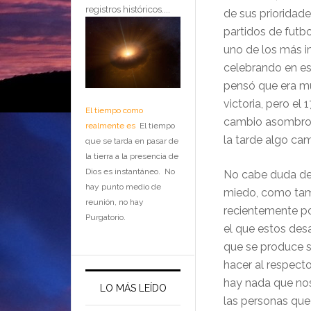
registros históricos....
de sus prioridad
partidos de futbo
uno de los más 
celebrando en e
pensó que era mu
victoria, pero el 
El tiempo como
cambio asombroso
realmente es
El tiempo
la tarde algo cam
que se tarda en pasar de
la tierra a la presencia de
Dios es instantáneo. No
No cabe duda de
hay punto medio de
miedo, como tam
reunión, no hay
recientemente po
Purgatorio.
el que estos des
que se produce 
hacer al respect
hay nada que no
LO MÁS LEÍDO
las personas que