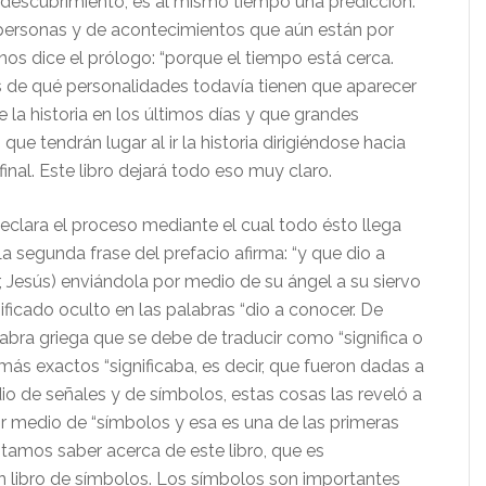
descubrimiento, es al mismo tiempo una predicción.
personas y de acontecimientos que aún están por
 nos dice el prólogo: “porque el tiempo está cerca.
de qué personalidades todavía tienen que aparecer
e la historia en los últimos días y que grandes
que tendrán lugar al ir la historia dirigiéndose hacia
nal. Este libro dejará todo eso muy claro.
declara el proceso mediante el cual todo ésto llega
a segunda frase del prefacio afirma: “y que dio a
, Jesús) enviándola por medio de su ángel a su siervo
ificado oculto en las palabras “dio a conocer. De
abra griega que se debe de traducir como “significa o
ás exactos “significaba, es decir, que fueron dadas a
o de señales y de símbolos, estas cosas las reveló a
or medio de “símbolos y esa es una de las primeras
tamos saber acerca de este libro, que es
n libro de símbolos. Los símbolos son importantes