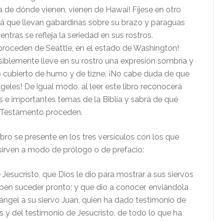
a de dónde vienen, vienen de Hawai! Fíjese en otro
á que llevan gabardinas sobre su brazo y paraguas
ntras se refleja la seriedad en sus rostros.
roceden de Seattle, en el estado de Washington!
siblemente lleve en su rostro una expresión sombría y
ro cubierto de humo y de tizne. ¡No cabe duda de que
eles! De igual modo, al leer este libro reconocerá
s e importantes temas de la Biblia y sabrá de qué
o Testamento proceden.
bro se presente en los tres versículos con los que
irven a modo de prólogo o de prefacio:
 Jesucristo, que Dios le dio para mostrar a sus siervos
ben suceder pronto; y que dio a conocer, enviándola
ángel a su siervo Juan, quien ha dado testimonio de
s y del testimonio de Jesucristo, de todo lo que ha