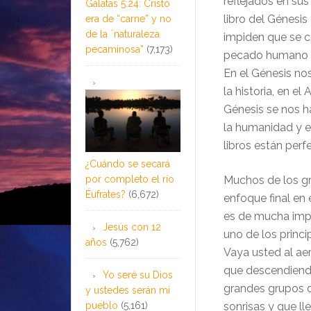
reflejados en su
Gálatas 5:24: Cristo
libro del Génesis
era de “carne” y no
de la ¨naturaleza
impiden que se ca
pecaminosa”
(7,173)
pecado humano y
En el Génesis nos
la historia, en e
Génesis se nos ha
la humanidad y en
libros están perf
¿Cuándo se secará
por completo el río
Muchos de los gr
Éufrates?
(6,672)
enfoque final en e
es de mucha impo
Jesús con 12
uno de los princi
años
(5,762)
Vaya usted al ae
que descendiend
Yo seré su Dios
grandes grupos d
y ustedes serán mi
pueblo
(5,161)
sonrisas y que ll