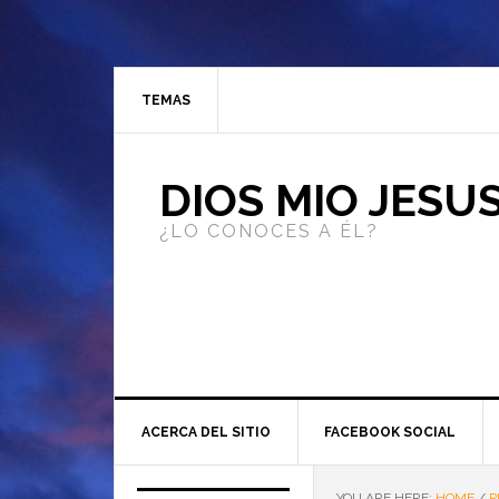
TEMAS
DIOS MIO JESU
¿LO CONOCES A ÉL?
ACERCA DEL SITIO
FACEBOOK SOCIAL
YOU ARE HERE:
HOME
/
P