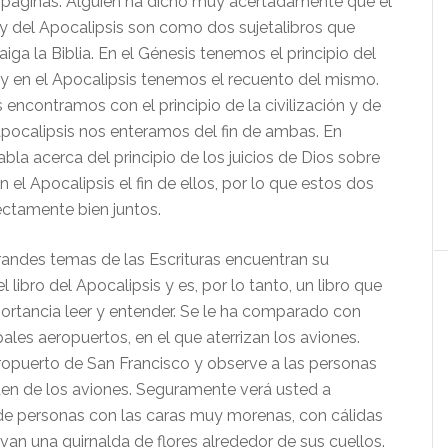
s páginas. Alguien ha dicho muy acertadamente que el
 y del Apocalipsis son como dos sujetalibros que
iga la Biblia. En el Génesis tenemos el principio del
 en el Apocalipsis tenemos el recuento del mismo.
 encontramos con el principio de la civilización y de
l Apocalipsis nos enteramos del fin de ambas. En
bla acerca del principio de los juicios de Dios sobre
 el Apocalipsis el fin de ellos, por lo que estos dos
ectamente bien juntos.
andes temas de las Escrituras encuentran su
l libro del Apocalipsis y es, por lo tanto, un libro que
rtancia leer y entender. Se le ha comparado con
pales aeropuertos, en el que aterrizan los aviones.
ropuerto de San Francisco y observe a las personas
en de los aviones. Seguramente verá usted a
e personas con las caras muy morenas, con cálidas
evan una guirnalda de flores alrededor de sus cuellos.