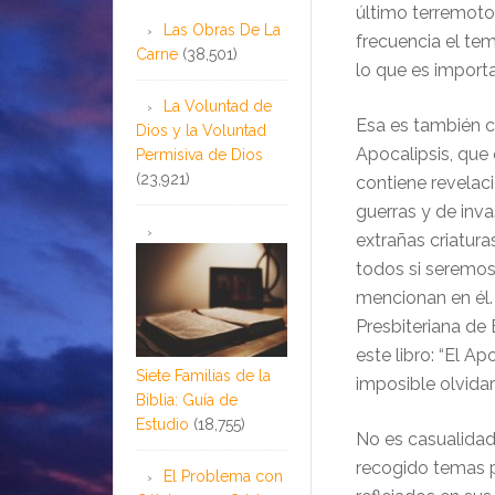
último terremoto
Las Obras De La
frecuencia el te
Carne
(38,501)
lo que es importa
La Voluntad de
Esa es también co
Dios y la Voluntad
Apocalipsis, que 
Permisiva de Dios
(23,921)
contiene revelaci
guerras y de inv
extrañas criatura
todos si seremos 
mencionan en él. 
Presbiteriana de 
este libro: “El Ap
Siete Familias de la
imposible olvidar
Biblia: Guía de
Estudio
(18,755)
No es casualidad 
recogido temas p
El Problema con