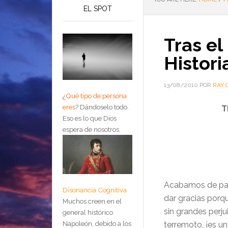
EL SPOT
Tras el
Histori
13/08/2010
POR
RAY 
¿
Qué tipo de persona
eres
?
Dándoselo todo.
T
Eso es lo que Dios
espera de nosotros.
Acabamos de pas
Disonancia Cognitiva
dar gracias porq
Muchos creen en el
sin grandes perj
general histórico
Napoleón, debido a los
terremoto, ¡es u