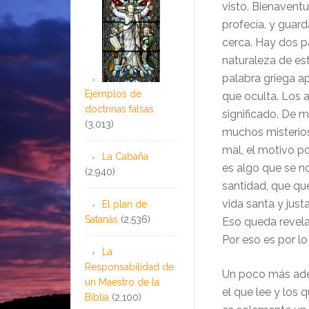
visto. Bienaventu
profecía, y guard
cerca. Hay dos p
naturaleza de este
palabra griega apo
Ejemplos de
que oculta. Los a
doctrinas falsas
significado. De 
(3,013)
muchos misterios
mal, el motivo po
La Cabaña
es algo que se no
(2,940)
santidad, que qu
vida santa y ju
El plan de
Satanás
(2,536)
Eso queda revela
Por eso es por lo
La
Responsabilidad de
Un poco más ade
un Maestro de la
el que lee y los 
Biblia
(2,100)