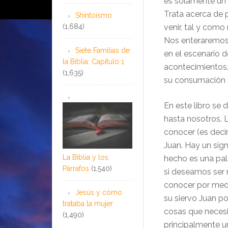
es solamente un 
Trata acerca de 
Shintoísmo
(1,684)
venir, tal y como
Nos enteraremos 
Siete Familias de
en el escenario d
la Biblia: Capítulo 1
acontecimientos, 
(1,635)
su consumación fi
En este libro se 
hasta nosotros. L
conocer (es decir
Juan. Hay un sign
La Biblia y los
hecho es una pal
Párrafos
(1,540)
si deseamos ser m
conocer por medi
Jesús y cómo
su siervo Juan p
trataba la mujer
cosas que necesi
(1,490)
principalmente u