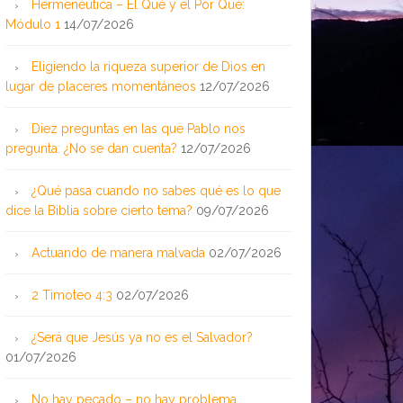
Hermenéutica – El Qué y el Por Qué:
Módulo 1
14/07/2026
Eligiendo la riqueza superior de Dios en
lugar de placeres momentáneos
12/07/2026
Diez preguntas en las que Pablo nos
pregunta: ¿No se dan cuenta?
12/07/2026
¿Qué pasa cuando no sabes qué es lo que
dice la Biblia sobre cierto tema?
09/07/2026
Actuando de manera malvada
02/07/2026
2 Timoteo 4:3
02/07/2026
¿Será que Jesús ya no es el Salvador?
01/07/2026
No hay pecado – no hay problema