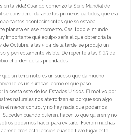
es en la vida! Cuando comenzó la Serie Mundial de
l se consideró, durante los primeros partidos, que era
importantes acontecimientos que se estaba
ste planeta en ese momento. Casi todo el mundo
y importante qué equipo sería el que obtendría la
17 de Octubre, a las 5:04 de la tarde, se produjo un
 y perfectamente visible. De repente a las 5:05 de
bio el orden de las prioridades.
 que un terremoto es un suceso que da mucho
bién lo es un huracán, como el que pasó
r la costa este de los Estados Unidos. El motivo por
astres naturales nos aterrorizan es porque son algo
sin el menor control y no hay nada que podamos
o. Suceden cuando quieren, hacen lo que quieren y no
sotros podamos hacer para evitarlo. Fueron muchas
 aprendieron esta lección cuando tuvo lugar este